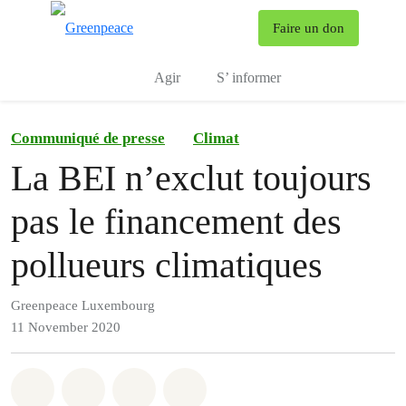
To
Faire un don
Menu
Agir
S’ informer
Communiqué de presse
Climat
La BEI n’exclut toujours
pas le financement des
pollueurs climatiques
Greenpeace Luxembourg
11 November 2020
Share on Whatsapp
Share on Facebook
Share via Email
Share on Bluesky