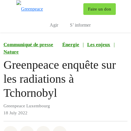
To
Faire un don
Menu
Agir
S’ informer
Communiqué de presse
Énergie
|
Les enjeux
|
Nature
Greenpeace enquête sur
les radiations à
Tchornobyl
Greenpeace Luxembourg
18 July 2022