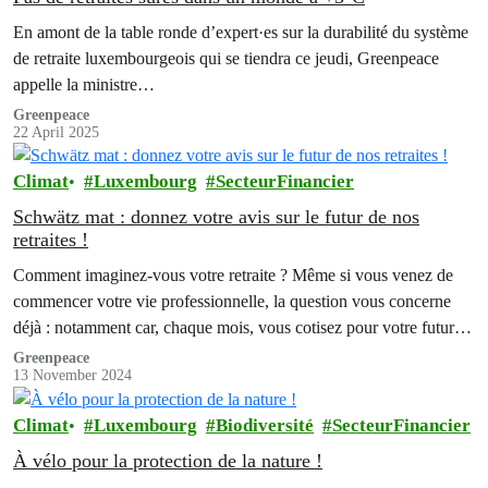
En amont de la table ronde d’expert·es sur la durabilité du système
de retraite luxembourgeois qui se tiendra ce jeudi, Greenpeace
appelle la ministre…
Greenpeace
22 April 2025
Climat
Luxembourg
SecteurFinancier
Schwätz mat : donnez votre avis sur le futur de nos
retraites !
Comment imaginez-vous votre retraite ? Même si vous venez de
commencer votre vie professionnelle, la question vous concerne
déjà : notamment car, chaque mois, vous cotisez pour votre future
pension. Et, ce que vous ignorez peut-être, c’est qu’à l’heure
Greenpeace
13 November 2024
actuelle...
Climat
Luxembourg
Biodiversité
SecteurFinancier
À vélo pour la protection de la nature !