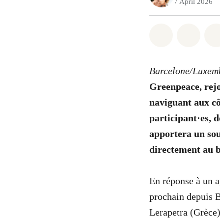
7 April 2026
Share on Wh
Share 
Barcelone/Luxem
Greenpeace, rejo
naviguant aux cô
participant·es, 
apportera un sout
directement au b
En réponse à un ap
prochain depuis B
Lerapetra (Grèce)