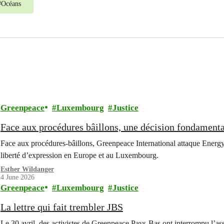
#
Océans
Greenpeace
Luxembourg
Justice
Face aux procédures bâillons, une décision fondamental
Face aux procédures-bâillons, Greenpeace International attaque Energy
liberté d’expression en Europe et au Luxembourg.
Esther Wildanger
4 June 2026
Greenpeace
Luxembourg
Justice
La lettre qui fait trembler JBS
Le 30 avril, des activistes de Greenpeace Pays-Bas ont interrompu l’a