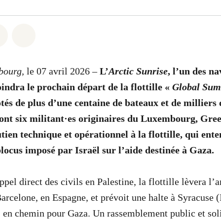
atsapp
on Facebook
Share via Email
Share on Bluesky
bourg,
le 07 avril 2026 –
L’
Arctic Sunrise
, l’un des na
indra le prochain départ de la flottille «
Global Su
tés de plus d’une centaine de bateaux et de milliers 
dont six militant·es originaires du Luxembourg, Gre
ien technique et opérationnel à la flottille, qui ent
locus imposé par Israël sur l’aide destinée à Gaza.
pel direct des civils en Palestine, la flottille lèvera l’a
arcelone, en Espagne, et prévoit une halte à Syracuse (I
 en chemin pour Gaza. Un rassemblement public et soli