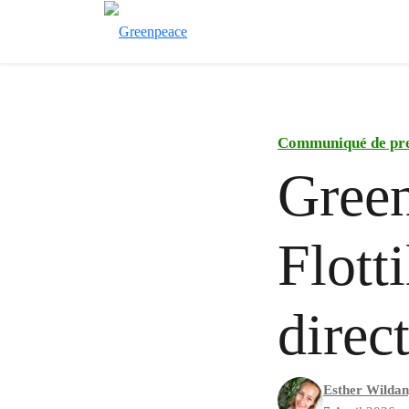
Communiqué de pr
Green
Flott
direc
Esther Wilda