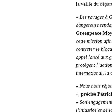
la veille du dépar
«
Les ravages à G
dangereuse tenda
Greenpeace Moye
cette mission afi
contester le blocu
appel lancé aux g
protègent l’action
international, la 
«
Nous nous réjou
»,
précise Patric
«
Son engagement 
l’injustice et de 