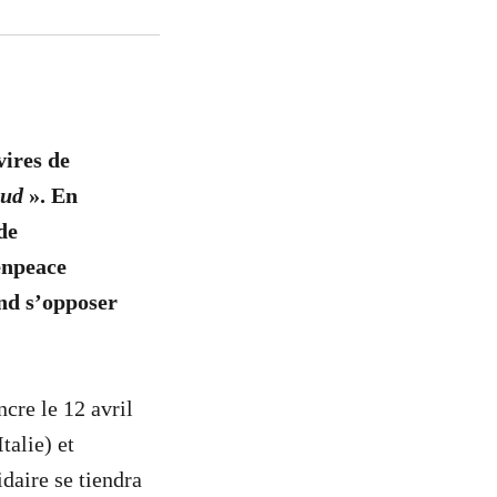
vires de
mud
». En
de
enpeace
end s’opposer
ncre le 12 avril
talie) et
daire se tiendra