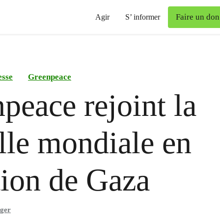
Faire un don
Agir
S’ informer
esse
Greenpeace
peace rejoint la
ille mondiale en
tion de Gaza
nger