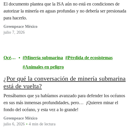
Unidos en materia de minería en aguas
El documento plantea que la ISA aún no está en condiciones de
profundas”
autorizar la minería en aguas profundas y no debería ser presionada
para hacerlo.
Greenpeace México
julio 7, 2026
Océan
Minería submarina
Pérdida de ecosistemas
os
Animales en peligro
¿Por qué la conversación de minería submarina
está de vuelta?
Pensábamos que ya habíamos avanzado para defender los océanos
en sus más inmensas profundidades, pero… ¡Quieren minar el
fondo del océano, y esta vez a lo grande!
Greenpeace México
julio 6, 2026
4 min de lectura