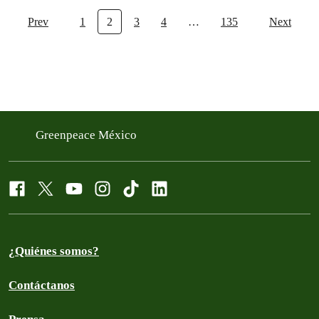
Prev
1
2
3
4
…
135
Next
Greenpeace México
¿Quiénes somos?
Contáctanos