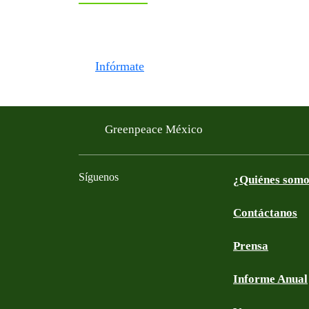
Infórmate
Greenpeace México
Síguenos
¿Quiénes som
Contáctanos
Facebook
Twitter
YouTube
Instagram
Tiktok
LinkedIn
Prensa
Informe Anual