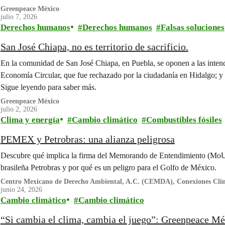
Greenpeace México
julio 7, 2026
Derechos humanos
Derechos humanos
Falsas soluciones
San José Chiapa, no es territorio de sacrificio.
En la comunidad de San José Chiapa, en Puebla, se oponen a las inte
Economía Circular, que fue rechazado por la ciudadanía en Hidalgo; y 
Sigue leyendo para saber más.
Greenpeace México
julio 2, 2026
Clima y energía
Cambio climático
Combustibles fósiles
PEMEX y Petrobras: una alianza peligrosa
Descubre qué implica la firma del Memorando de Entendimiento (MoU
brasileña Petrobras y por qué es un peligro para el Golfo de México.
Centro Mexicano de Derecho Ambiental, A.C. (CEMDA), Conexiones Clim
Futuro, Oceana
junio 24, 2026
Cambio climático
Cambio climático
“Si cambia el clima, cambia el juego”: Greenpeace Mé