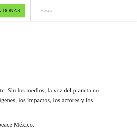
A DONAR
Bus
e. Sin los medios, la voz del planeta no
genes, los impactos, los actores y los
npeace México.