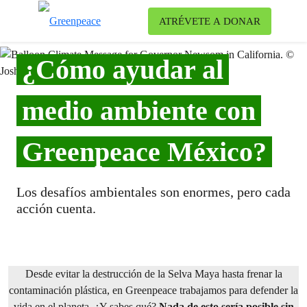
Ca
ATRÉVETE A DONAR
Menú
¿Cómo ayudar al
medio ambiente con
Greenpeace México?
Los desafíos ambientales son enormes, pero cada
acción cuenta.
Desde evitar la destrucción de la Selva Maya hasta frenar la
contaminación plástica, en Greenpeace trabajamos para defender la
vida en el planeta. ¿Y sabes qué?
Nada de esto sería posible sin