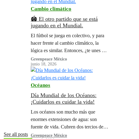
Cambio climático
🏟️ El otro partido que se está
jugando en el Mundial.
El fútbol se juega en colectivo, y para
hacer frente al cambio climático, la
lógica es similar. Entonces, ¿te unes al
equipo para seguir teniendo Mundiales
Greenpeace México
junio 18, 2026
y posiblemente una 4ta sede para
México?
Océanos
Día Mundial de los Océanos:
¡Cuidarlos es cuidar la vida!
Los océanos son mucho más que
enormes extensiones de agua: son
fuente de vida. Cubren dos tercios de
nuestro planeta, producen cerca del
See all posts
Greenpeace México