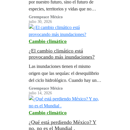
por nuestro futuro, sino el futuro de
especies, territorios y vidas que no
deben pagar por nuestra inconsciencia
Greenpeace México
julio 30, 2026
o desinformación.
Cambio climático
¿El cambio climático está
provocando más inundaciones?
Las inundaciones tienen el mismo
origen que las sequías: el desequilibrio
del ciclo hidrológico. Cuando hay una
alteración en la distribución de la
Greenpeace México
julio 14, 2026
humedad atmosférica …originada por
el cambio climático originado por las
actividades humanas.
Cambio climático
¿Qué está perdiendo México? Y
no, no es el Mundial .