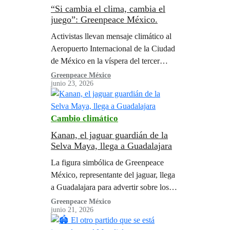
“Si cambia el clima, cambia el
juego”: Greenpeace México.
Activistas llevan mensaje climático al
Aeropuerto Internacional de la Ciudad
de México en la víspera del tercer
partido de México en el Mundial.
Greenpeace México
junio 23, 2026
Cambio climático
Kanan, el jaguar guardián de la
Selva Maya, llega a Guadalajara
La figura simbólica de Greenpeace
México, representante del jaguar, llega
a Guadalajara para advertir sobre los
efectos del cambio climático, en el
Greenpeace México
junio 21, 2026
marco del evento mundialista de estos
meses. Sigue leyendo para saber más.