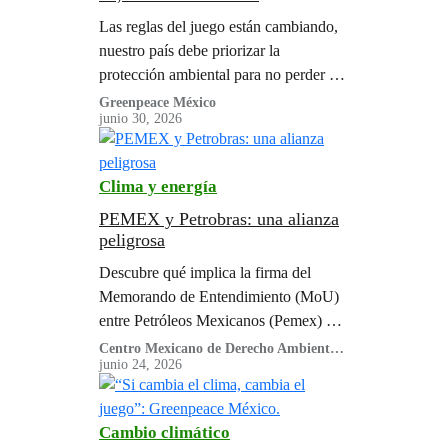
Las reglas del juego están cambiando,
nuestro país debe priorizar la
protección ambiental para no perder el
marcador final. Mientras celebramos
Greenpeace México
junio 30, 2026
estadios y espectáculos, el cambio
climático avanza, la Selva Maya sigue
perdiendo hectáreas y los océanos se
Clima y energía
llenan de plástico.
PEMEX y Petrobras: una alianza
peligrosa
Descubre qué implica la firma del
Memorando de Entendimiento (MoU)
entre Petróleos Mexicanos (Pemex) y la
empresa brasileña Petrobras y por qué
Centro Mexicano de Derecho Ambiental,
A.C. (CEMDA), Conexiones Climáticas,
junio 24, 2026
es un peligro para el Golfo de México.
Engenera, Greenpeace México A.C.,
Nuestro Futuro, Oceana
Cambio climático