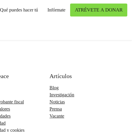
ATRÉVETE A DONAR
Qué puedes hacer tú
Infórmate
eace
Artículos
Blog
Investigación
obante fiscal
Noticias
alores
Prensa
idades
Vacante
idad
idad y cookies