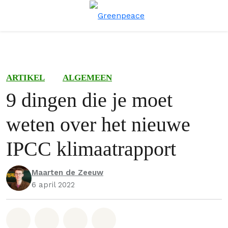
Menu
Zoe
ARTIKEL
ALGEMEEN
9 dingen die je moet
weten over het nieuwe
IPCC klimaatrapport
Maarten de Zeeuw
6 april 2022
Deel op Whatsapp
Deel op Facebook
Deel via Email
Share on Bluesky