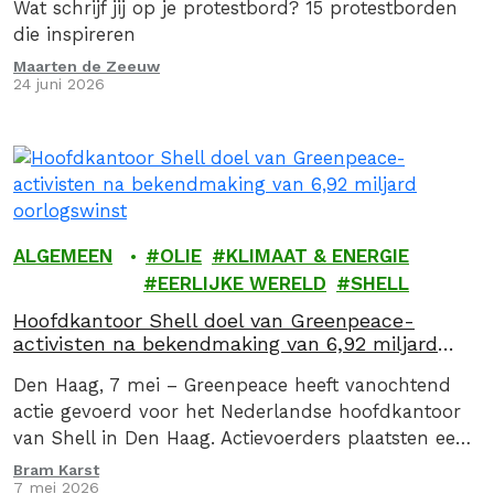
Wat schrijf jij op je protestbord? 15 protestborden
die inspireren
Maarten de Zeeuw
24 juni 2026
ALGEMEEN
OLIE
KLIMAAT & ENERGIE
EERLIJKE WERELD
SHELL
Hoofdkantoor Shell doel van Greenpeace-
activisten na bekendmaking van 6,92 miljard
oorlogswinst
Den Haag, 7 mei – Greenpeace heeft vanochtend
actie gevoerd voor het Nederlandse hoofdkantoor
van Shell in Den Haag. Actievoerders plaatsten een
drie meter hoge zuil met daarop de oorlogswinst…
Bram Karst
7 mei 2026