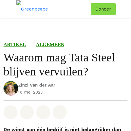
Doneer
Menu
Zoe
ARTIKEL
ALGEMEEN
Waarom mag Tata Steel
blijven vervuilen?
Zinzi Van der Aar
16 mei 2023
Deel op Whatsapp
Deel op Facebook
Deel via Email
Share on Bluesky
De winst van één bedrijf is niet belangrijker dan