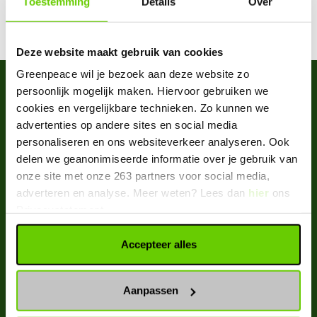
Toestemming
Details
Over
All articles by Anneke Wensing
Deze website maakt gebruik van cookies
Greenpeace wil je bezoek aan deze website zo
Greenpeace Nederland
persoonlijk mogelijk maken. Hiervoor gebruiken we
cookies en vergelijkbare technieken. Zo kunnen we
advertenties op andere sites en social media
personaliseren en ons websiteverkeer analyseren. Ook
delen we geanonimiseerde informatie over je gebruik van
onze site met onze 263 partners voor social media,
adverteren en analyse. Meer weten? Lees dan
hier
ons
DONEREN
Privacystatement.
KOM IN ACTIE MET GREENPEACE
Accepteer alles
PRIVACYSTATEMENT
Aanpassen
COOKIEVERKLARING