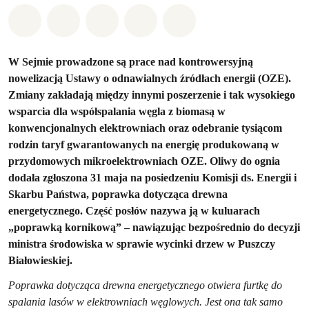
Udostępnij w Whatsapp
Udostępnij w Facebook
Udostępnij w Twitter
Udostępnij przez Email
Udostępnij w Bluesky
W Sejmie prowadzone są prace nad kontrowersyjną
nowelizacją Ustawy o odnawialnych źródłach energii (OZE).
Zmiany zakładają między innymi poszerzenie i tak wysokiego
wsparcia dla współspalania węgla z biomasą w
konwencjonalnych elektrowniach oraz odebranie tysiącom
rodzin taryf gwarantowanych na energię produkowaną w
przydomowych mikroelektrowniach OZE. Oliwy do ognia
dodała zgłoszona 31 maja na posiedzeniu Komisji ds. Energii i
Skarbu Państwa, poprawka dotycząca drewna
energetycznego. Część posłów nazywa ją w kuluarach
„poprawką kornikową” – nawiązując bezpośrednio do decyzji
ministra środowiska w sprawie wycinki drzew w Puszczy
Białowieskiej.
Poprawka dotycząca drewna energetycznego otwiera furtkę do
spalania lasów w elektrowniach węglowych. Jest ona tak samo