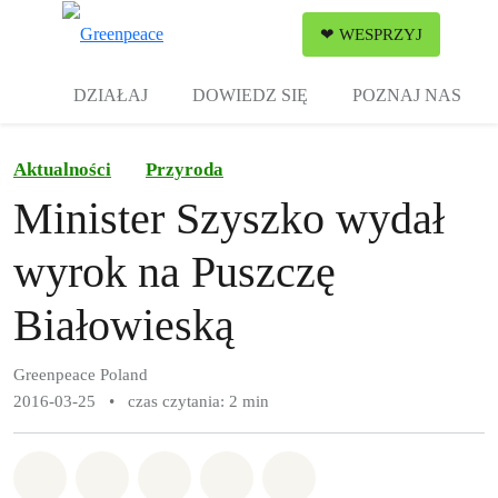
Zw
❤ WESPRZYJ
Menu
DZIAŁAJ
DOWIEDZ SIĘ
POZNAJ NAS
Aktualności
Przyroda
Minister Szyszko wydał
wyrok na Puszczę
Białowieską
Greenpeace Poland
2016-03-25
•
czas czytania: 2 min
Udostępnij w Whatsapp
Udostępnij w Facebook
Udostępnij w Twitter
Udostępnij przez Email
Udostępnij w Bluesky