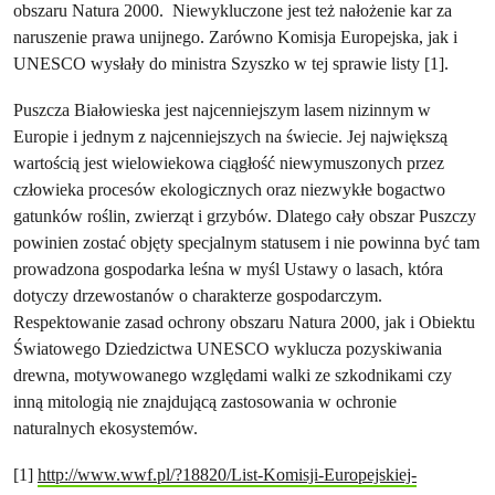
obszaru Natura 2000. Niewykluczone jest też nałożenie kar za
naruszenie prawa unijnego. Zarówno Komisja Europejska, jak i
UNESCO wysłały do ministra Szyszko w tej sprawie listy [1].
Puszcza Białowieska jest najcenniejszym lasem nizinnym w
Europie i jednym z najcenniejszych na świecie. Jej największą
wartością jest wielowiekowa ciągłość niewymuszonych przez
człowieka procesów ekologicznych oraz niezwykłe bogactwo
gatunków roślin, zwierząt i grzybów. Dlatego cały obszar Puszczy
powinien zostać objęty specjalnym statusem i nie powinna być tam
prowadzona gospodarka leśna w myśl Ustawy o lasach, która
dotyczy drzewostanów o charakterze gospodarczym.
Respektowanie zasad ochrony obszaru Natura 2000, jak i Obiektu
Światowego Dziedzictwa UNESCO wyklucza pozyskiwania
drewna, motywowanego względami walki ze szkodnikami czy
inną mitologią nie znajdującą zastosowania w ochronie
naturalnych ekosystemów.
[1]
http://www.wwf.pl/?18820/List-Komisji-Europejskiej-