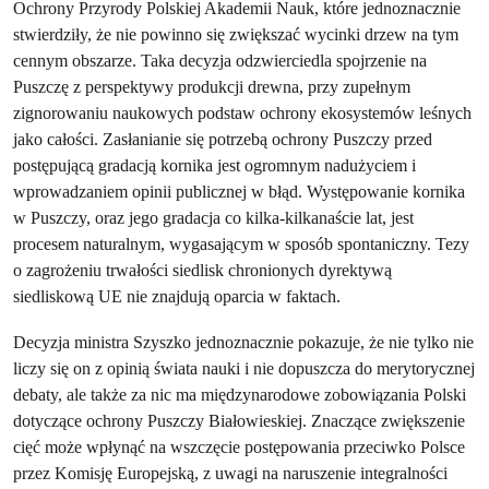
Ochrony Przyrody Polskiej Akademii Nauk, które jednoznacznie
stwierdziły, że nie powinno się zwiększać wycinki drzew na tym
cennym obszarze. Taka decyzja odzwierciedla spojrzenie na
Puszczę z perspektywy produkcji drewna, przy zupełnym
zignorowaniu naukowych podstaw ochrony ekosystemów leśnych
jako całości. Zasłanianie się potrzebą ochrony Puszczy przed
postępującą gradacją kornika jest ogromnym nadużyciem i
wprowadzaniem opinii publicznej w błąd. Występowanie kornika
w Puszczy, oraz jego gradacja co kilka-kilkanaście lat, jest
procesem naturalnym, wygasającym w sposób spontaniczny. Tezy
o zagrożeniu trwałości siedlisk chronionych dyrektywą
siedliskową UE nie znajdują oparcia w faktach.
Decyzja ministra Szyszko jednoznacznie pokazuje, że nie tylko nie
liczy się on z opinią świata nauki i nie dopuszcza do merytorycznej
debaty, ale także za nic ma międzynarodowe zobowiązania Polski
dotyczące ochrony Puszczy Białowieskiej. Znaczące zwiększenie
cięć może wpłynąć na wszczęcie postępowania przeciwko Polsce
przez Komisję Europejską, z uwagi na naruszenie integralności