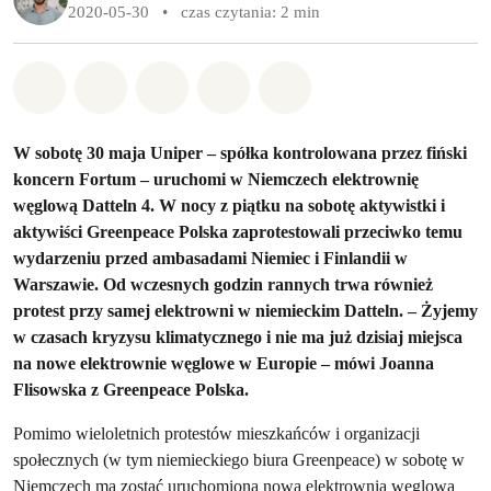
2020-05-30
•
czas czytania: 2 min
Udostępnij w Whatsapp
Udostępnij w Facebook
Udostępnij w Twitter
Udostępnij przez Email
Udostępnij w Bluesky
W sobotę 30 maja Uniper – spółka kontrolowana przez fiński
koncern Fortum – uruchomi w Niemczech elektrownię
węglową Datteln 4. W nocy z piątku na sobotę aktywistki i
aktywiści Greenpeace Polska zaprotestowali przeciwko temu
wydarzeniu przed ambasadami Niemiec i Finlandii w
Warszawie. Od wczesnych godzin rannych trwa również
protest przy samej elektrowni w niemieckim Datteln. – Żyjemy
w czasach kryzysu klimatycznego i nie ma już dzisiaj miejsca
na nowe elektrownie węglowe w Europie – mówi Joanna
Flisowska z Greenpeace Polska.
Pomimo wieloletnich protestów mieszkańców i organizacji
społecznych (w tym niemieckiego biura Greenpeace) w sobotę w
Niemczech ma zostać uruchomiona nowa elektrownia węglowa