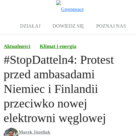
Zw
Menu
DZIAŁAJ
DOWIEDZ SIĘ
POZNAJ NAS
Aktualności
Klimat i energia
#StopDatteln4: Protest
przed ambasadami
Niemiec i Finlandii
przeciwko nowej
elektrowni węglowej
Marek Józefiak