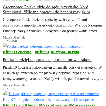
Greenpeace Polska idzie do sądu przeciwko Nord
Streamowi! “Nie ma powrotu do handlu rosyjskim
gazem”
Greenpeace Polska idzie do sądu, by walczyć z próbami
przywrócenia importu rosyjskiego gazu do UE. W środę 5 sierpnia
Fundacja złożyła wniosek o dołączenie do postępowania przed
Trybunałem Sprawiedliwości Unii…
Marek Józefiak
2026-08-05
Klimat i energia
Klimat
CzystaEnergia
Polska bardziej odporna dzięki morskim wiatrakom
Piątek 10 lipca jest historycznym dniem dla polskiej energetyki. W
naszych gniazdkach po raz pierwszy popłynął prąd z polskiej
farmy wiatrowej na morzu. Każdy wiatrak, panel fotowoltaiczny i
magazyn energii…
Marek Józefiak
2026-07-10
Klimat i
Klimat
CzystaEnergia
Morza i rzeki