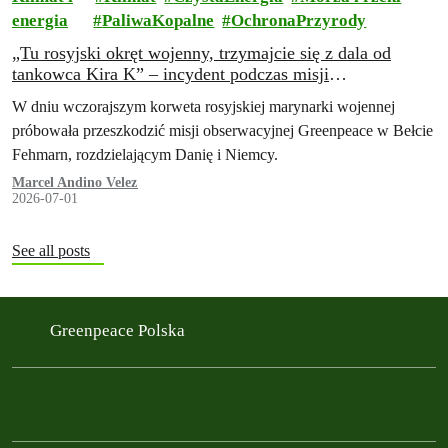
energia
PaliwaKopalne
OchronaPrzyrody
„Tu rosyjski okręt wojenny, trzymajcie się z dala od
tankowca Kira K” – incydent podczas misji
obserwacyjnej Greenpeace
W dniu wczorajszym korweta rosyjskiej marynarki wojennej
próbowała przeszkodzić misji obserwacyjnej Greenpeace w Bełcie
Fehmarn, rozdzielającym Danię i Niemcy.
Marcel Andino Velez
2026-07-01
See all posts
Greenpeace Polska