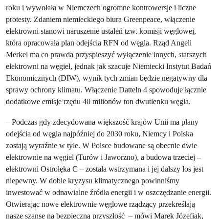
roku i wywołała w Niemczech ogromne kontrowersje i liczne
protesty. Zdaniem niemieckiego biura Greenpeace, włączenie
elektrowni stanowi naruszenie ustaleń tzw. komisji węglowej,
która opracowała plan odejścia RFN od węgla. Rząd Angeli
Merkel ma co prawda przyspieszyć wyłączenie innych, starszych
elektrowni na węgiel, jednak jak szacuje Niemiecki Instytut Badań
Ekonomicznych (DIW), wynik tych zmian będzie negatywny dla
sprawy ochrony klimatu. Włączenie Datteln 4 spowoduje łącznie
dodatkowe emisje rzędu 40 milionów ton dwutlenku węgla.
– Podczas gdy zdecydowana większość krajów Unii ma plany
odejścia od węgla najpóźniej do 2030 roku, Niemcy i Polska
zostają wyraźnie w tyle. W Polsce budowane są obecnie dwie
elektrownie na węgiel (Turów i Jaworzno), a budowa trzeciej –
elektrowni Ostrołęka C – została wstrzymana i jej dalszy los jest
niepewny. W dobie kryzysu klimatycznego powinniśmy
inwestować w odnawialne źródła energii i w oszczędzanie energii.
Otwierając nowe elektrownie węglowe rządzący przekreślają
nasze szanse na bezpieczną przyszłość – mówi Marek Józefiak,