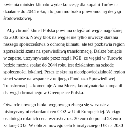
kwietnia minister klimatu wydał koncesję dla kopalni Turów na
działanie do 2044 roku, i to pomimo braku prawomocnej decyzji
środowiskowej.
– Aby chronić klimat Polska powinna odejść od węgla najpóźniej
do 2030 roku. Nowy blok na węgiel nie tylko niweczy starania
naszego społeczeństwa o ochronę klimatu, ale też pozbawia region
zgorzelecki szans na sprawiedliwą transformację. Dalsze brnięcie
w zaparte, utrzymywanie przez rząd i PGE, że węgiel w Turowie
będzie można spalać do 2044 roku jest działaniem na szkodę
społeczności lokalnej. Przez tę skrajną nieodpowiedzialność region
straci szansę na wsparcie z unijnego Funduszu Sprawiedliwej
Transformacji – komentuje Anna Meres, koordynatorka kampanii
ds. węgla brunatnego w Greenpeace Polska.
Otwarcie nowego bloku węglowego zbiega się w czasie z
historycznymi rekordami cen CO2 w Unii Europejskiej. W ciągu
ostatniego roku ich cena wzrosła z ok. 20 euro do ponad 53 euro
za tonę CO2. W obliczu nowego celu klimatycznego UE na 2030