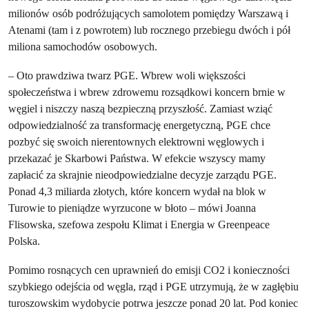
milionów osób podróżujących samolotem pomiędzy Warszawą i
Atenami (tam i z powrotem) lub rocznego przebiegu dwóch i pół
miliona samochodów osobowych.
– Oto prawdziwa twarz PGE. Wbrew woli większości
społeczeństwa i wbrew zdrowemu rozsądkowi koncern brnie w
węgiel i niszczy naszą bezpieczną przyszłość. Zamiast wziąć
odpowiedzialność za transformację energetyczną, PGE chce
pozbyć się swoich nierentownych elektrowni węglowych i
przekazać je Skarbowi Państwa. W efekcie wszyscy mamy
zapłacić za skrajnie nieodpowiedzialne decyzje zarządu PGE.
Ponad 4,3 miliarda złotych, które koncern wydał na blok w
Turowie to pieniądze wyrzucone w błoto – mówi Joanna
Flisowska, szefowa zespołu Klimat i Energia w Greenpeace
Polska.
Pomimo rosnących cen uprawnień do emisji CO2 i konieczności
szybkiego odejścia od węgla, rząd i PGE utrzymują, że w zagłębiu
turoszowskim wydobycie potrwa jeszcze ponad 20 lat. Pod koniec