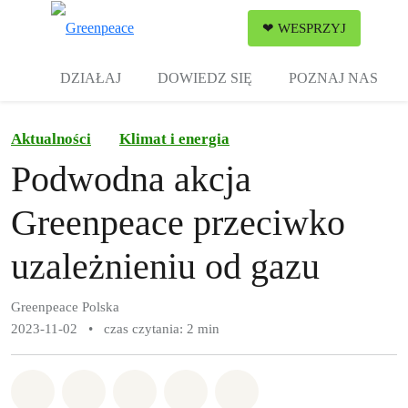
Zw
❤ WESPRZYJ
Menu
DZIAŁAJ
DOWIEDZ SIĘ
POZNAJ NAS
Aktualności
Klimat i energia
Podwodna akcja
Greenpeace przeciwko
uzależnieniu od gazu
Greenpeace Polska
2023-11-02
•
czas czytania: 2 min
Udostępnij w Whatsapp
Udostępnij w Facebook
Udostępnij w Twitter
Udostępnij przez Email
Udostępnij w Bluesky