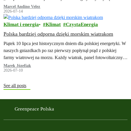
małych źródeł jako element polskiej racji stanu. Lekcje z
Marcel Andino Velez
2026-07-14
doświadczeń Ukrainy".
Klimat i energia
Klimat
CzystaEnergia
Polska bardziej odporna dzięki morskim wiatrakom
Piątek 10 lipca jest historycznym dniem dla polskiej energetyki. W
naszych gniazdkach po raz pierwszy popłynął prąd z polskiej
farmy wiatrowej na morzu. Każdy wiatrak, panel fotowoltaiczny i
magazyn energii…
Marek Józefiak
2026-07-10
See all posts
Greenpeace Polska