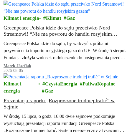
Klimat i energia
Klimat
Gaz
Greenpeace Polska idzie do sądu przeciwko Nord
Streamowi! “Nie ma powrotu do handlu rosyjskim
gazem”
Greenpeace Polska idzie do sądu, by walczyć z próbami
przywrócenia importu rosyjskiego gazu do UE. W środę 5 sierpnia
Fundacja złożyła wniosek o dołączenie do postępowania przed
Trybunałem Sprawiedliwości Unii…
Marek Józefiak
2026-08-05
Klimat i
CzystaEnergia
PaliwaKopalne
energia
Gaz
Prezentacja raportu „Rozproszone trudniej trafić” w
Sejmie
W środę, 15 lipca, o godz. 16:00 dwie sejmowe podkomisje
wysłuchają prezentacji raportu Fundacji Greenpeace Polska
„Rozproszone trudniej trafić. System energetyczny z tysiącami