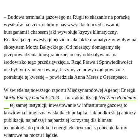
– Budowa terminalu gazowego na Rugii to skazanie na porażkę
wysiłków na rzecz ochrony nas wszystkich przed suszami,
huraganami i chaosem jaki wywołuje kryzys klimatyczny.
Realizacja tej inwestycji będzie miała także dramatyczny wpływ na
ekosystem Morza Bałtyckiego. Od miesięcy domagamy się
przeprowadzenia transgranicznej oceny oddziaływania na
środowisko tego przedsięwzięcia. Rząd Prawa i Sprawiedliwości
nie był tym zainteresowany, liczymy że nowy rząd poważnie
potraktuje tę kwestię – powiedziała Anna Meres z Greenpeace.
W świetle najnowszego raportu Międzynarodowej Agencji Energii
World Energy Outlook 2023
oraz aktualizacji
Net Zero Roadmap
tej samej instytucji, inwestowanie w infrasturturę gazową to
kosztowna i tragiczna w skutkach pułapka. Jak podkreślają autorzy
publikacji, najtańszą i najbardziej korzystną dla klimatu
technologią do produkcji energii elektrycznej są obecnie farmy
wiatrowe na morzu i lądzie.