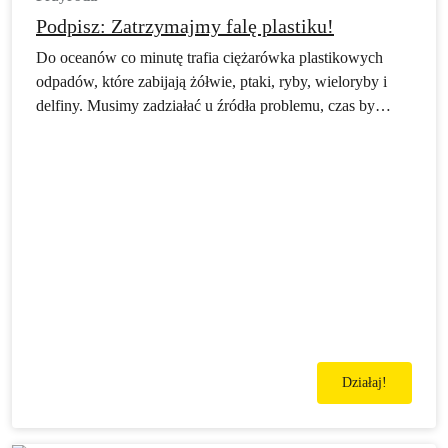
Podpisz: Zatrzymajmy falę plastiku!
Do oceanów co minutę trafia ciężarówka plastikowych
odpadów, które zabijają żółwie, ptaki, ryby, wieloryby i
delfiny. Musimy zadziałać u źródła problemu, czas by
korporacje wzięły odpowiedzialność za produkowane
przez siebie śmieci.
Działaj!