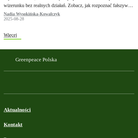
wizerunku bez realnych działań. Zobacz, jak rozpoznać fałszywy
„zielony marketing” i nie dać się nabrać.
Nadia Wysokińska-Kowalczyk
2025-08-28
Więcej
Greenpeace Polska
Aktualności
Kontakt