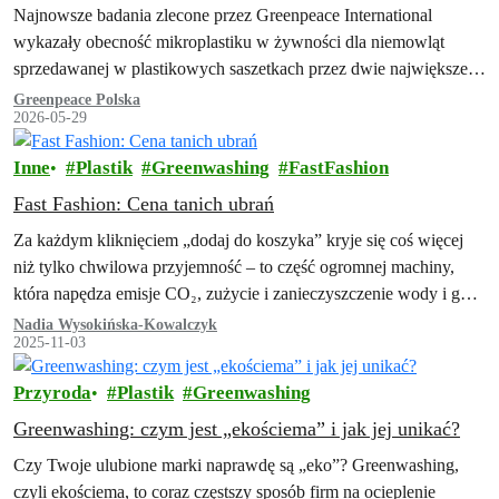
Najnowsze badania zlecone przez Greenpeace International
wykazały obecność mikroplastiku w żywności dla niemowląt
sprzedawanej w plastikowych saszetkach przez dwie największe
światowe firmy spożywcze, Nestlé i Danone, co budzi poważne
Greenpeace Polska
2026-05-29
obawy…
Inne
Plastik
Greenwashing
FastFashion
Fast Fashion: Cena tanich ubrań
Za każdym kliknięciem „dodaj do koszyka” kryje się coś więcej
niż tylko chwilowa przyjemność – to część ogromnej machiny,
która napędza emisje CO₂, zużycie i zanieczyszczenie wody i górę
odpadów, od plastikowych mikrowłókien wypłukiwanych w
Nadia Wysokińska-Kowalczyk
2025-11-03
pralkach po wysypiska tekstyliów w Ghanie czy Chile.
Przyroda
Plastik
Greenwashing
Greenwashing: czym jest „ekościema” i jak jej unikać?
Czy Twoje ulubione marki naprawdę są „eko”? Greenwashing,
czyli ekościema, to coraz częstszy sposób firm na ocieplenie