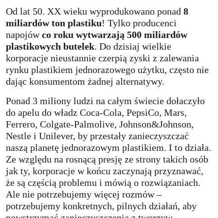
Od lat 50. XX wieku wyprodukowano ponad
8
miliardów ton plastiku
! Tylko producenci
napojów
co roku wytwarzają 500 miliardów
plastikowych butelek
. Do dzisiaj wielkie
korporacje nieustannie czerpią zyski z zalewania
rynku plastikiem jednorazowego użytku, często nie
dając konsumentom żadnej alternatywy.
Ponad 3 miliony ludzi na całym świecie dołaczyło
do apelu do władz Coca-Cola, PepsiCo, Mars,
Ferrero, Colgate-Palmolive, Johnson&Johnson,
Nestle i Unilever, by przestały zanieczyszczać
naszą planetę jednorazowym plastikiem. I to działa.
Ze względu na rosnącą presję ze strony takich osób
jak ty, korporacje w końcu zaczynają przyznawać,
że są częścią problemu i mówią o rozwiązaniach.
Ale nie potrzebujemy więcej rozmów –
potrzebujemy konkretnych, pilnych działań, aby
powstrzymać zanieczyszczenia z tworzyw