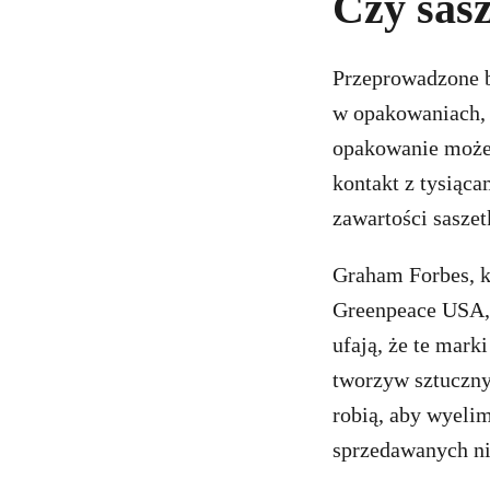
Czy sasz
Przeprowadzone b
w opakowaniach, j
opakowanie może 
kontakt z tysiąc
zawartości saszet
Graham Forbes, k
Greenpeace USA, 
ufają, że te mark
tworzyw sztuczny
robią, aby wyeli
sprzedawanych n