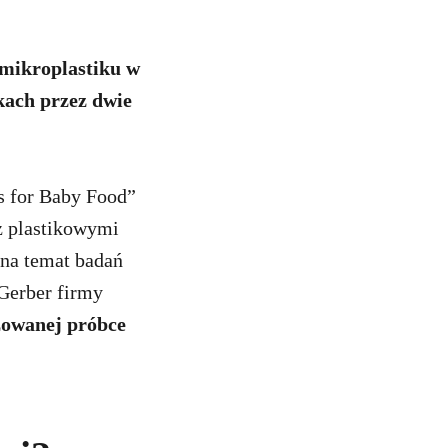
 mikroplastiku w
kach przez dwie
es for Baby Food”
z plastikowymi
 na temat badań
 Gerber firmy
zowanej próbce