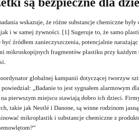
etki są bezpieczne dla dzi
adania wskazuje, że różne substancje chemiczne były
ak i w samej żywności. [1] Sugeruje to, że samo plas
być źródłem zanieczyszczenia, potencjalnie narażając
ami mikroskopijnych fragmentów plastiku przy każdym
ki.
oordynator globalnej kampanii dotyczącej tworzyw sz
powiedział: „Badanie to jest sygnałem alarmowym dla
i na pierwszym miejscu stawiają dobro ich dzieci. Firm
ch, takie jak Nestlé i Danone, są winne rodzinom jasn
minować mikroplastik i substancje chemiczne z produk
iemowlętom?”