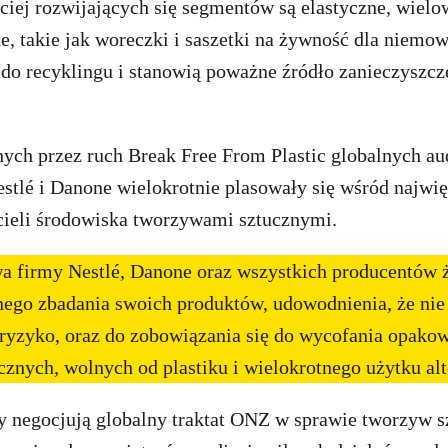
ciej rozwijających się segmentów są elastyczne, wiel
, takie jak woreczki i saszetki na żywność dla niemowl
 do recyklingu i stanowią poważne źródło zanieczyszcz
ch przez ruch Break Free From Plastic globalnych au
estlé i Danone wielokrotnie plasowały się wśród najwi
cieli środowiska tworzywami sztucznymi.
 firmy Nestlé, Danone oraz wszystkich producentów 
nego zbadania swoich produktów, udowodnienia, że nie
 ryzyko, oraz do zobowiązania się do wycofania opako
cznych, wolnych od plastiku i wielokrotnego użytku al
y negocjują globalny traktat ONZ w sprawie tworzyw s