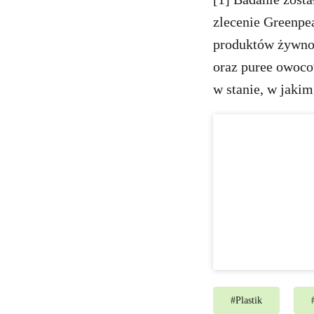
zlecenie Greenpe
produktów żywnoś
oraz puree owoc
w stanie, w jaki
#
Plastik