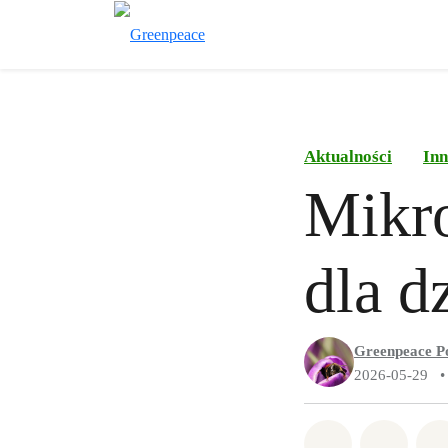
Aktualności
Inn
Mikro
dla d
Greenpeace P
2026-05-29
•
Udostępnij 
Udostę