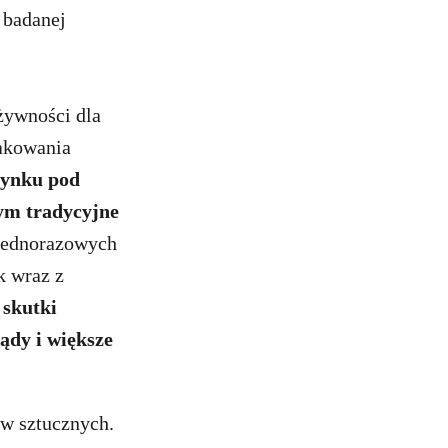
 badanej
żywności dla
pakowania
rynku pod
ym tradycyjne
 jednorazowych
k wraz z
 skutki
ądy i większe
w sztucznych.