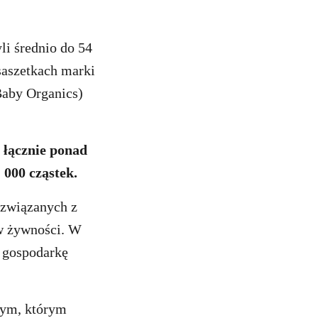
i średnio do 54
saszetkach marki
Baby Organics)
 łącznie ponad
 000 cząstek.
 związanych z
w żywności. W
ą gospodarkę
nym, którym