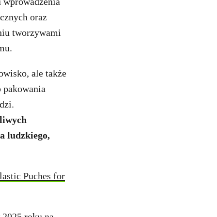
lu wprowadzenia
ucznych oraz
eniu tworzywami
mu.
wisko, ale także
b pakowania
dzi.
liwych
a ludzkiego,
lastic Puches for
 2025 roku na