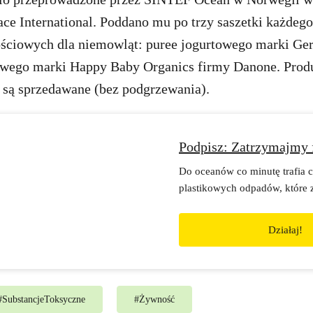
ace International. Poddano mu po trzy saszetki każdeg
ciowych dla niemowląt: puree jogurtowego marki Ger
owego marki Happy Baby Organics firmy Danone. Prod
m są sprzedawane (bez podgrzewania).
Podpisz: Zatrzymajmy f
Do oceanów co minutę trafia 
plastikowych odpadów, które z
ptaki, ryby, wieloryby i delfi
zadziałać u źródła problemu, 
Działaj!
wzięły odpowiedzialność za 
siebie śmieci.
#
SubstancjeToksyczne
#
Żywność