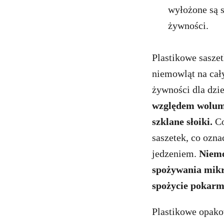
wyłożone są s
żywności.
Plastikowe sasze
niemowląt na cały
żywności dla dzi
względem wolume
szklane słoiki.
Co
saszetek, co ozn
jedzeniem.
Niemo
spożywania mikro
spożycie pokarm
Plastikowe opako