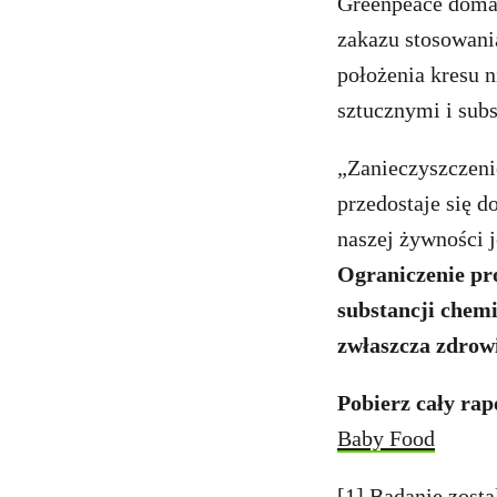
Greenpeace domag
zakazu stosowani
położenia kresu 
sztucznymi i sub
„Zanieczyszczeni
przedostaje się 
naszej żywności j
Ograniczenie pr
substancji chem
zwłaszcza zdrowi
Pobierz cały rap
Baby Food
[1] Badanie zost