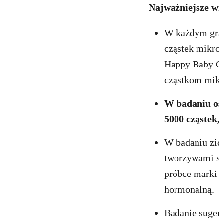
Najważniejsze w
W każdym gra
cząstek mikro
Happy Baby O
cząstkom mikr
W badaniu os
5000 cząstek
W badaniu zi
tworzywami s
próbce marki 
hormonalną.
Badanie suge