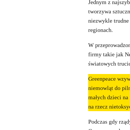
Jednym z najszyb
tworzywa sztuczne
niezwykle trudne
regionach.
W przeprowadzony
firmy takie jak N
światowych truci
Greenpeace wzywa
niemowląt do pil
małych dzieci na
na rzecz nietoksy
Podczas gdy rząd