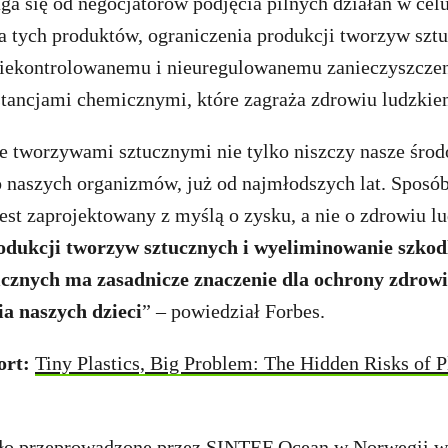
a się od negocjatorów podjęcia pilnych działań w ce
a tych produktów, ograniczenia produkcji tworzyw szt
niekontrolowanemu i nieuregulowanemu zanieczyszcz
stancjami chemicznymi, które zagraża zdrowiu ludzkie
e tworzywami sztucznymi nie tylko niszczy nasze środo
do naszych organizmów, już od najmłodszych lat. Sposó
est zaprojektowany z myślą o zysku, a nie o zdrowiu lu
odukcji tworzyw sztucznych i wyeliminowanie szkod
icznych ma zasadnicze znaczenie dla ochrony zdrowi
a naszych dzieci
” – powiedział Forbes.
ort:
Tiny Plastics, Big Problem: The Hidden Risks of P
ało przeprowadzone przez SINTEF Ocean w Norwegii w