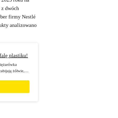
o z dwóch
ber firmy Nestlé
ukty analizowano
alę plastiku!
ciężarówka
abijają żółwie,
ny. Musimy
czas by korporacje
produkowane przez