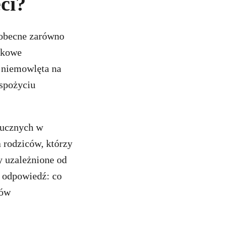
eci?
 obecne zarówno
tikowe
 niemowlęta na
 spożyciu
tucznych w
 rodziców, którzy
y uzależnione od
ą odpowiedź: co
tów