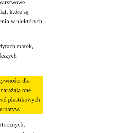
owarstwowe
ąt, które są
enia w niektórych
dytach marek,
ększych
żywności dla
 narażają one
wań plastikowych
ternatyw.
ztucznych,