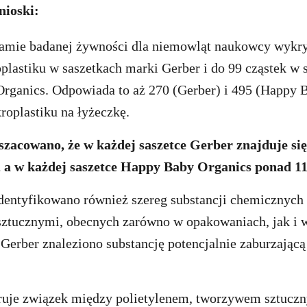
nioski:
mie badanej żywności dla niemowląt naukowcy wykryl
plastiku w saszetkach marki Gerber i do 99 cząstek w 
rganics. Odpowiada to aż 270 (Gerber) i 495 (Happy 
oplastiku na łyżeczkę.
zacowano, że w każdej saszetce Gerber znajduje się
, a w każdej saszetce Happy Baby Organics ponad 11
dentyfikowano również szereg substancji chemicznych
ztucznymi, obecnych zarówno w opakowaniach, jak i 
Gerber znaleziono substancję potencjalnie zaburzając
ruje związek między polietylenem, tworzywem sztucz