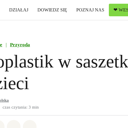
❤ WES
DZIAŁAJ
DOWIEDZ SIĘ
POZNAJ NAS
e
|
Przyroda
plastik w saszet
zieci
olska
czas czytania: 3 min
w Whatsapp
pnij w Facebook
Udostępnij w Twitter
Udostępnij przez Email
Udostępnij w Bluesky