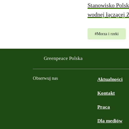
Stanowisko Polsk
wodnej łączącej 
#
Morza i rzeki
Greenpeace Polska
Obserwuj nas
Aktualności
Kontakt
Facebook
Instagram
YouTube
TikTok
Podcast
Bluesky
Praca
Dla mediów