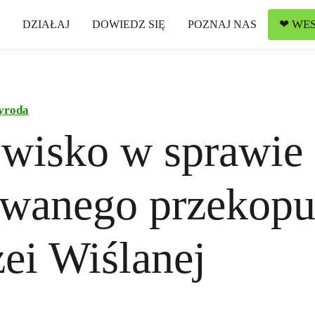
❤ WES
DZIAŁAJ
DOWIEDZ SIĘ
POZNAJ NAS
yroda
wisko w sprawie
owanego przekop
ei Wiślanej