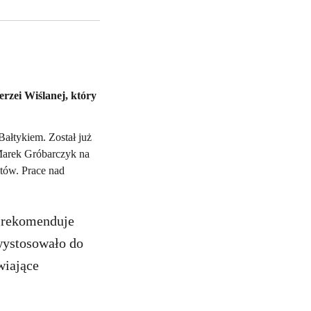
rzei Wiślanej, który
ałtykiem. Został już
Marek Gróbarczyk na
etów. Prace nad
 rekomenduje
wystosowało do
wiające