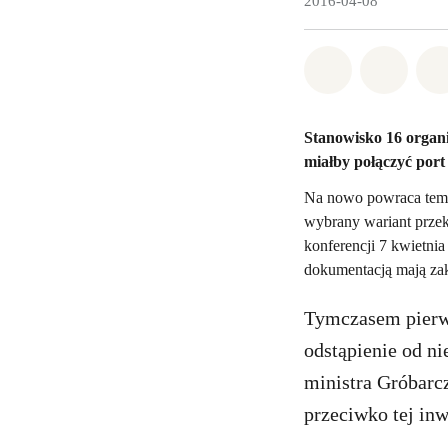
2016-04-08
Udostępnij 
Udostę
Stanowisko 16 organ
miałby połączyć port
Na nowo powraca temat
wybrany wariant prze
konferencji 7 kwietnia
dokumentacją mają zak
Tymczasem pierws
odstąpienie od n
ministra Gróbarc
przeciwko tej inw