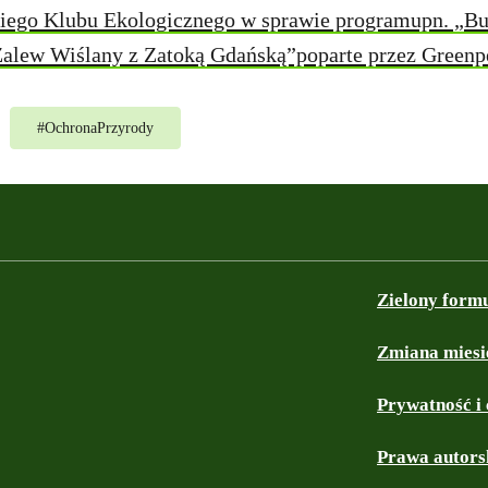
iego Klubu Ekologicznego w sprawie programupn. „B
Zalew Wiślany z Zatoką Gdańską”poparte przez Greenp
#
OchronaPrzyrody
Zielony form
Zmiana miesi
Prywatność i 
Prawa autors