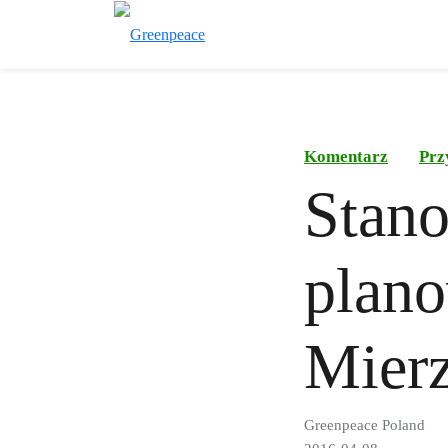
Komentarz
Prz
Stano
plan
Mierz
Greenpeace Poland