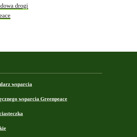
udowa drogi
eace
ularz wsparcia
ęcznego wsparcia Greenpeace
ciasteczka
kie