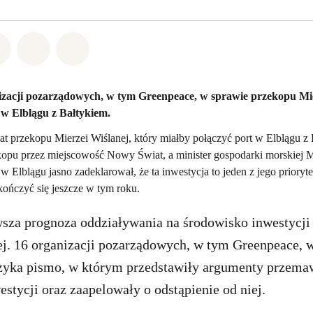
w Whatsapp
pnij w Facebook
Udostępnij w Twitter
Udostępnij przez Email
Udostępnij w Bluesky
izacji pozarządowych, w tym Greenpeace, w sprawie przekopu Mie
 w Elblągu z Bałtykiem.
 przekopu Mierzei Wiślanej, który miałby połączyć port w Elblągu z B
kopu przez miejscowość Nowy Świat, a minister gospodarki morskiej 
 w Elblągu jasno zadeklarował, że ta inwestycja to jeden z jego prioryt
ończyć się jeszcze w tym roku.
za prognoza oddziaływania na środowisko inwestycji
iej. 16 organizacji pozarządowych, w tym Greenpeace, 
zyka pismo, w którym przedstawiły argumenty przema
estycji oraz zaapelowały o odstąpienie od niej.