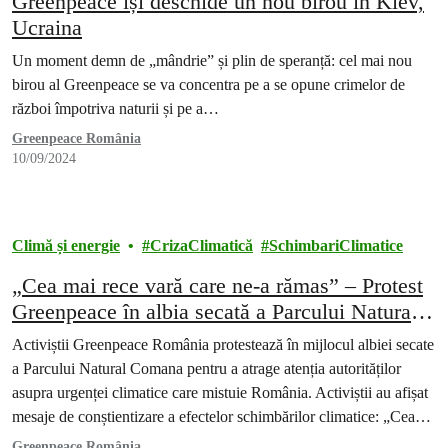
Greenpeace își deschide un nou birou în Kiev,
Ucraina
Un moment demn de „mândrie” și plin de speranță: cel mai nou
birou al Greenpeace se va concentra pe a se opune crimelor de
război împotriva naturii și pe a…
Greenpeace România
10/09/2024
Climă și energie
CrizaClimatică
SchimbariClimatice
„Cea mai rece vară care ne-a rămas” – Protest
Greenpeace în albia secată a Parcului Natural
Comana
Activiștii Greenpeace România protestează în mijlocul albiei secate
a Parcului Natural Comana pentru a atrage atenția autorităților
asupra urgenței climatice care mistuie România. Activiștii au afișat
mesaje de conștientizare a efectelor schimbărilor climatice: „Cea
mai rece vară care ne-a rămas”, „Viitorul rămâne fără apă”, „Stop
Greenpeace România