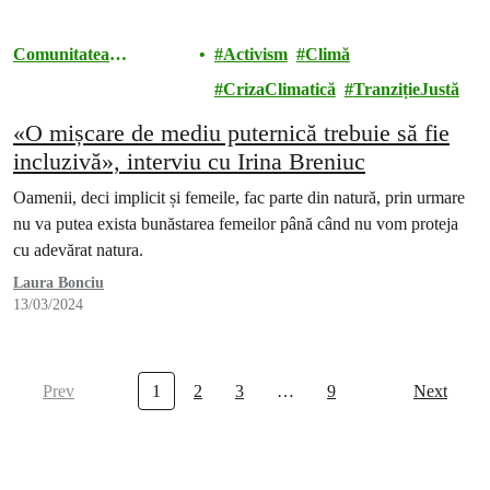
Comunitatea
Activism
Climă
Greenpeace România
CrizaClimatică
TranzițieJustă
«O mișcare de mediu puternică trebuie să fie
incluzivă», interviu cu Irina Breniuc
Oamenii, deci implicit și femeile, fac parte din natură, prin urmare
nu va putea exista bunăstarea femeilor până când nu vom proteja
cu adevărat natura.
Laura Bonciu
13/03/2024
Prev
1
2
3
…
9
Next