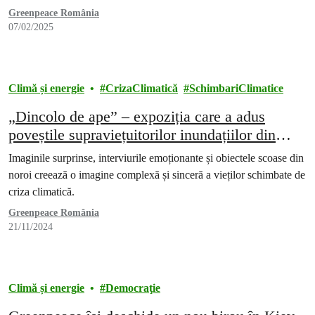
Greenpeace România
07/02/2025
Climă și energie
CrizaClimatică
SchimbariClimatice
„Dincolo de ape” – expoziția care a adus
poveștile supraviețuitorilor inundațiilor din
județul Galați
Imaginile surprinse, interviurile emoționante și obiectele scoase din
noroi creează o imagine complexă și sinceră a vieților schimbate de
criza climatică.
Greenpeace România
21/11/2024
Climă și energie
Democraţie