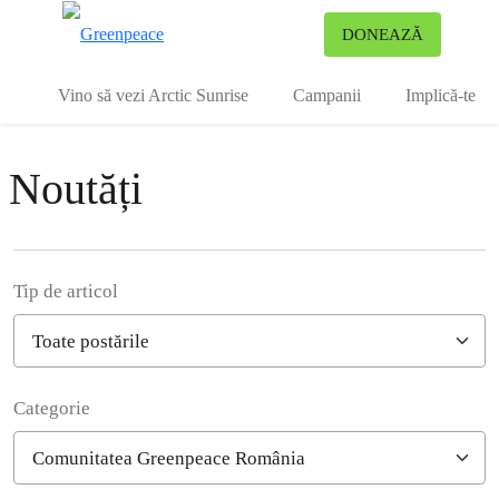
To
DONEAZĂ
Meniu
Vino să vezi Arctic Sunrise
Campanii
Implică-te
Noutăți
Tip de articol
Categorie