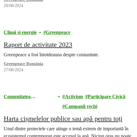
combustibili fosili, protejați apa”, „Who pays?” („Cine plătește?”).
28/08/2024
Climă și energie
Greenpeace
Raport de activitate 2023
Greenpeace a fost întotdeauna despre comunitate.
Greenpeace România
27/08/2024
Comunitatea
Activism
Participare Civică
Greenpeace România
Campanii vechi
Harta cișmelelor publice sau apă pentru toți
Unul dintre proiectele care atinge o temă extrem de importantă în
ecosistemul contemporan este accesul la apă. Niciun oraș nu poate