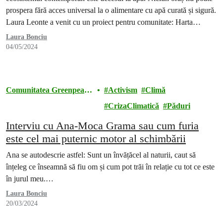
prospera fără acces universal la o alimentare cu apă curată și sigură.
Laura Leonte a venit cu un proiect pentru comunitate: Harta
cișmelelor publice din România.
Laura Bonciu
04/05/2024
Comunitatea Greenpeace
Activism
Climă
România
CrizaClimatică
Păduri
Interviu cu Ana-Moca Grama sau cum furia
este cel mai puternic motor al schimbării
Ana se autodescrie astfel: Sunt un învățăcel al naturii, caut să
înțeleg ce înseamnă să fiu om și cum pot trăi în relație cu tot ce este
în jurul meu.…
Laura Bonciu
20/03/2024