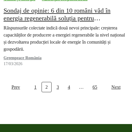
Sondaj de opinie: 6 din 10 români văd în
energia regenerabilă soluția pentru
independența energetică a României
Răspunsurile colectate indică două nevoi principale: creșterea
capacităților de producere a energiei regenerabile la nivel național
și dezvoltarea producției locale de energie în comunități și
gospodării.
Greenpeace România
17/03/2026
Prev
1
2
3
4
…
65
Next