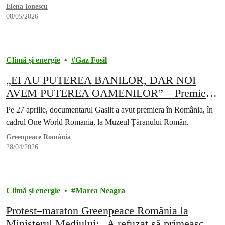
Elena Ionescu
08/05/2026
Climă și energie
Gaz Fosil
„EI AU PUTEREA BANILOR, DAR NOI
AVEM PUTEREA OAMENILOR” – Premiera
filmului documentar GASLIT în România
Pe 27 aprilie, documentarul Gaslit a avut premiera în România, în
cadrul One World Romania, la Muzeul Țăranului Român.
Greenpeace România
28/04/2026
Climă și energie
Marea Neagra
Protest–maraton Greenpeace România la
Ministerul Mediului: „A refuzat să primească