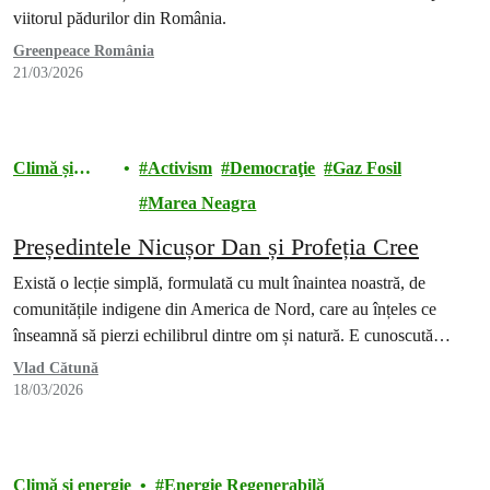
viitorul pădurilor din România.
Greenpeace România
21/03/2026
Climă și
Activism
Democraţie
Gaz Fosil
energie
Marea Neagra
Președintele Nicușor Dan și Profeția Cree
Există o lecție simplă, formulată cu mult înaintea noastră, de
comunitățile indigene din America de Nord, care au înțeles ce
înseamnă să pierzi echilibrul dintre om și natură. E cunoscută…
Vlad Cătună
18/03/2026
Climă și energie
Energie Regenerabilă