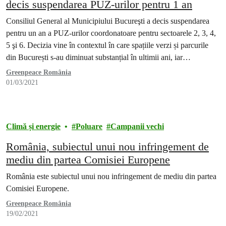
decis suspendarea PUZ-urilor pentru 1 an
Consiliul General al Municipiului Bucureşti a decis suspendarea
pentru un an a PUZ-urilor coordonatoare pentru sectoarele 2, 3, 4,
5 şi 6. Decizia vine în contextul în care spațiile verzi și parcurile
din București s-au diminuat substanțial în ultimii ani, iar
Bucureștiul a ajuns în prezent la sub 9 metri pătrați de spațiu verde
Greenpeace România
pe…
01/03/2021
Climă și energie
Poluare
Campanii vechi
România, subiectul unui nou infringement de
mediu din partea Comisiei Europene
România este subiectul unui nou infringement de mediu din partea
Comisiei Europene.
Greenpeace România
19/02/2021