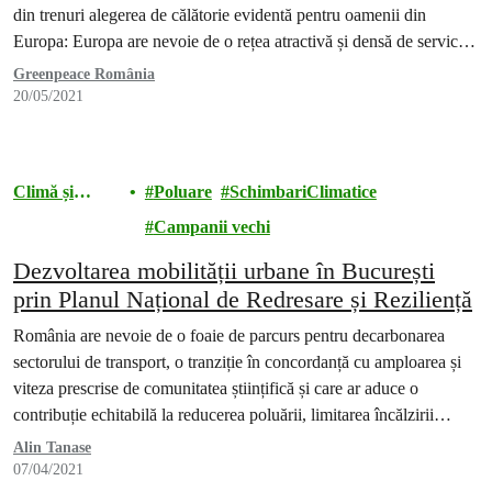
din trenuri alegerea de călătorie evidentă pentru oamenii din
Europa: Europa are nevoie de o rețea atractivă și densă de servicii
internaționale de tren pe distanțe lungi, inclusiv servicii frecvente în
Greenpeace România
timpul zilei,…
20/05/2021
Climă și
Poluare
SchimbariClimatice
energie
Campanii vechi
Dezvoltarea mobilității urbane în București
prin Planul Național de Redresare și Reziliență
România are nevoie de o foaie de parcurs pentru decarbonarea
sectorului de transport, o tranziție în concordanță cu amploarea și
viteza prescrise de comunitatea științifică și care ar aduce o
contribuție echitabilă la reducerea poluării, limitarea încălzirii
globale cu 1,5 ° C și combaterea fenomenelor meteo extreme
Alin Tanase
asociate schimbărilor climatice.
07/04/2021