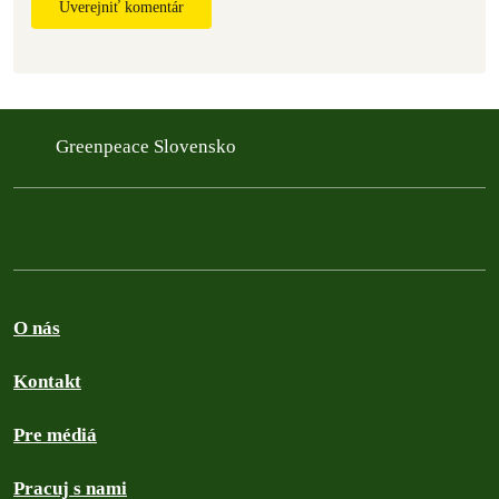
Uverejniť komentár
Greenpeace Slovensko
O nás
Kontakt
Pre médiá
Pracuj s nami