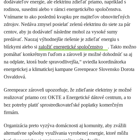
dodávateľov energie, ale elektrinu zdieľať priamo, napríklad s
rodinou, susedmi alebo v rámci energetického spoločenstva.
Vnímame to ako poslednú kvapku pre majiteľov obnoviteľných
zdrojov. Nedáva zmysel posielať zelenú elektrinu do siete za pár
centov, aby ju dodávateľ následne mohol za vysoké sumy
predávať. Naozaj výhodnejšie riešenie je zdieľať energiu s
blízkymi alebo si
založiť energetické spoločenstvo
. Takto možno
pomáhať konkrétnym ľuďom a zároveň je možné dohodnúť sa aj
na odplate, ktorá bude spravodlivejšia,“ uviedla koordinátorka
energetickej a klimatickej kampane Greenpeace Slovensko Dorota
Osvaldová.
Greenpeace zároveň upozorňuje, že zdieľanie elektriny je možné
realizovať priamo cez OKTE a Energetické dátové centrum, a to
bez potreby platiť sprostredkovateľské poplatky komerčným
firmám.
Organizácia preto vyzýva domácnosti aj komunity, aby zvážili
alternatívne spôsoby využívania vyrobenej energie, ktoré môžu