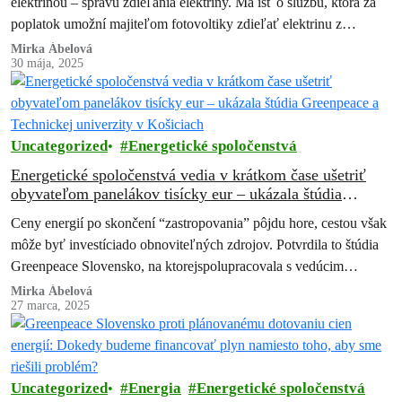
elektrinou – správu zdieľania elektriny. Má ísť o službu, ktorá za
poplatok umožní majiteľom fotovoltiky zdieľať elektrinu z
obnoviteľných zdrojov…
Mirka Ábelová
30 mája, 2025
Uncategorized
Energetické spoločenstvá
Energetické spoločenstvá vedia v krátkom čase ušetriť
obyvateľom panelákov tisícky eur – ukázala štúdia
Greenpeace a Technickej univerzity v Košiciach
Ceny energií po skončení “zastropovania” pôjdu hore, cestou však
môže byť investíciado obnoviteľných zdrojov. Potvrdila to štúdia
Greenpeace Slovensko, na ktorejspolupracovala s vedúcim
Katedry obnoviteľných zdrojov z Technickej univerzity
Mirka Ábelová
27 marca, 2025
vKošiciach…
Uncategorized
Energia
Energetické spoločenstvá