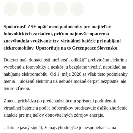
Zdieľať na Whatsapp
Zdieľať na Facebook
Zdieľať na Twitter
Zdieľať prostredníctvom Em
Share on Bluesky
Spoločnosť ZSE opäť mení podmienky pre majiteľov
fotovoltických zariadení, pričom najnovšie opatrenia
znevýhodnia využívanie tzv. virtuálnej batérie pri nabíjaní
elektromobilov. Upozorňuje na to Greenpeace Slovensko.
Doteraz mali domácnosti možnosť „odložiť“ prebytočnú elektrinu
vyrobenú z fotovoltiky a neskôr ju bezplatne využiť, napríklad na
nabíjanie elektromobilu. Od 1. mája 2026 sa však tieto podmienky
menia – uloženú elektrinu už nebude možné čerpať bezplatne, ale
len so zľavou.
Zmena prichádza po predchádzajúcom sprísnení podmienok
virtuálnej batérie a podľa odborníkov predstavuje ďalšie zhoršenie
situácie pre majiteľov obnoviteľných zdrojov energie.
„Toto je jasný signál, že najvýhodnejšie je nespoliehať sa na