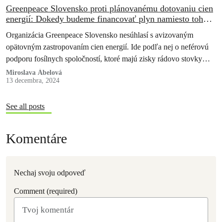
Greenpeace Slovensko proti plánovanému dotovaniu cien
energií: Dokedy budeme financovať plyn namiesto toho,
aby sme riešili problém?
Organizácia Greenpeace Slovensko nesúhlasí s avizovaným
opätovným zastropovaním cien energií. Ide podľa nej o neférovú
podporu fosílnych spoločností, ktoré majú zisky rádovo stovky
miliónov eur. Vláda by podľa ochrancov prírody…
Miroslava Ábelová
13 decembra, 2024
See all posts
Komentáre
Nechaj svoju odpoveď
Comment (required)