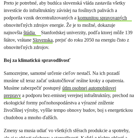
Preto je potrebné, aby budúca slovenská vláda zastavila všetky
investície do infraštruktúry závislej na fosílnych palivách a
podporila vznik decentralizovaných a
komunitou spravovaných
obnoviteľných zdrojov energie. Že je to možné, dokazuje
najnovšia
štúdia
Stanfordskej univerzity, podľa ktorej môže 139
štátov, vrátane
Slovenska
, prejsť do roku 2050 na energiu čisto z
obnoviteľných zdrojov.
Boj za klimatickú spravodlivosť
Samozrejme, samotné určenie cieľov nestačí. Na ich pozadí
musíme už teraz začať uskutočňovať reálne kroky a opatrenia.
Musíme zabezpečiť postupný
útlm osobnej automobilovej
prepravy
a podporu bez-emisnej verejnej infraštruktúry, prechod na
ekologické formy poľnohospodárstva a výrazné zníženie
živočíšnej výroby, vyššie tempo obnovy budov, boj s energetickou
chudobou a mnoho ďalších.
Zmeny sa musia udiať vo všetkých sférach produkcie a spotreby,
ale aj v oblasti výchovy a starostlivosti. Každá z týchto oblastí a