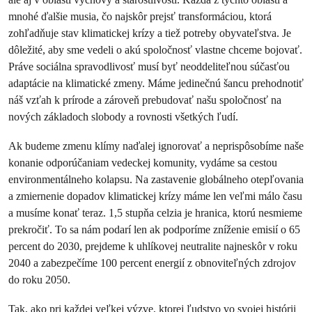
mnohé ďalšie musia, čo najskôr prejsť transformáciou, ktorá
zohľadňuje stav klimatickej krízy a tiež potreby obyvateľstva. Je
dôležité, aby sme vedeli o akú spoločnosť vlastne chceme bojovať.
Práve sociálna spravodlivosť musí byť neoddeliteľnou súčasťou
adaptácie na klimatické zmeny. Máme jedinečnú šancu prehodnotiť
náš vzťah k prírode a zároveň prebudovať našu spoločnosť na
nových základoch slobody a rovnosti všetkých ľudí.
Ak budeme zmenu klímy naďalej ignorovať a neprispôsobíme naše
konanie odporúčaniam vedeckej komunity, vydáme sa cestou
environmentálneho kolapsu. Na zastavenie globálneho otepľovania
a zmiernenie dopadov klimatickej krízy máme len veľmi málo času
a musíme konať teraz. 1,5 stupňa celzia je hranica, ktorú nesmieme
prekročiť. To sa nám podarí len ak podporíme zníženie emisií o 65
percent do 2030, prejdeme k uhlíkovej neutralite najneskôr v roku
2040 a zabezpečíme 100 percent energií z obnoviteľných zdrojov
do roku 2050.
Tak, ako pri každej veľkej výzve, ktorej ľudstvo vo svojej histórii