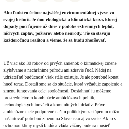
Ako ľudstvo čelíme najväčšej environmentálnej výzve vo
svojej histórii. Je ňou ekologická a klimatická kríza, ktorej
dopady pociťujeme už dnes v podobe extrémnych teplôt,
ničivých záplav, požiarov alebo neúrody. Tie sa stávajú
každoročnou realitou a vieme, že sa budú zhoršovať.
Už viac ako 30 rokov od prvých zmienok o klimatickej zmene
zlyhávame a nechránime prírodu ani zdravie ľudí. Nádej na
udržateľnú budúcnosť však stále existuje. Je ale potrebné konať
hneď teraz. Dostali sme sa do situácie, ktorá vyžaduje zapojenie a
zmenu fungovania celej spoločnosti. Dosiahnuť ju môžeme
prostredníctvom kombinácie ambicióznych politík,
technologických inovácií a komunitných iniciatív. Práve
ambiciózne ciele podporené našim politickým zastúpením môžu
naštartovať potrebnú zmenu na Slovensku aj vo svete. Ak to s
ochranou klímy myslí budúca vláda vážne, bude sa musieť