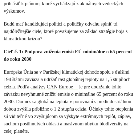
prihlásiť k plánom, ktoré vychádzajú z aktuálnych vedeckých
výskumov.
Budú mať kandidujúci politici a političky odvahu splniť tri
najdôležitejšie ciele, ktoré považujeme za základ stratégie boja s
klimatickou krízou?
Cieľ č. 1: Podpora zníženia emisií EÚ minimálne o 65 percent
do roku 2030
Európska Únia sa v Parížskej klimatickej dohode spolu s ďalšími
194 štátmi zaviazala udržať rast globálnej teploty na 1,5 stupňoch
celzia. Podľa
analýzy CAN Europe
je pre dodržanie tohto
záväzku nevyhnutné znížiť emisie o minimálne 65 percent do roku
2030. Dodnes sa globálna teplota v porovnaní s predindustriálnou
dobou zvýšila približne o 1,2 stupňa celzia. Účinky tohto oteplenia
sú viditeľné vo zvyšujúcom sa výskyte extrémnych teplôt, záplav,
suchom postihnutých oblastí a masívnom úbytku biodiverzity na
celej planéte.