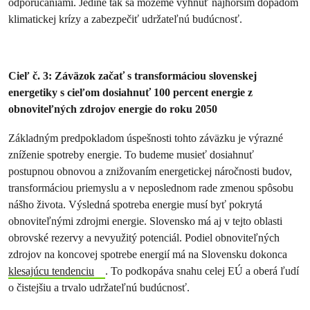
odporúčaniami. Jedine tak sa môžeme vyhnúť najhorším dopadom
klimatickej krízy a zabezpečiť udržateľnú budúcnosť.
Cieľ č. 3: Záväzok začať s transformáciou slovenskej
energetiky s cieľom dosiahnuť 100 percent energie z
obnoviteľných zdrojov energie do roku 2050
Základným predpokladom úspešnosti tohto záväzku je výrazné
zníženie spotreby energie. To budeme musieť dosiahnuť
postupnou obnovou a znižovaním energetickej náročnosti budov,
transformáciou priemyslu a v neposlednom rade zmenou spôsobu
nášho života. Výsledná spotreba energie musí byť pokrytá
obnoviteľnými zdrojmi energie. Slovensko má aj v tejto oblasti
obrovské rezervy a nevyužitý potenciál. Podiel obnoviteľných
zdrojov na koncovej spotrebe energií má na Slovensku dokonca
klesajúcu tendenciu
. To podkopáva snahu celej EÚ a oberá ľudí
o čistejšiu a trvalo udržateľnú budúcnosť.