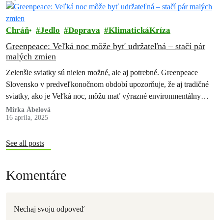
Chráň
Jedlo
Doprava
KlimatickáKríza
Greenpeace: Veľká noc môže byť udržateľná – stačí pár
malých zmien
Zelenšie sviatky sú nielen možné, ale aj potrebné. Greenpeace
Slovensko v predveľkonočnom období upozorňuje, že aj tradičné
sviatky, ako je Veľká noc, môžu mať výrazné environmentálny
vplyv – od plytvania…
Mirka Ábelová
16 apríla, 2025
See all posts
Komentáre
Nechaj svoju odpoveď