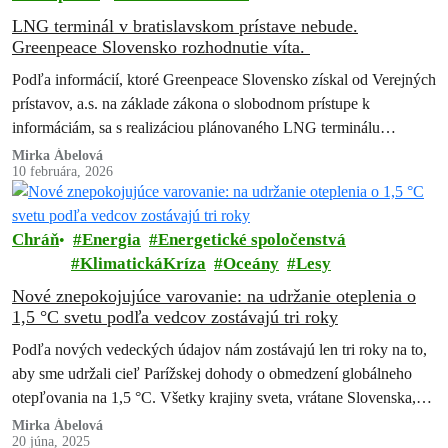
LNG terminál v bratislavskom prístave nebude.
Greenpeace Slovensko rozhodnutie víta.
Podľa informácií, ktoré Greenpeace Slovensko získal od Verejných
prístavov, a.s. na základe zákona o slobodnom prístupe k
informáciám, sa s realizáciou plánovaného LNG terminálu
nepočíta. Greenpeace Slovensko, ktorý proti projektu…
Mirka Ábelová
10 februára, 2026
Chráň
Energia
Energetické spoločenstvá
KlimatickáKríza
Oceány
Lesy
Nové znepokojujúce varovanie: na udržanie oteplenia o
1,5 °C svetu podľa vedcov zostávajú tri roky
Podľa nových vedeckých údajov nám zostávajú len tri roky na to,
aby sme udržali cieľ Parížskej dohody o obmedzení globálneho
otepľovania na 1,5 °C. Všetky krajiny sveta, vrátane Slovenska,
musia…
Mirka Ábelová
20 júna, 2025