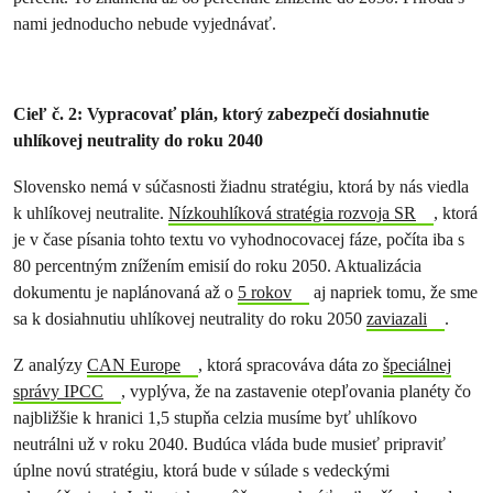
nami jednoducho nebude vyjednávať.
Cieľ č. 2: Vypracovať plán, ktorý zabezpečí dosiahnutie
uhlíkovej neutrality do roku 2040
Slovensko nemá v súčasnosti žiadnu stratégiu, ktorá by nás viedla
k uhlíkovej neutralite.
Nízkouhlíková stratégia rozvoja SR
, ktorá
je v čase písania tohto textu vo vyhodnocovacej fáze, počíta iba s
80 percentným znížením emisií do roku 2050. Aktualizácia
dokumentu je naplánovaná až o
5 rokov
aj napriek tomu, že sme
sa k dosiahnutiu uhlíkovej neutrality do roku 2050
zaviazali
.
Z analýzy
CAN Europe
, ktorá spracováva dáta zo
špeciálnej
správy IPCC
, vyplýva, že na zastavenie otepľovania planéty čo
najbližšie k hranici 1,5 stupňa celzia musíme byť uhlíkovo
neutrálni už v roku 2040. Budúca vláda bude musieť pripraviť
úplne novú stratégiu, ktorá bude v súlade s vedeckými