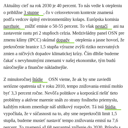
Aktuálny cieľ na rok 2030 je 40 percent. To nás vedie k otepleniu
o približne
3 stupne
, čo v celosvetovom kontexte znamená
podľa vedcov úplný environmentálny kolaps. Európska komisia
navrhuje
znížiť emisie o 50-55 percent. To však
nestačí
ani na
zastavenie rastu pri 2 stupňoch celzia. Medzivládny panel OSN pre
zmenu klímy (IPCC) skúmal
dopady
oteplenia a jasne hovorí, že
prekročenie hranice 1,5 stupňa výrazne zvýši riziko nezvratných
zmien a ničivých dopadov klimatickej krízy. Čím dlhšie budeme
čakať s nevyhnutnými zmenami v našej ekonomike, tým budú
náročnejšie a finančne nákladnejšie.
Z minuloročnej
štúdie
OSN vieme, že ak by sme zaviedli
seriózne opatrenia už v roku 2010, tempo znižovania emisií mohlo
byť 3,3 percent ročne. Nevôľa politikov a korporácií riešiť tieto
problémy a aktívne marenie snáh zo strany fosílneho priemyslu,
každým rokom zmenšuje náš uhlíkový rozpočet. Tá istá
štúdia
vypočítala, že v súčasnosti na to, aby sme neprekročili limit 1,5
stupňa, budeme musieť nastaviť tempo znižovania emisií na 7,6
percent. To znamená až 68 percentné zníženie do 2030. Príroda s