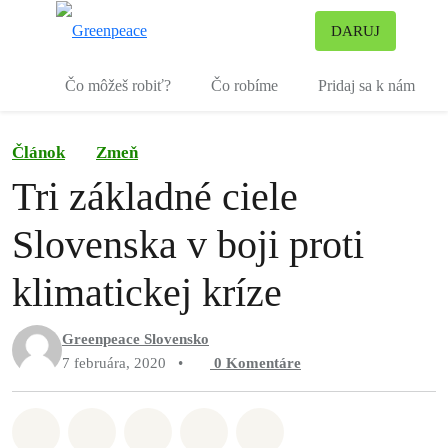
Pr
DARUJ
Ponuka
Čo môžeš robiť?
Čo robíme
Pridaj sa k nám
Článok
Zmeň
Tri základné ciele
Slovenska v boji proti
klimatickej kríze
Greenpeace Slovensko
7 februára, 2020
•
0
Komentáre
Zdieľať na Whatsapp
Zdieľať na Facebook
Zdieľať na Twitter
Zdieľať prostredníctvom Em
Share on Bluesky