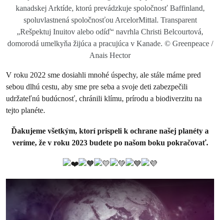
kanadskej Arktíde, ktorú prevádzkuje spoločnosť Baffinland,
spoluvlastnená spoločnosťou ArcelorMittal. Transparent
„Rešpektuj Inuitov alebo odíď“ navrhla Christi Belcourtová,
domorodá umelkyňa žijúca a pracujúca v Kanade. © Greenpeace /
Anais Hector
V roku 2022 sme dosiahli mnohé úspechy, ale stále máme pred
sebou dlhú cestu, aby sme pre seba a svoje deti zabezpečili
udržateľnú budúcnosť, chránili klímu, prírodu a biodiverzitu na
tejto planéte.
Ďakujeme všetkým, ktorí prispeli k ochrane našej planéty a
veríme, že v roku 2023 budete po našom boku pokračovať.