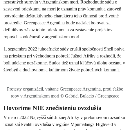
nerastných surovín v Argentínskom mori. Rozhodnutie súdu o
zastavení prieskumu na mori je uznaním práv komunít a zároveň
potvrdením deštruktívneho charakteru tejto činnosti pre životné
prostredie. Greenpeace Argentína bude naďalej bojovať za
definitívny zákaz tohto prieskumu a za zastavenie projektov
ropných spoločností v argentínskom mori.
1. septembra 2022 juhoafrické súdy zrušili spoločnosti Shell práva
na prieskum pri východnom pobreží Južnej Afriky a rozhodli, že
boli udelené nezákonne. Sudca tiež uznal kľúčovú úlohu oceánu v
živobytí a duchovnom a kultúrnom živote pobrežných komunít.
Protesty organizácií, vrátane Greenpeace Argentína, proti ťažbe
ropy v Argentínskom mori © Gabriel Bulacio / Greenpeace
Hovoríme NIE znečisteniu ovzdušia
V marci 2022 Najvyšší súd Južnej Afriky v prelomovom rozsudku
uznal zlú kvalitu ovzdušia v regióne Mpumalanga Highveld v