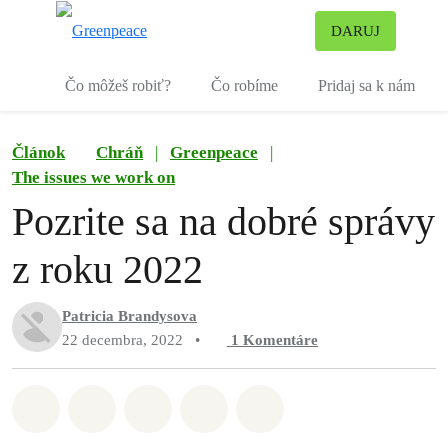
Pr
DARUJ
Ponuka
Čo môžeš robiť?
Čo robíme
Pridaj sa k nám
Článok
Chráň
|
Greenpeace
|
The issues we work on
Pozrite sa na dobré správy
z roku 2022
Patricia Brandysova
22 decembra, 2022
•
1
Komentáre
Zdieľať na Whatsapp
Zdieľať na Facebook
Zdieľať na Twitter
Zdieľať prostredníctvom Em
Share on Bluesky