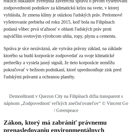
rokoch odkladov zverejnila záverečnú správu o prvom vyšetrovaní
zodpovednosti podnikov za klimatickú krízu na svete, v ktorej
vyhlásila, že zmena klímy je otázkou ľudských práv. Prelomové
vyšetrovanie prebieha od roku 2015, keď bola na Filipínach
podaná vôbec prvá sťažnosť v oblasti ľudských práv proti
najväčším svetovým výrobcom uhlia, ropy, plynu a cementu.
Správa je síce nezáväzná, ale vytvára právny základ, na základe
ktorého sa budú korporácie zodpovedať za svoje klimatické
prehrešky a vysiela jasný signál, že tieto korporácie nemôžu
pokračovať v bežnom podnikaní, ktoré uprednostňuje zisk pred
ľudskými právami a ochranou planéty.
Demonštranti v Quezon City na Filipínach držia transparent s
nápisom „Zodpovednosť veľkých znečisťovateľov“ © Vincent Go
/ Greenpeace
Zákon, ktorý má zabrániť právnemu
prenasledovaniu environmentálnych