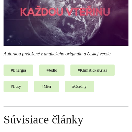
Autorkou preložené z anglického originálu a českej verzie.
#
Energia
#
Jedlo
#
KlimatickáKríza
#
Lesy
#
Mier
#
Oceány
Súvisiace články