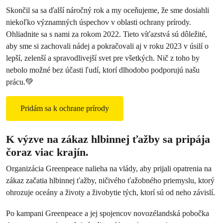
Skončil sa sa ďalší náročný rok a my oceňujeme, že sme dosiahli
niekoľko významných úspechov v oblasti ochrany prírody.
Ohliadnite sa s nami za rokom 2022. Tieto víťazstvá sú dôležité,
aby sme si zachovali nádej a pokračovali aj v roku 2023 v úsilí o
lepší, zelenší a spravodlivejší svet pre všetkých. Nič z toho by
nebolo možné bez účasti ľudí, ktorí dlhodobo podporujú našu
prácu.💚
Pridám sa k ochrane prírody
K výzve na zákaz hlbinnej ťažby sa pripája
čoraz viac krajín.
Organizácia Greenpeace nalieha na vlády, aby prijali opatrenia na
zákaz začatia hlbinnej ťažby, ničivého ťažobného priemyslu, ktorý
ohrozuje oceány a životy a živobytie tých, ktorí sú od neho závislí.
Po kampani Greenpeace a jej spojencov novozélandská pobočka