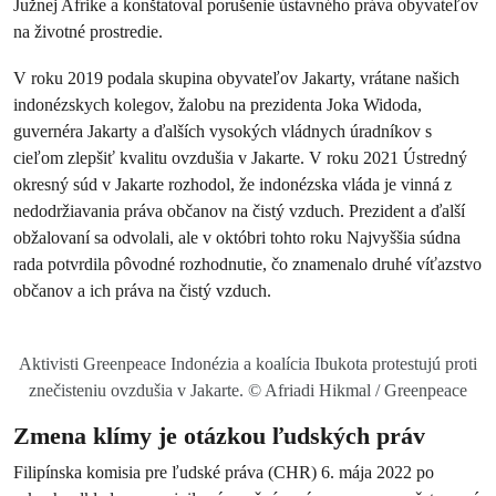
Južnej Afrike a konštatoval porušenie ústavného práva obyvateľov
na životné prostredie.
V roku 2019 podala skupina obyvateľov Jakarty, vrátane našich
indonézskych kolegov, žalobu na prezidenta Joka Widoda,
guvernéra Jakarty a ďalších vysokých vládnych úradníkov s
cieľom zlepšiť kvalitu ovzdušia v Jakarte. V roku 2021 Ústredný
okresný súd v Jakarte rozhodol, že indonézska vláda je vinná z
nedodržiavania práva občanov na čistý vzduch. Prezident a ďalší
obžalovaní sa odvolali, ale v októbri tohto roku Najvyššia súdna
rada potvrdila pôvodné rozhodnutie, čo znamenalo druhé víťazstvo
občanov a ich práva na čistý vzduch.
Aktivisti Greenpeace Indonézia a koalícia Ibukota protestujú proti
znečisteniu ovzdušia v Jakarte. © Afriadi Hikmal / Greenpeace
Zmena klímy je otázkou ľudských práv
Filipínska komisia pre ľudské práva (CHR) 6. mája 2022 po