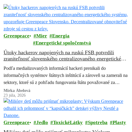
Greenpeace
Mier
Energia
Energetické spoločenstvá
Útoky hackerov napojených na ruskú FSB potvrdili
zraniteľnosť slovenského centralizovaného energetického
systému, upozorňuje Greenpeace Slovensko.
Podľa medializovaných informácií hackeri prenikali do
Decentralizované obnoviteľné zdroje sú cestou z krízy.
informačných systémov štátnych inštitúcií a zároveň sa zamerali na
sektory, ktoré sú z pohľadu fungovania štátu považované za
kritické. Išlo najmä o energetiku, obranný…
Mirka Ábelová
23 júla, 2026
Greenpeace
Jedlo
ToxickéLátky
Spotreba
Plasty
Milióny detí môžu prijímať mikroplasty: Výskum