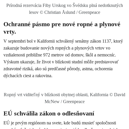
Prírodná rezervácia Fiby Urskog vo Švédsku plná nedotknutých
lesov © Christian Åslund / Greenpeace
Ochranné pásmo pre nové ropné a plynové
vrty.
V septembri bol v Kalifornii schválený senátny zákon 1137, ktorý
zakazuje budovanie nových ropných a plynových vrtov vo
vzdialenosti približne 972 metrov od domov, škôl a nemocníc.
Výskum ukazuje, že život v blízkosti studní môže predstavovať
zdravotné riziká, ako sú predčasné pôrody, astma, ochorenia
dýchacích ciest a rakovina.
Ropný vrt viditeľný v blízkosti obytnej oblasti, Kalifornia © David
McNew / Greenpeace
EÚ schválila zákon o odlesňovaní
EÚ je prvým regiónom na svete, kde budú musieť spoločnosti