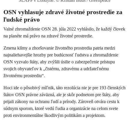
SLAPP v Londýne. © Kristian Buus / Greenpeace
OSN vyhlasuje zdravé životné prostredie za
ľudské právo
Valné zhromaždenie OSN 28. júla 2022 vyhlásilo, že každý človek
na planéte má právo na zdravé životné prostredie.
Zmena klímy a zhoršovanie životného prostredia patria medzi
najnaliehavejšie hrozby pre budúcnosť ľudstva a zhromaždenie
OSN vyzvalo štáty, aby zvýšili úsilie o zabezpečenie prístupu
svojich obyvateľov k „čistému, zdravému a udržateľnému
životnému prostrediu“.
Hoci ide o pôsobivý míľnik, táto rezolúcia nie je pre 193 členských
štátov OSN právne záväzná, ale je skôr podnetom pre štáty, aby
prijali zákony na ochranu ľudí a prírody. Zároveň otvára cestu k
súdnym sporom, ktoré vedú ľudia a organizácie na celom svete
proti environmentálne škodlivým politikám a projektom.