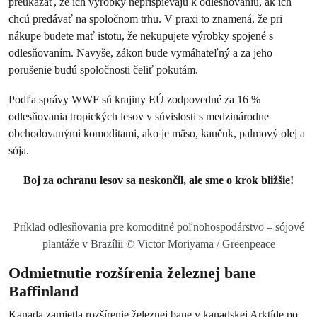
preukázať, že ich výrobky neprispievajú k odlesňovaniu, ak ich
chcú predávať na spoločnom trhu. V praxi to znamená, že pri
nákupe budete mať istotu, že nekupujete výrobky spojené s
odlesňovaním. Navyše, zákon bude vymáhateľný a za jeho
porušenie budú spoločnosti čeliť pokutám.
Podľa správy WWF sú krajiny EÚ zodpovedné za 16 %
odlesňovania tropických lesov v súvislosti s medzinárodne
obchodovanými komoditami, ako je mäso, kaučuk, palmový olej a
sója.
Boj za ochranu lesov sa neskončil, ale sme o krok bližšie!
Príklad odlesňovania pre komoditné poľnohospodárstvo – sójové
plantáže v Brazílii © Victor Moriyama / Greenpeace
Odmietnutie rozšírenia železnej bane
Baffinland
Kanada zamietla rozšírenie železnej bane v kanadskej Arktíde po