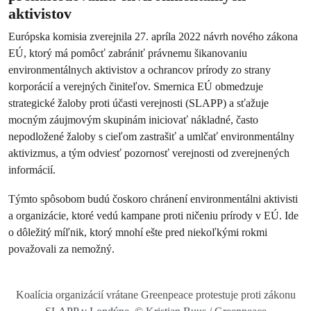
aktivistov
Európska komisia zverejnila 27. apríla 2022 návrh nového zákona
EÚ, ktorý má pomôcť zabrániť právnemu šikanovaniu
environmentálnych aktivistov a ochrancov prírody zo strany
korporácií a verejných činiteľov. Smernica EÚ obmedzuje
strategické žaloby proti účasti verejnosti (SLAPP) a sťažuje
mocným záujmovým skupinám iniciovať nákladné, často
nepodložené žaloby s cieľom zastrašiť a umlčať environmentálny
aktivizmus, a tým odviesť pozornosť verejnosti od zverejnených
informácií.
Týmto spôsobom budú čoskoro chránení environmentálni aktivisti
a organizácie, ktoré vedú kampane proti ničeniu prírody v EÚ. Ide
o dôležitý míľnik, ktorý mnohí ešte pred niekoľkými rokmi
považovali za nemožný.
Koalícia organizácií vrátane Greenpeace protestuje proti zákonu