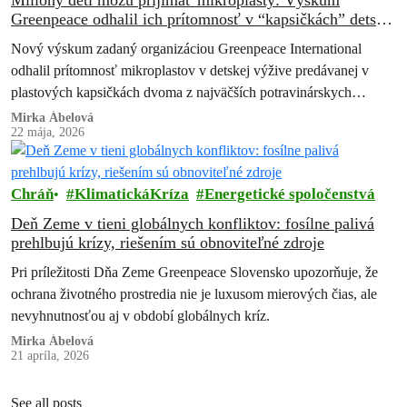
Greenpeace odhalil ich prítomnosť v “kapsičkách” detskej
výživy Nestlé a Danone.
Nový výskum zadaný organizáciou Greenpeace International
odhalil prítomnosť mikroplastov v detskej výžive predávanej v
plastových kapsičkách dvoma z najväčších potravinárskych
spoločností na svete – Nestlé a Danone. Zistenia vyvolávajú
Mirka Ábelová
22 mája, 2026
vážne…
Chráň
KlimatickáKríza
Energetické spoločenstvá
Deň Zeme v tieni globálnych konfliktov: fosílne palivá
prehlbujú krízy, riešením sú obnoviteľné zdroje
Pri príležitosti Dňa Zeme Greenpeace Slovensko upozorňuje, že
ochrana životného prostredia nie je luxusom mierových čias, ale
nevyhnutnosťou aj v období globálnych kríz.
Mirka Ábelová
21 apríla, 2026
See all posts