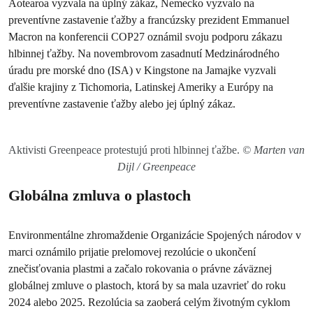
Aotearoa vyzvala na úplný zákaz, Nemecko vyzvalo na
preventívne zastavenie ťažby a francúzsky prezident Emmanuel
Macron na konferencii COP27 oznámil svoju podporu zákazu
hlbinnej ťažby. Na novembrovom zasadnutí Medzinárodného
úradu pre morské dno (ISA) v Kingstone na Jamajke vyzvali
ďalšie krajiny z Tichomoria, Latinskej Ameriky a Európy na
preventívne zastavenie ťažby alebo jej úplný zákaz.
Aktivisti Greenpeace protestujú proti hlbinnej ťažbe.
© Marten van
Dijl / Greenpeace
Globálna zmluva o plastoch
Environmentálne zhromaždenie Organizácie Spojených národov v
marci oznámilo prijatie prelomovej rezolúcie o ukončení
znečisťovania plastmi a začalo rokovania o právne záväznej
globálnej zmluve o plastoch, ktorá by sa mala uzavrieť do roku
2024 alebo 2025. Rezolúcia sa zaoberá celým životným cyklom