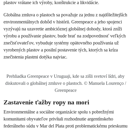
plastov vrátane ich výroby, konštrukcie a likvidácie.
Globálna zmluva o plastoch sa považuje za jednu z najdôležitejších
environmentálnych dohôd v histórii. Greenpeace a jeho spojenci
vyzývajú na uzavretie ambicióznej globálnej dohody, ktorá zníži
výrobu a používanie plastov, bude brať na zodpovednosť veľkých
znečisťovateľov, vybuduje systémy opätovného používania už
vyrobených plastov a posilní postavenie tých, ktorých sa kríza
znečistenia plastmi dotýka najviac.
Prehliadka Greenpeace v Uruguaji, kde sa zišli svetoví lídri, aby
diskutovali o globálnej zmluve o plastoch. © Manuela Lourenço /
Greenpeace
Zastavenie ťažby ropy na mori
Environmentálne a sociálne organizácie spolu s pobrežnými
komunitami obyvateľov privítali rozhodnutie argentínskeho
federálneho súdu v Mar del Plata proti problematickému prieskumu