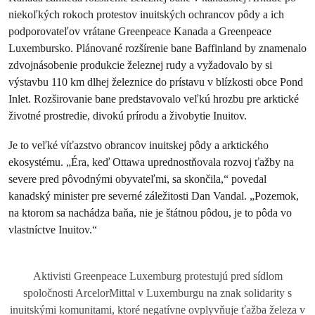
niekoľkých rokoch protestov inuitských ochrancov pôdy a ich
podporovateľov vrátane Greenpeace Kanada a Greenpeace
Luxembursko. Plánované rozšírenie bane Baffinland by znamenalo
zdvojnásobenie produkcie železnej rudy a vyžadovalo by si
výstavbu 110 km dlhej železnice do prístavu v blízkosti obce Pond
Inlet. Rozširovanie bane predstavovalo veľkú hrozbu pre arktické
životné prostredie, divokú prírodu a živobytie Inuitov.
Je to veľké víťazstvo obrancov inuitskej pôdy a arktického
ekosystému. „Éra, keď Ottawa uprednostňovala rozvoj ťažby na
severe pred pôvodnými obyvateľmi, sa skončila,“ povedal
kanadský minister pre severné záležitosti Dan Vandal. „Pozemok,
na ktorom sa nachádza baňa, nie je štátnou pôdou, je to pôda vo
vlastníctve Inuitov.“
Aktivisti Greenpeace Luxemburg protestujú pred sídlom
spoločnosti ArcelorMittal v Luxemburgu na znak solidarity s
inuitskými komunitami, ktoré negatívne ovplyvňuje ťažba železa v