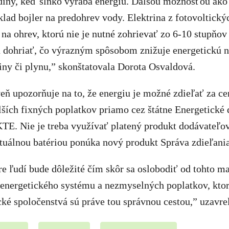
odiny, keď slnko vyrába energiu. Ďalšou možnosťou ako
íklad bojler na predohrev vody. Elektrina z fotovoltick
na ohrev, ktorú nie je nutné zohrievať zo 6-10 stupňov
en dohriať, čo výrazným spôsobom znižuje energetickú 
riny či plynu,” skonštatovala Dorota Osvaldová.
ň upozorňuje na to, že energiu je možné zdieľať za ce
ších fixných poplatkov priamo cez štátne Energetické
TE. Nie je treba využívať platený produkt dodávateľov
tuálnou batériou ponúka nový produkt Správa zdieľania
re ľudí bude dôležité čím skôr sa oslobodiť od tohto 
 energetického systému a nezmyselných poplatkov, ktor
cké spoločenstvá sú práve tou správnou cestou,” uzavre