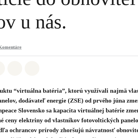
ov u nás.
Komentáre
Whatsapp
ť na Facebook
Zdieľať na Twitter
Zdieľať prostredníctvom Email
Share on Bluesky
tu “virtuálna batéria”, ktorú využívali najmä vlas
anelov, dodávateľ energie (ZSE) od prvého júna zme
peace Slovensko sa kapacita virtuálnej batérie zme
é ceny elektriny od vlastníkov fotovoltických panelov
dľa ochrancov prírody zhoršujú návratnosť obnovit