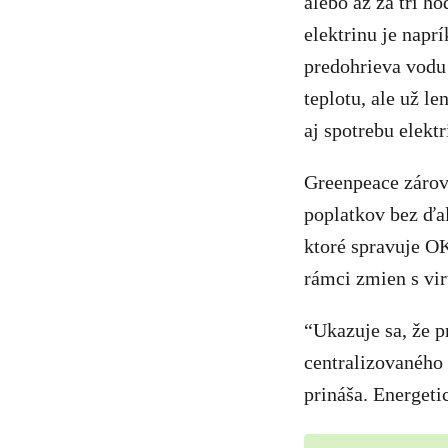
alebo až za tri h
elektrinu je napr
predohrieva vodu 
teplotu, ale už l
aj spotrebu elekt
Greenpeace zárove
poplatkov bez ďal
ktoré spravuje OK
rámci zmien s vir
“Ukazuje sa, že p
centralizovaného
prináša. Energeti