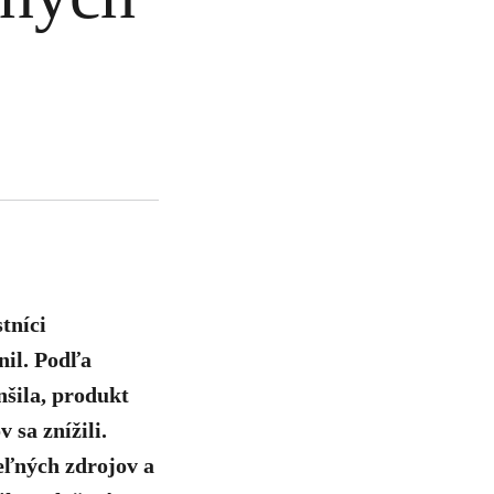
tníci
nil. Podľa
nšila, produkt
 sa znížili.
eľných zdrojov a