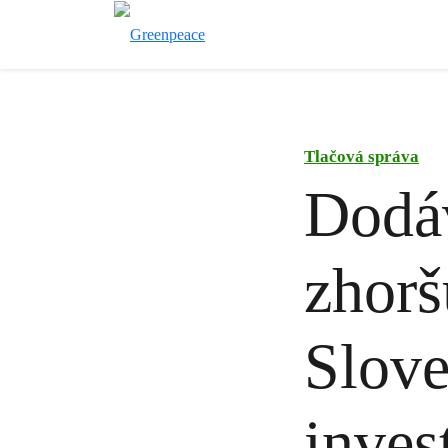
Tlačová správa
Dodáv
zhorš
Slove
inves