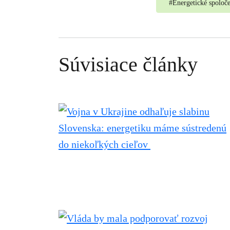
#
Energetické spoloč
Súvisiace články