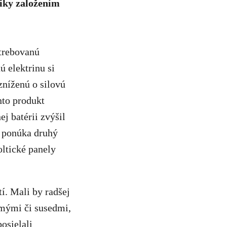
tiky založením
otrebovanú
ú elektrinu si
zníženú o silovú
nto produkt
j batérii zvýšil
á, ponúka druhý
oltické panely
tí. Mali by radšej
ámými či susedmi,
osielali