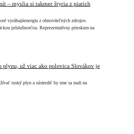
 – myslia si takmer štyria z piatich
oré vyrábajúenergiu z obnoviteľných zdrojov.
tickou príslušnosťou. Reprezentatívny prieskum na
plynu, už viac ako polovica Slovákov je
žívať ruský plyn a sústrediť by sme sa mali na