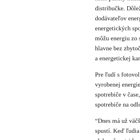
distribučke. Dôl
dodávateľov energ
energetických spo
môžu energiu zo s
hlavne bez zbyto
a energetickej k
Pre ľudí s fotovo
vyrobenej energi
spotrebiče v čase
spotrebiče na odl
“Dnes má už väčši
spustí. Keď ľudia