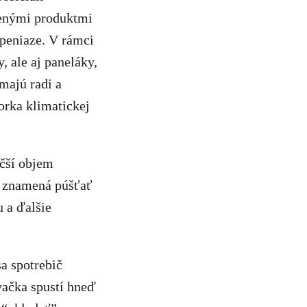
ženými produktmi
 peniaze. V rámci
, ale aj paneláky,
majú radi a
orka klimatickej
äčší objem
o znamená púšťať
u a ďalšie
a spotrebič
vačka spustí hneď