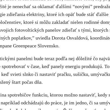
ežité je nenechať sa oklamať ďalšími “novými” predra
ie zdieľania elektriny, ktoré ich opäť bude stáť ďalšie
ločenstiev, ktoré si môžu zakladať nielen rodinné domy
vojich fotovoltických panelov zdieľať s tými, ktorých 
čných poplatkov,” uviedla Dorota Osvaldová, koordinát
ampane Greenpeace Slovensko.
ltickými panelmi bude teraz podľa nej dôležité čo najv
e spotrebovať v čase, keď panely energiu produkujú. T
, keď svieti slnko či nastaviť pračku, sušičku, umývačk
ožený štart počas dňa.
na spotrebičov funkciu, ktorou možno nastaviť, kedy s
 napríklad odchádzajú do práce, je im jedno, či sa umý