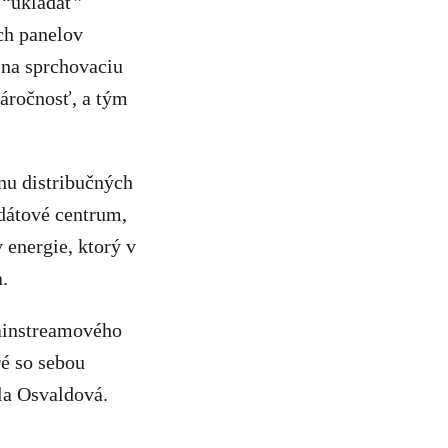
 “ukladať”
ých panelov
 na sprchovaciu
náročnosť, a tým
nu distribučných
 dátové centrum,
 energie, ktorý v
.
mainstreamového
é so sebou
la Osvaldová.