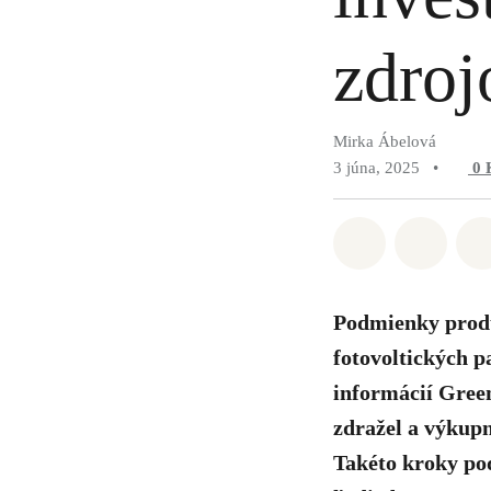
zdroj
Mirka Ábelová
3 júna, 2025
•
0
Zdieľať na 
Zdieľa
Podmienky produk
fotovoltických p
informácií Green
zdražel a výkupn
Takéto kroky po