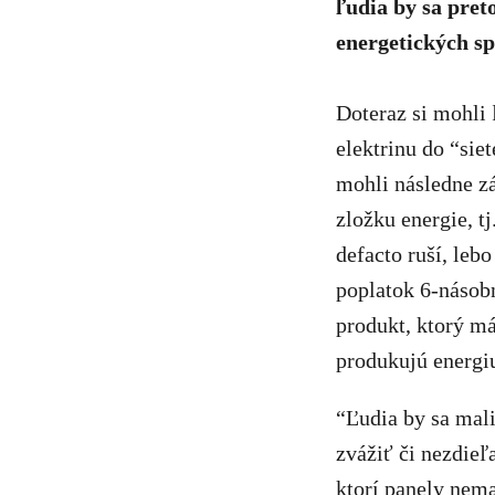
ľudia by sa pret
energetických s
Doteraz si mohli 
elektrinu do “sie
mohli následne zá
zložku energie, t
defacto ruší, leb
poplatok 6-násobn
produkt, ktorý má
produkujú energi
“Ľudia by sa mali
zvážiť či nezdie
ktorí panely nema