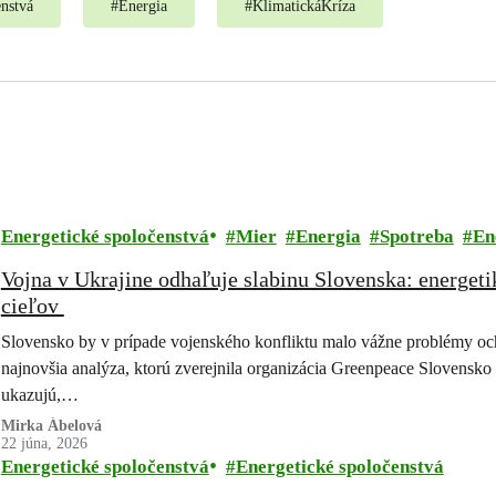
enstvá
#
Energia
#
KlimatickáKríza
Energetické spoločenstvá
Mier
Energia
Spotreba
En
Vojna v Ukrajine odhaľuje slabinu Slovenska: energe
cieľov
Slovensko by v prípade vojenského konfliktu malo vážne problémy och
najnovšia analýza, ktorú zverejnila organizácia Greenpeace Slovensko 
ukazujú,…
Mirka Ábelová
22 júna, 2026
Energetické spoločenstvá
Energetické spoločenstvá