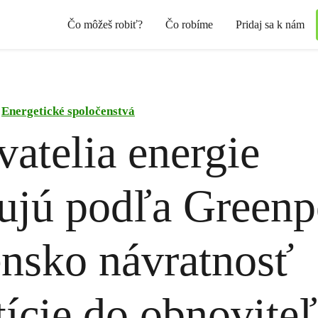
Čo môžeš robiť?
Čo robíme
Pridaj sa k nám
Energetické spoločenstvá
atelia energie
ujú podľa Greenp
nsko návratnosť
tície do obnovite