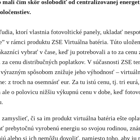
o mali čím skôr oslobodiť od centralizovanej energe
poločenstiev.
ľudia, ktorí vlastnia fotovoltické panely, ukladať nesp
te” v rámci produktu ZSE Virtuálna batéria. Túto uložen
kazníci vybrať v čase, keď ju potrebovali a to za cenu 
j. za cenu distribučných poplatkov. V súčasnosti ZSE te
o výrazným spôsobom znižuje jeho výhodnosť – virtuálne
e: z troch na osemnásť eur. Za tu istú cenu, tj. tri eur
 ale o polovicu nižšiu výkupnú cenu v dobe, keď fotov
u.
 zamyslieť, či sa im produkt virtuálna batéria ešte opla
ľať prebytočnú vyrobenú energiu so svojou rodinou, zn
jú alebo si ich nemôžu dovoliť, namiesto toho, aby ju p