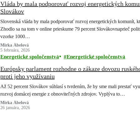
Vláda by mala podporovať rozvoj energetických komunít
Slovákov
Slovenská vláda by mala podporovať rozvoj energetických komunít, kt
Zhodlo sa na tom v online prieskume 79 percent Slovákovnaprieč poli
vzorke 1000…
Mirka Ábelová
5 februára, 2026
Energetické spoločenstvá
Energetické spoločenstvá
Európsky parlament rozhodne o zákaze dovozu ruského 
proti jeho využívaniu
Až 52 percent Slovákov súhlasí s tvrdením, že by sme mali prestať vyu
rozvoj domácej energie z obnoviteľných zdrojov. Vyplýva to…
Mirka Ábelová
26 januára, 2026