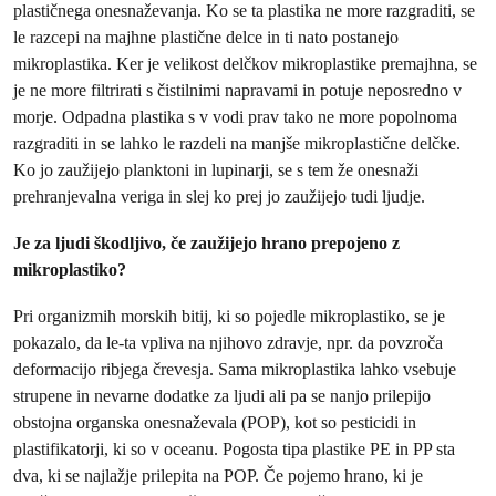
plastičnega onesnaževanja. Ko se ta plastika ne more razgraditi, se
le razcepi na majhne plastične delce in ti nato postanejo
mikroplastika. Ker je velikost delčkov mikroplastike premajhna, se
je ne more filtrirati s čistilnimi napravami in potuje neposredno v
morje. Odpadna plastika s v vodi prav tako ne more popolnoma
razgraditi in se lahko le razdeli na manjše mikroplastične delčke.
Ko jo zaužijejo planktoni in lupinarji, se s tem že onesnaži
prehranjevalna veriga in slej ko prej jo zaužijejo tudi ljudje.
Je za ljudi škodljivo, če zaužijejo hrano prepojeno z
mikroplastiko?
Pri organizmih morskih bitij, ki so pojedle mikroplastiko, se je
pokazalo, da le-ta vpliva na njihovo zdravje, npr. da povzroča
deformacijo ribjega črevesja. Sama mikroplastika lahko vsebuje
strupene in nevarne dodatke za ljudi ali pa se nanjo prilepijo
obstojna organska onesnaževala (POP), kot so pesticidi in
plastifikatorji, ki so v oceanu. Pogosta tipa plastike PE in PP sta
dva, ki se najlažje prilepita na POP. Če pojemo hrano, ki je