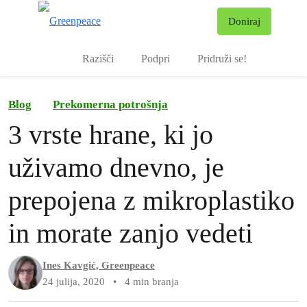
Pr
Doniraj
Meni
Razišči
Podpri
Pridruži se!
Blog
Prekomerna potrošnja
3 vrste hrane, ki jo
uživamo dnevno, je
prepojena z mikroplastiko
in morate zanjo vedeti
Ines Kavgić, Greenpeace
24 julija, 2020
•
4 min branja