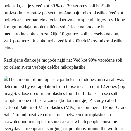
pokazala, da je v več kot 39 % od 39 vzorcev soli iz 21-ih
proizvodnih obratov po svetu možno najti mikroplastiko. Več kot
polovica supermarketov, veleblagovnic in spletnih trgovin v Hong
Kongu prodaja problematično sol. Glede na podatke iz
mednarodne ankete o zaužitju 10 gramov soli na osebo na dan,
vsak posameznik lahko užije več kot 2000 delčkov mikroplastike
letno.
Razširjene članke je mogoče najti na:
Več kot 90% vzorčene soli
po celem svetu vsebuje delčke mikroplastike