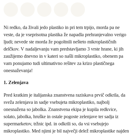
Deli na Whatsapp
Deli na Facebook
Deli na Twitter
Deli preko Email
Share on Bluesky
Ni redko, da živali jedo plastiko in pri tem trpijo, morda pa ne
veste, da je vseprisotna plastika že napadla prehranjevalno verigo
ljudi; nevede ste morda že pogoltnili nešteto mikroplastičnih
delčkov. V nadaljevanju vam predstavljamo 3 vrste hrane, ki jih
zaužijemo dnevno in v kateri so našli mikroplastiko, obenem pa
vam ponujamo tudi ultimativno rešitev za krizo plastičnega
onesnaževanja!
1. Zelenjava
Pred kratkim je italijanska znanstvena raziskava prvič odkrila, da
sveža zelenjava in sadje vsebujeta mikroplastiko, najbolj
onesnažena so jabolka. Znanstvena ekipa je kupila redkvice,
solato, jabolka, hruške in ostale pogoste zelenjave ter sadja iz
supermarketov, tržnic ipd. in odkrili so, da vsi vsebujejo
mikroplastiko. Med njimi je bil največji delež mikroplastike najden