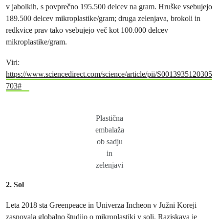
v jabolkih, s povprečno 195.500 delcev na gram. Hruške vsebujejo
189.500 delcev mikroplastike/gram; druga zelenjava, brokoli in
redkvice prav tako vsebujejo več kot 100.000 delcev
mikroplastike/gram.
Viri:
https://www.sciencedirect.com/science/article/pii/S0013935120305
703#
Plastična
embalaža
ob sadju
in
zelenjavi
2. Sol
Leta 2018 sta Greenpeace in Univerza Incheon v Južni Koreji
zasnovala globalno študijo o mikroplastiki v soli. Raziskava je