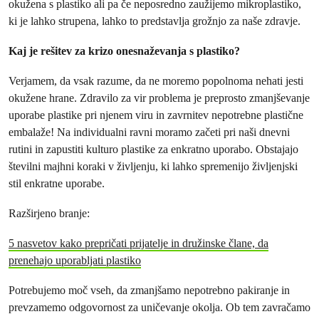
okužena s plastiko ali pa če neposredno zaužijemo mikroplastiko,
ki je lahko strupena, lahko to predstavlja grožnjo za naše zdravje.
Kaj je rešitev za krizo onesnaževanja s plastiko?
Verjamem, da vsak razume, da ne moremo popolnoma nehati jesti
okužene hrane. Zdravilo za vir problema je preprosto zmanjševanje
uporabe plastike pri njenem viru in zavrnitev nepotrebne plastične
embalaže! Na individualni ravni moramo začeti pri naši dnevni
rutini in zapustiti kulturo plastike za enkratno uporabo. Obstajajo
številni majhni koraki v življenju, ki lahko spremenijo življenjski
stil enkratne uporabe.
Razširjeno branje:
5 nasvetov kako prepričati prijatelje in družinske člane, da
prenehajo uporabljati plastiko
Potrebujemo moč vseh, da zmanjšamo nepotrebno pakiranje in
prevzamemo odgovornost za uničevanje okolja. Ob tem zavračamo