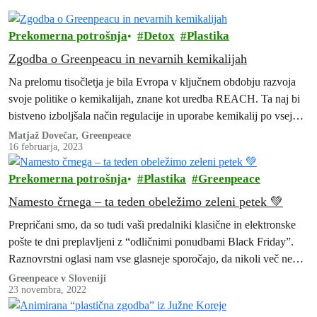
Prekomerna potrošnja
Detox
Plastika
Zgodba o Greenpeacu in nevarnih kemikalijah
Na prelomu tisočletja je bila Evropa v ključnem obdobju razvoja
svoje politike o kemikalijah, znane kot uredba REACH. Ta naj bi
bistveno izboljšala način regulacije in uporabe kemikalij po vsej…
Matjaž Dovečar, Greenpeace
16 februarja, 2023
Prekomerna potrošnja
Plastika
Greenpeace
Namesto črnega – ta teden obeležimo zeleni petek 💚
Prepričani smo, da so tudi vaši predalniki klasične in elektronske
pošte te dni preplavljeni z “odličnimi ponudbami Black Friday”.
Raznovrstni oglasi nam vse glasneje sporočajo, da nikoli več ne
bo…
Greenpeace v Sloveniji
23 novembra, 2022