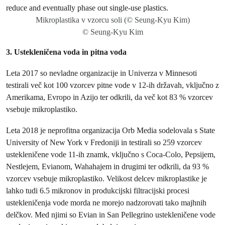
Mikroplastika v vzorcu soli (© Seung-Kyu Kim)
© Seung-Kyu Kim
3. Ustekleničena voda in pitna voda
Leta 2017 so nevladne organizacije in Univerza v Minnesoti
testirali več kot 100 vzorcev pitne vode v 12-ih državah, vključno z
Amerikama, Evropo in Azijo ter odkrili, da več kot 83 % vzorcev
vsebuje mikroplastiko.
Leta 2018 je neprofitna organizacija Orb Media sodelovala s State
University of New York v Fredoniji in testirali so 259 vzorcev
ustekleničene vode 11-ih znamk, vključno s Coca-Colo, Pepsijem,
Nestlejem, Evianom, Wahahajem in drugimi ter odkrili, da 93 %
vzorcev vsebuje mikroplastiko. Velikost delcev mikroplastike je
lahko tudi 6.5 mikronov in produkcijski filtracijski procesi
ustekleničenja vode morda ne morejo nadzorovati tako majhnih
delčkov. Med njimi so Evian in San Pellegrino ustekleničene vode