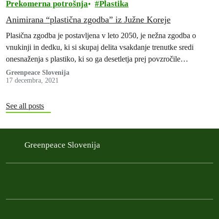
Prekomerna potrošnja
Plastika
Animirana “plastična zgodba” iz Južne Koreje
Plasična zgodba je postavljena v leto 2050, je nežna zgodba o
vnukinji in dedku, ki si skupaj delita vsakdanje trenutke sredi
onesnaženja s plastiko, ki so ga desetletja prej povzročile
korporacije.
Greenpeace Slovenija
17 decembra, 2021
See all posts
Greenpeace Slovenija