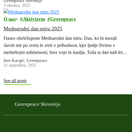
Greenpeace Slovenija
3 oktobra, 2025
O nas
Aktivizem
Greenpeace
Mednarodni dan miru 2025
Danes obeležujemo Mednarodni dan miru. Dan, ko bi morali
slaviti mir po svetu in zreti v prihodnost, kjer ljudje živimo v
medsebojni solidarnosti, brez vojn in nasilja. Toda ta dan tudi letos
prihaja v času, ko je mir daleč od resničnosti.
Ines Kavgić, Greenpeace
21 septembra, 2025
See all posts
Greenpeace Slovenija