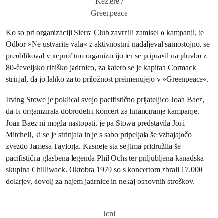
Keziere /
Greenpeace
Ko so pri organizaciji Sierra Club zavrnili zamisel o kampanji, je
Odbor »Ne ustvarite vala« z aktivnostmi nadaljeval samostojno, se
preoblikoval v neprofitno organizacijo ter se pripravil na plovbo z
80‑čeveljsko ribiško jadrnico, za katero se je kapitan Cormack
strinjal, da jo lahko za to priložnost preimenujejo v »Greenpeace«.
Irving Stowe je poklical svojo pacifistično prijateljico Joan Baez,
da bi organizirala dobrodelni koncert za financiranje kampanje.
Joan Baez ni mogla nastopati, je pa Stowa predstavila Joni
Mitchell, ki se je strinjala in je s sabo pripeljala še vzhajajočo
zvezdo Jamesa Taylorja. Kasneje sta se jima pridružila še
pacifistična glasbena legenda Phil Ochs ter priljubljena kanadska
skupina Chilliwack. Oktobra 1970 so s koncertom zbrali 17.000
dolarjev, dovolj za najem jadrnice in nekaj osnovnih stroškov.
Joni