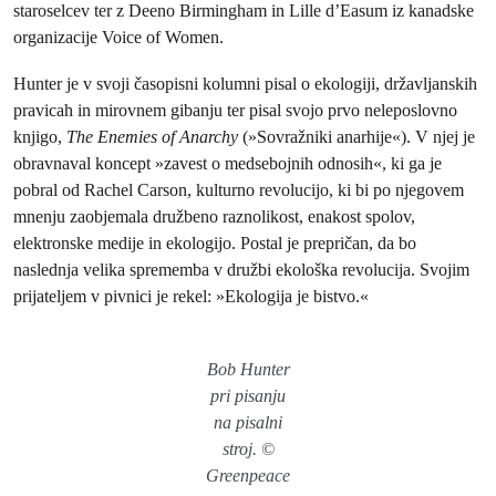
staroselcev ter z Deeno Birmingham in Lille d’Easum iz kanadske
organizacije Voice of Women.
Hunter je v svoji časopisni kolumni pisal o ekologiji, državljanskih
pravicah in mirovnem gibanju ter pisal svojo prvo neleposlovno
knjigo,
The Enemies of Anarchy
(»Sovražniki anarhije«). V njej je
obravnaval koncept »zavest o medsebojnih odnosih«, ki ga je
pobral od Rachel Carson, kulturno revolucijo, ki bi po njegovem
mnenju zaobjemala družbeno raznolikost, enakost spolov,
elektronske medije in ekologijo. Postal je prepričan, da bo
naslednja velika sprememba v družbi ekološka revolucija. Svojim
prijateljem v pivnici je rekel: »Ekologija je bistvo.«
Bob Hunter
pri pisanju
na pisalni
stroj. ©
Greenpeace