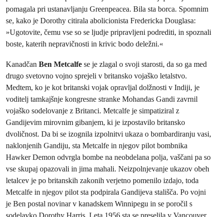
pomagala pri ustanavljanju Greenpeacea. Bila sta borca. Spomnim
se, kako je Dorothy citirala abolicionista Fredericka Douglasa:
»Ugotovite, čemu vse so se ljudje pripravljeni podrediti, in spoznali
boste, katerih nepravičnosti in krivic bodo deležni.«
Kanadčan
Ben Metcalfe
se je zlagal o svoji starosti, da so ga med
drugo svetovno vojno sprejeli v britansko vojaško letalstvo.
Medtem, ko je kot britanski vojak opravljal dolžnosti v Indiji, je
voditelj tamkajšnje kongresne stranke Mohandas Gandi zavrnil
vojaško sodelovanje z Britanci. Metcalfe je simpatiziral z
Gandijevim mirovnim gibanjem, ki je izpostavilo britansko
dvoličnost. Da bi se izognila izpolnitvi ukaza o bombardiranju vasi,
naklonjenih Gandiju, sta Metcalfe in njegov pilot bombnika
Hawker Demon odvrgla bombe na neobdelana polja, vaščani pa so
vse skupaj opazovali in jima mahali. Neizpolnjevanje ukazov obeh
letalcev je po britanskih zakonih verjetno pomenilo izdajo, toda
Metcalfe in njegov pilot sta podpirala Gandijeva stališča. Po vojni
je Ben postal novinar v kanadskem Winnipegu in se poročil s
sodelavko Dorothy Harris. Leta 1956 sta se preselila v Vancouver