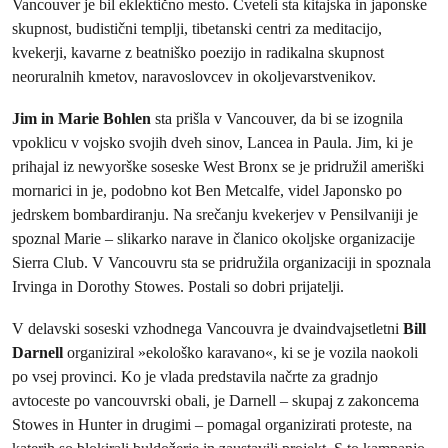
Vancouver je bil eklektično mesto. Cveteli sta kitajska in japonske
skupnost, budistični templji, tibetanski centri za meditacijo,
kvekerji, kavarne z beatniško poezijo in radikalna skupnost
neoruralnih kmetov, naravoslovcev in okoljevarstvenikov.
Jim in Marie Bohlen
sta prišla v Vancouver, da bi se izognila
vpoklicu v vojsko svojih dveh sinov, Lancea in Paula. Jim, ki je
prihajal iz newyorške soseske West Bronx se je pridružil ameriški
mornarici in je, podobno kot Ben Metcalfe, videl Japonsko po
jedrskem bombardiranju. Na srečanju kvekerjev v Pensilvaniji je
spoznal Marie – slikarko narave in članico okoljske organizacije
Sierra Club. V Vancouvru sta se pridružila organizaciji in spoznala
Irvinga in Dorothy Stowes. Postali so dobri prijatelji.
V delavski soseski vzhodnega Vancouvra je dvaindvajsetletni
Bill
Darnell
organiziral »ekološko karavano«, ki se je vozila naokoli
po vsej provinci. Ko je vlada predstavila načrte za gradnjo
avtoceste po vancouvrski obali, je Darnell – skupaj z zakoncema
Stowes in Hunter in drugimi – pomagal organizirati proteste, na