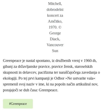
Mitchell,
dobrodelni
koncert za
Amčitko,
1970. ©
George
Diack,
Vancouver
Sun
Greenpeace je nastal spontano, iz družbenih vrenj v 1960‑ih,
gibanj za državljanske pravice, pravice žensk, staroselskih
skupnosti in delavcev, pacifizma ter naraščajočega zavedanja o
ekologiji. Po tej prvi kampanji je Odbor »Ne ustvarite vala«
spremenil svoj naziv v ime, ki na popoln način artikuliral nov,
porajajoči se duh časa: Greenpeace.
#
Greenpeace