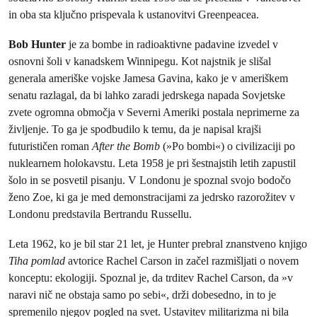
in oba sta ključno prispevala k ustanovitvi Greenpeacea.
Bob Hunter
je za bombe in radioaktivne padavine izvedel v
osnovni šoli v kanadskem Winnipegu. Kot najstnik je slišal
generala ameriške vojske Jamesa Gavina, kako je v ameriškem
senatu razlagal, da bi lahko zaradi jedrskega napada Sovjetske
zvete ogromna območja v Severni Ameriki postala neprimerne za
življenje. To ga je spodbudilo k temu, da je napisal krajši
futurističen roman
After the Bomb
(»Po bombi«) o civilizaciji po
nuklearnem holokavstu. Leta 1958 je pri šestnajstih letih zapustil
šolo in se posvetil pisanju. V Londonu je spoznal svojo bodočo
ženo Zoe, ki ga je med demonstracijami za jedrsko razorožitev v
Londonu predstavila Bertrandu Russellu.
Leta 1962, ko je bil star 21 let, je Hunter prebral znanstveno knjigo
Tiha pomlad
avtorice Rachel Carson in začel razmišljati o novem
konceptu: ekologiji. Spoznal je, da trditev Rachel Carson, da »v
naravi nič ne obstaja samo po sebi«, drži dobesedno, in to je
spremenilo njegov pogled na svet. Ustavitev militarizma ni bila