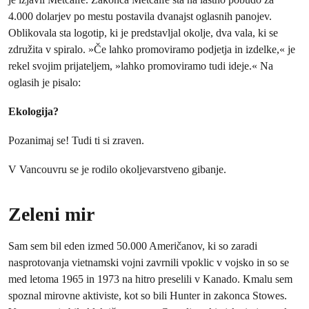
4.000 dolarjev po mestu postavila dvanajst oglasnih panojev.
Oblikovala sta logotip, ki je predstavljal okolje, dva vala, ki se
združita v spiralo. »Če lahko promoviramo podjetja in izdelke,« je
rekel svojim prijateljem, »lahko promoviramo tudi ideje.« Na
oglasih je pisalo:
Ekologija?
Pozanimaj se! Tudi ti si zraven.
V Vancouvru se je rodilo okoljevarstveno gibanje.
Zeleni mir
Sam sem bil eden izmed 50.000 Američanov, ki so zaradi
nasprotovanja vietnamski vojni zavrnili vpoklic v vojsko in so se
med letoma 1965 in 1973 na hitro preselili v Kanado. Kmalu sem
spoznal mirovne aktiviste, kot so bili Hunter in zakonca Stowes.