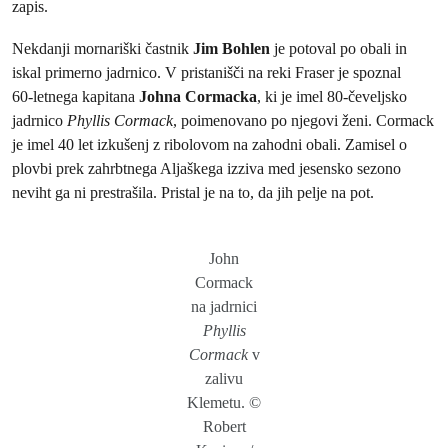
zapis.
Nekdanji mornariški častnik
Jim Bohlen
je potoval po obali in
iskal primerno jadrnico. V pristanišči na reki Fraser je spoznal
60‑letnega kapitana
Johna Cormacka
, ki je imel 80‑čeveljsko
jadrnico
Phyllis Cormack
, poimenovano po njegovi ženi. Cormack
je imel 40 let izkušenj z ribolovom na zahodni obali. Zamisel o
plovbi prek zahrbtnega Aljaškega izziva med jesensko sezono
neviht ga ni prestrašila. Pristal je na to, da jih pelje na pot.
John
Cormack
na jadrnici
Phyllis
Cormack
v
zalivu
Klemetu. ©
Robert