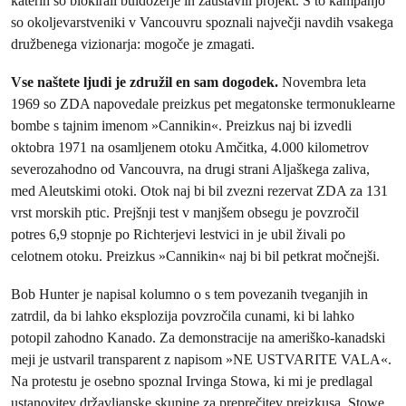
katerih so blokirali buldožerje in zaustavili projekt. S to kampanjo
so okoljevarstveniki v Vancouvru spoznali največji navdih vsakega
družbenega vizionarja: mogoče je zmagati.
Vse naštete ljudi je združil en sam dogodek.
Novembra leta
1969 so ZDA napovedale preizkus pet megatonske termonuklearne
bombe s tajnim imenom »Cannikin«. Preizkus naj bi izvedli
oktobra 1971 na osamljenem otoku Amčitka, 4.000 kilometrov
severozahodno od Vancouvra, na drugi strani Aljaškega zaliva,
med Aleutskimi otoki. Otok naj bi bil zvezni rezervat ZDA za 131
vrst morskih ptic. Prejšnji test v manjšem obsegu je povzročil
potres 6,9 stopnje po Richterjevi lestvici in je ubil živali po
celotnem otoku. Preizkus »Cannikin« naj bi bil petkrat močnejši.
Bob Hunter je napisal kolumno o s tem povezanih tveganjih in
zatrdil, da bi lahko eksplozija povzročila cunami, ki bi lahko
potopil zahodno Kanado. Za demonstracije na ameriško‑kanadski
meji je ustvaril transparent z napisom »NE USTVARITE VALA«.
Na protestu je osebno spoznal Irvinga Stowa, ki mi je predlagal
ustanovitev državljanske skupine za preprečitev preizkusa. Stowe