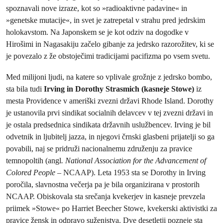
spoznavali nove izraze, kot so »radioaktivne padavine« in
»genetske mutacije«, in svet je zatrepetal v strahu pred jedrskim
holokavstom. Na Japonskem se je kot odziv na dogodke v
Hirošimi in Nagasakiju začelo gibanje za jedrsko razorožitev, ki se
je povezalo z že obstoječimi tradicijami pacifizma po vsem svetu.
Med milijoni ljudi, na katere so vplivale grožnje z jedrsko bombo,
sta bila tudi
Irving in Dorothy Strasmich (kasneje Stowe)
iz
mesta Providence v ameriški zvezni državi Rhode Island. Dorothy
je ustanovila prvi sindikat socialnih delavcev v tej zvezni državi in
je ostala predsednica sindikata državnih uslužbencev. Irving je bil
odvetnik in ljubitelj jazza, in njegovi črnski glasbeni prijatelji so ga
povabili, naj se pridruži nacionalnemu združenju za pravice
temnopoltih (angl
. National Association for the Advancement of
Colored People
– NCAAP). Leta 1953 sta se Dorothy in Irving
poročila, slavnostna večerja pa je bila organizirana v prostorih
NCAAP. Obiskovala sta srečanja kvekerjev in kasneje prevzela
priimek »Stowe« po Harriet Beecher Stowe, kvekerski aktivistki za
pravice žensk in odpravo suženjstva. Dve desetletji pozneje sta