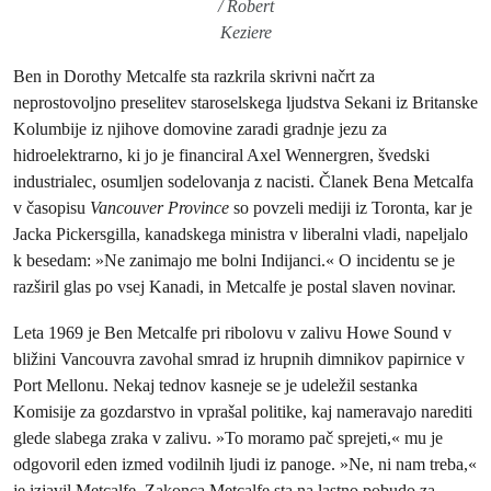
/ Robert
Keziere
Ben in Dorothy Metcalfe sta razkrila skrivni načrt za
neprostovoljno preselitev staroselskega ljudstva Sekani iz Britanske
Kolumbije iz njihove domovine zaradi gradnje jezu za
hidroelektrarno, ki jo je financiral Axel Wennergren, švedski
industrialec, osumljen sodelovanja z nacisti. Članek Bena Metcalfa
v časopisu
Vancouver Province
so povzeli mediji iz Toronta, kar je
Jacka Pickersgilla, kanadskega ministra v liberalni vladi, napeljalo
k besedam: »Ne zanimajo me bolni Indijanci.« O incidentu se je
razširil glas po vsej Kanadi, in Metcalfe je postal slaven novinar.
Leta 1969 je Ben Metcalfe pri ribolovu v zalivu Howe Sound v
bližini Vancouvra zavohal smrad iz hrupnih dimnikov papirnice v
Port Mellonu. Nekaj tednov kasneje se je udeležil sestanka
Komisije za gozdarstvo in vprašal politike, kaj nameravajo narediti
glede slabega zraka v zalivu. »To moramo pač sprejeti,« mu je
odgovoril eden izmed vodilnih ljudi iz panoge. »Ne, ni nam treba,«
je izjavil Metcalfe. Zakonca Metcalfe sta na lastno pobudo za