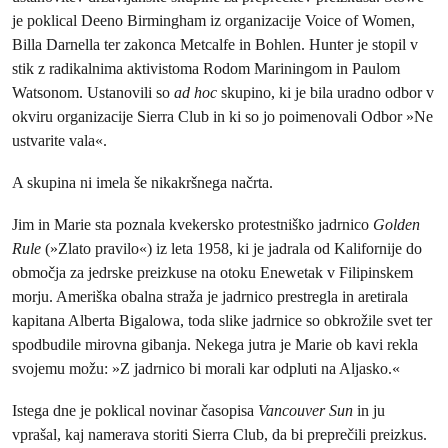
je poklical Deeno Birmingham iz organizacije Voice of Women,
Billa Darnella ter zakonca Metcalfe in Bohlen. Hunter je stopil v
stik z radikalnima aktivistoma Rodom Mariningom in Paulom
Watsonom. Ustanovili so
ad hoc
skupino, ki je bila uradno odbor v
okviru organizacije Sierra Club in ki so jo poimenovali Odbor »Ne
ustvarite vala«.
A skupina ni imela še nikakršnega načrta.
Jim in Marie sta poznala kvekersko protestniško jadrnico
Golden
Rule
(»Zlato pravilo«) iz leta 1958, ki je jadrala od Kalifornije do
območja za jedrske preizkuse na otoku Enewetak v Filipinskem
morju. Ameriška obalna straža je jadrnico prestregla in aretirala
kapitana Alberta Bigalowa, toda slike jadrnice so obkrožile svet ter
spodbudile mirovna gibanja. Nekega jutra je Marie ob kavi rekla
svojemu možu: »Z jadrnico bi morali kar odpluti na Aljasko.«
Istega dne je poklical novinar časopisa
Vancouver Sun
in ju
vprašal, kaj namerava storiti Sierra Club, da bi preprečili preizkus.