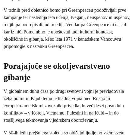
V tednih pred obletnico bomo pri Greenpeaceu podoživljali prve
kampanje ter naslednja leta učenja, tveganj, neuspehov in uspehov,
o njih pa bodo pisali tudi mediji. Vendar pa Greenpeace ni nastal
kar iz nič. Pomembno je upoštevati tudi kulturni kontekst,
okoliščine in gibanja, ki so leta 1971 v kanadskem Vancouvru
pripomogle k nastanku Greenpeacea.
Porajajoče se okoljevarstveno
gibanje
V globalnem duhu časa po drugi svetovni vojni je prevladovala
želja po miru. Kljub temu je hladna vojna med Rusijo in
evropsko‑ameriškimi zavezniki privedla do več deset posrednih
konfliktov – v Koreji, Vietnamu, Palestini in na Kubi – in do
strašljivega tekmovanja v jedrskem oboroževanju.
V 50‑ih letih prejšnjega stoletja so običajni ljudje po vsem svetu