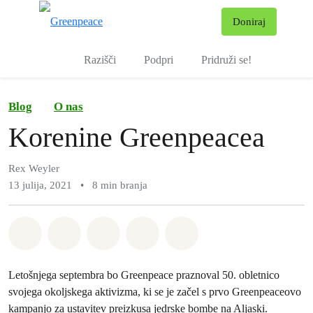
Pr
Doniraj
Meni
Razišči
Podpri
Pridruži se!
Blog
O nas
Korenine Greenpeacea
Rex Weyler
13 julija, 2021
•
8 min branja
Deli na Whatsapp
Deli na Facebook
Deli na Twitter
Deli preko Email
Share on Bluesky
Letošnjega septembra bo Greenpeace praznoval 50. obletnico
svojega okoljskega aktivizma, ki se je začel s prvo Greenpeaceovo
kampanjo za ustavitev preizkusa jedrske bombe na Aljaski.