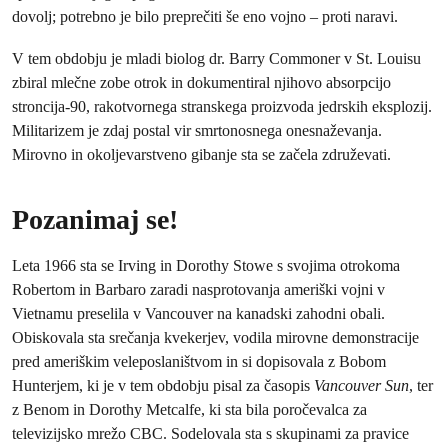
dovolj; potrebno je bilo preprečiti še eno vojno ­– proti naravi.
V tem obdobju je mladi biolog dr. Barry Commoner v St. Louisu
zbiral mlečne zobe otrok in dokumentiral njihovo absorpcijo
stroncija‑90, rakotvornega stranskega proizvoda jedrskih eksplozij.
Militarizem je zdaj postal vir smrtonosnega onesnaževanja.
Mirovno in okoljevarstveno gibanje sta se začela združevati.
Pozanimaj se!
Leta 1966 sta se Irving in Dorothy Stowe s svojima otrokoma
Robertom in Barbaro zaradi nasprotovanja ameriški vojni v
Vietnamu preselila v Vancouver na kanadski zahodni obali.
Obiskovala sta srečanja kvekerjev, vodila mirovne demonstracije
pred ameriškim veleposlaništvom in si dopisovala z Bobom
Hunterjem, ki je v tem obdobju pisal za časopis
Vancouver Sun
, ter
z Benom in Dorothy Metcalfe, ki sta bila poročevalca za
televizijsko mrežo CBC. Sodelovala sta s skupinami za pravice