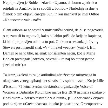
Nepripravljen je Bohlen izdavil: »Upamo, da bomo z jadrnico
pripluli na Amčitko in se soočili z bombo.« Naslednjega dne je
članek o tem objavil časopis Sun, in kar naenkrat je imel Odbor
»Ne ustvarite vala« načrt.
Člani odbora so se sestali v unitaristični cerkvi, da bi se pogovorili
o tej zamisli in ugotovili, kako bi lahko prišli do ladje in kapitana,
ki bi bil pripravljen oditi na to pot. Ob koncu sestanka je Irving
Stowe s prsti naredil znak »V« in rekel »
peace
« (»mir«). Bill
Darnell je na to tiho, na enak nonšalanten način, kot je Marie
Bohlen predlagala jadrnico, odvrnil: »Pa naj bo
green peace
(‘zeleni mir’).«
Ta izraz, »zeleni mir«, je artikuliral združevanje mirovnega in
okoljevarstvenega gibanja ter se vtisnil v spomin vsem. Ko je Lille
d’Easum, 71‑letna izvršna direktorica organizacije Voice of
Women iz Britanske Kolumbije marca leta 1970 napisala raziskavo
z naslovom »Jedrsko testiranje v Aleutih«, je Odbor članek objavil
pod okriljem »Greenpeacea«, in tako je postal prvi Greenpeaceov