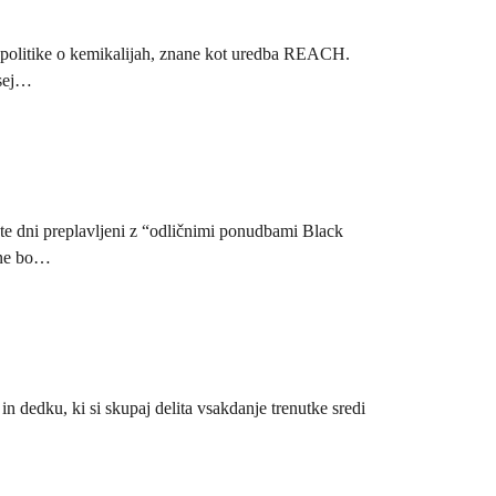
e politike o kemikalijah, znane kot uredba REACH.
vsej…
e te dni preplavljeni z “odličnimi ponudbami Black
č ne bo…
in dedku, ki si skupaj delita vsakdanje trenutke sredi