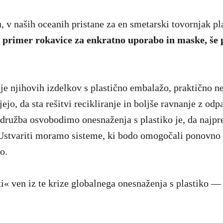
, v naših oceanih pristane za en smetarski tovornjak pl
a primer rokavice za enkratno uporabo in maske, še 
je njihovih izdelkov s plastično embalažo, praktično ne
jejo, da sta rešitvi recikliranje in boljše ravnanje z od
t družba osvobodimo onesnaženja s plastiko je, da najpr
 Ustvariti moramo sisteme, ki bodo omogočali ponovno 
o.
i« ven iz te krize globalnega onesnaženja s plastiko 