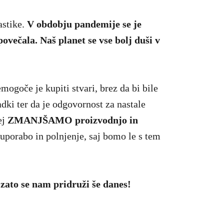
astike.
V obdobju pandemije se je
povečala.
Naš planet se vse bolj duši v
mogoče je kupiti stvari, brez da bi bile
padki ter da je odgovornost za nastale
ej
ZMANJŠAMO proizvodnjo in
uporabo in polnjenje, saj bomo le s tem
—
zato se nam pridruži še danes!