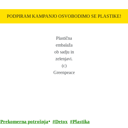
PODPIRAM KAMPANJO OSVOBODIMO SE PLASTIKE!
Plastična
embalaža
ob sadju in
zelenjavi.
(c)
Greenpeace
Prekomerna potrošnja
Detox
Plastika