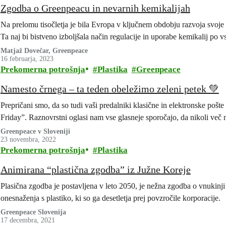
Zgodba o Greenpeacu in nevarnih kemikalijah
Na prelomu tisočletja je bila Evropa v ključnem obdobju razvoja svoj
Ta naj bi bistveno izboljšala način regulacije in uporabe kemikalij po 
Matjaž Dovečar, Greenpeace
16 februarja, 2023
Prekomerna potrošnja
Plastika
Greenpeace
Namesto črnega – ta teden obeležimo zeleni petek 💚
Prepričani smo, da so tudi vaši predalniki klasične in elektronske pošt
Friday”. Raznovrstni oglasi nam vse glasneje sporočajo, da nikoli ve
Greenpeace v Sloveniji
23 novembra, 2022
Prekomerna potrošnja
Plastika
Animirana “plastična zgodba” iz Južne Koreje
Plasična zgodba je postavljena v leto 2050, je nežna zgodba o vnukinji 
onesnaženja s plastiko, ki so ga desetletja prej povzročile korporacije.
Greenpeace Slovenija
17 decembra, 2021