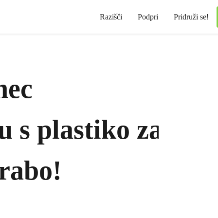
Razišči
Podpri
Pridruži se!
nec
 s plastiko za
rabo!