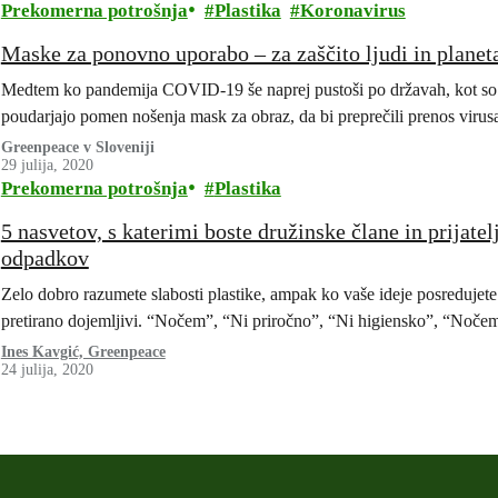
Prekomerna potrošnja
Plastika
Koronavirus
Maske za ponovno uporabo – za zaščito ljudi in planet
Medtem ko pandemija COVID-19 še naprej pustoši po državah, kot so 
poudarjajo pomen nošenja mask za obraz, da bi preprečili prenos virus
Greenpeace v Sloveniji
29 julija, 2020
Prekomerna potrošnja
Plastika
5 nasvetov, s katerimi boste družinske člane in prijatel
odpadkov
Zelo dobro razumete slabosti plastike, ampak ko vaše ideje posredujete 
pretirano dojemljivi. “Nočem”, “Ni priročno”, “Ni higiensko”, “Noče
Ines Kavgić, Greenpeace
24 julija, 2020