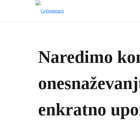
Naredimo ko
onesnaževanju
enkratno upo