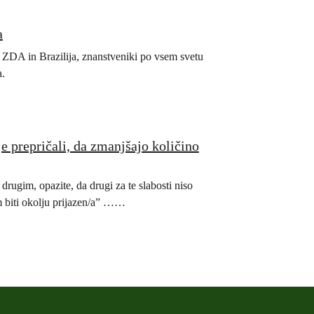
a
ZDA in Brazilija, znanstveniki po vsem svetu
a.
je prepričali, da zmanjšajo količino
drugim, opazite, da drugi za te slabosti niso
m biti okolju prijazen/a” ……