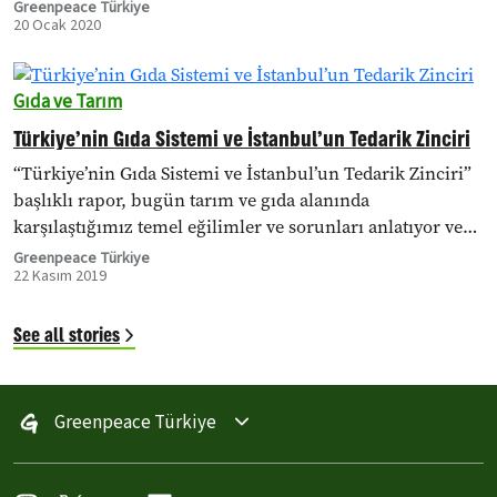
Greenpeace Türkiye
20 Ocak 2020
Gıda ve Tarım
Türkiye’nin Gıda Sistemi ve İstanbul’un Tedarik Zinciri
“Türkiye’nin Gıda Sistemi ve İstanbul’un Tedarik Zinciri”
başlıklı rapor, bugün tarım ve gıda alanında
karşılaştığımız temel eğilimler ve sorunları anlatıyor ve
çözüm önerileri sunuyor.
Greenpeace Türkiye
22 Kasım 2019
See all stories
Greenpeace Türkiye