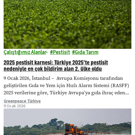
Çalıştığımız Alanlar
Pestisit
Gıda Tarım
2025 pestisit karnesi: Türkiye 2025’te pestisit
nedeniyle en çok bildirim alan 2. ülke oldu
9 Ocak 2026, İstanbul – Avrupa Komisyonu tarafından
geliştirilen Gıda ve Yem için Hızlı Alarm Sistemi (RASFF)
2025 verilerine göre, Türkiye Avrupa’ya gıda ihraç eden
ülkeler arasında pestisit nedeniyle en…
Greenpeace Türkiye
9 Ocak 2026