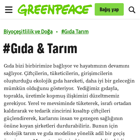
To
Bağış yap
Menü
Biyoçeşitlilik ve Doğa
•
#
Gıda Tarım
#Gıda & Tarım
Gıda bizi birbirimize bağlıyor ve hayatımızın devamını
sağlıyor. Çiftçilerin, tüketicilerin, girişimcilerin
oluşturduğu ekolojik gıda hareketi, daha iyi bir geleceğin
mümkün olduğunu gösteriyor.
Yediğimiz gıdayla,
toprakla, üretimle kopmuş ilişkimizi düzeltmemiz
gerekiyor. Yerel ve mevsiminde tüketerek, israfı ortadan
kaldırarak ve tedarik zincirini kısaltıp çiftçileri
güçlendirerek, karlarını insan ve gezegen sağlığının
önüne koyan şirketleri durdurabiliriz. Bunun için
ekolojik tarım ve gıda modeline yönelik adil bir geçiş