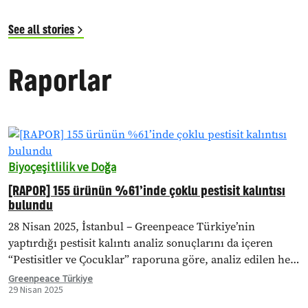
See all stories
Raporlar
Biyoçeşitlilik ve Doğa
[RAPOR] 155 ürünün %61’inde çoklu pestisit kalıntısı
bulundu
28 Nisan 2025, İstanbul – Greenpeace Türkiye’nin
yaptırdığı pestisit kalıntı analiz sonuçlarını da içeren
“Pestisitler ve Çocuklar” raporuna göre, analiz edilen her
3 gıdadan 1’inde mevzuata uygunsuzluk tespit edildi.
Greenpeace Türkiye
29 Nisan 2025
Araştırmada…