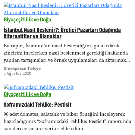
Biyoçeşitlilik ve Doğa
İstanbul Nasıl Beslenir?: Üretici Pazarları Odağında
Alternatifler ve Olanaklar
Bu rapor, İstanbul’un nasıl beslendiğini, gıda tedarik
zincirini incelerken nasıl beslenmesi gerektiği hakkında
yapılan tartışmaları ve örnek uygulamaları da aktarmakta,
alternatif gıda tedarik sistemleri içinden bu kadar büyük
Greenpeace Türkiye
5 Ağustos 2020
bir metropol için toplumsal ve ekolojik olarak en
sürdürülebilir olanlarının altını çizmektedir.
Biyoçeşitlilik ve Doğa
Soframızdaki Tehlike: Pestisit
90 adet domates, salatalık ve biber örneğini inceleyerek
hazırladığımız “Soframızdaki Tehlike: Pestisit” raporunda
son derece çarpıcı veriler elde edildi.