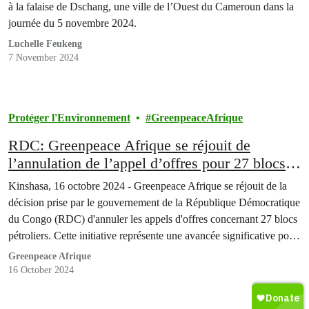
climatique.
à la falaise de Dschang, une ville de l’Ouest du Cameroun dans la
journée du 5 novembre 2024.
Luchelle Feukeng
7 November 2024
Protéger l'Environnement
GreenpeaceAfrique
RDC: Greenpeace Afrique se réjouit de
l’annulation de l’appel d’offres pour 27 blocs
pétroliers et exhorte le gouvernement congolais
Kinshasa, 16 octobre 2024 - Greenpeace Afrique se réjouit de la
à renoncer définitivement à ce processus.
décision prise par le gouvernement de la République Démocratique
du Congo (RDC) d'annuler les appels d'offres concernant 27 blocs
pétroliers. Cette initiative représente une avancée significative pour
la sauvegarde de l'environnement et la justice climatique à travers
Greenpeace Afrique
le continent africain.
16 October 2024