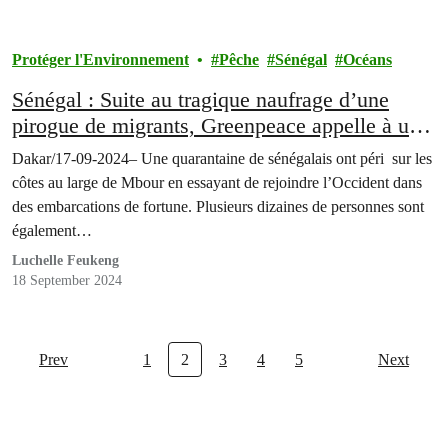
Protéger l'Environnement
Pêche
Sénégal
Océans
Sénégal : Suite au tragique naufrage d’une
pirogue de migrants, Greenpeace appelle à un
“sauvetage” de la pêche artisanale.
Dakar/17-09-2024– Une quarantaine de sénégalais ont péri sur les
côtes au large de Mbour en essayant de rejoindre l’Occident dans
des embarcations de fortune. Plusieurs dizaines de personnes sont
également…
Luchelle Feukeng
18 September 2024
Prev
1
2
3
4
5
Next