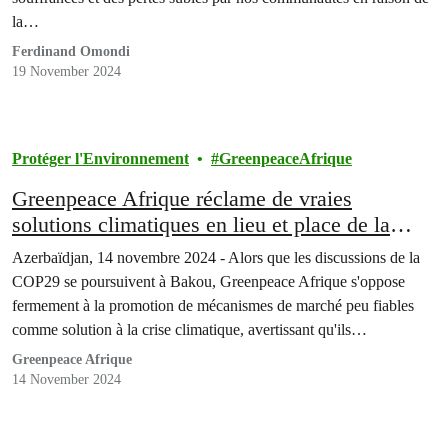
la…
Ferdinand Omondi
19 November 2024
Protéger l'Environnement
GreenpeaceAfrique
Greenpeace Afrique réclame de vraies
solutions climatiques en lieu et place de la
nébuleuse des marchés carbone
Azerbaïdjan, 14 novembre 2024 - Alors que les discussions de la
COP29 se poursuivent à Bakou, Greenpeace Afrique s'oppose
fermement à la promotion de mécanismes de marché peu fiables
comme solution à la crise climatique, avertissant qu'ils
compromettent une véritable action climatique pour faire face à la
Greenpeace Afrique
crise croissante à laquelle sont confrontées les communautés…
14 November 2024