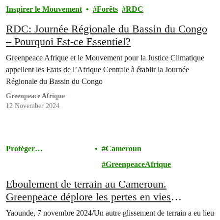
Inspirer le Mouvement
Forêts
RDC
RDC: Journée Régionale du Bassin du Congo
– Pourquoi Est-ce Essentiel?
Greenpeace Afrique et le Mouvement pour la Justice Climatique
appellent les Etats de l’Afrique Centrale à établir la Journée
Régionale du Bassin du Congo
Greenpeace Afrique
12 November 2024
Protéger
Cameroun
l'Environnement
GreenpeaceAfrique
Eboulement de terrain au Cameroun.
Greenpeace déplore les pertes en vies
humaines et pointe du doigt le changement
Yaounde, 7 novembre 2024/Un autre glissement de terrain a eu lieu