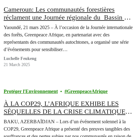
Cameroun: Les communautés forestières
réclament une Journée régionale du Bassin du
Congo
Yaoundé, 21 mars 2025 – À l’occasion de la Journée internationale
des forêts, Greenpeace Afrique, en partenariat avec des
représentants des communautés autochtones, a organisé une série
d’événements pour sensibiliser…
Luchelle Feukeng
21 March 2025
Protéger l'Environnement
GreenpeaceAfrique
À LA COP29, L’AFRIQUE EXHIBE LES
SÉQUELLES DE LA CRISE CLIMATIQUE
ET EXIGE RÉPARATION POUR LES
BAKU, AZERBAÏDJAN – Lors d’un événement solennel à la
PERTES ET DOMMAGES SUBIS
COP29, Greenpeace Afrique a présenté des preuves tangibles des
souffrances et des pertes subies par nos communautés en raison de