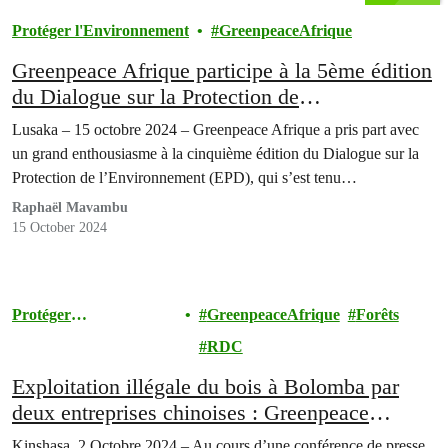
Protéger l'Environnement
GreenpeaceAfrique
Greenpeace Afrique participe à la 5ème édition
du Dialogue sur la Protection de
l’Environnement (EPD2024) à Lusaka, Zambie
Lusaka – 15 octobre 2024 – Greenpeace Afrique a pris part avec
un grand enthousiasme à la cinquième édition du Dialogue sur la
Protection de l’Environnement (EPD), qui s’est tenu…
Raphaël Mavambu
15 October 2024
Protéger
GreenpeaceAfrique
Forêts
l'Environnement
RDC
Exploitation illégale du bois à Bolomba par
deux entreprises chinoises : Greenpeace
Afrique, de concert avec la société civile
Kinshasa, 2 Octobre 2024 – Au cours d’une conférence de presse