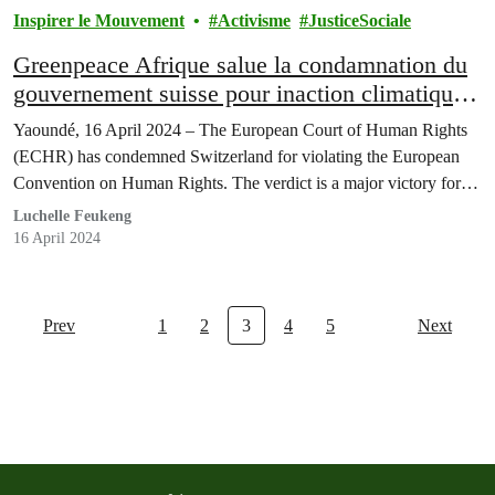
Inspirer le Mouvement
Activisme
JusticeSociale
Greenpeace Afrique salue la condamnation du
gouvernement suisse pour inaction climatique
et y voit une lueur d’espoir pour les
Yaoundé, 16 April 2024 – The European Court of Human Rights
communautés africaines
(ECHR) has condemned Switzerland for violating the European
Convention on Human Rights. The verdict is a major victory for…
Luchelle Feukeng
16 April 2024
Prev
1
2
3
4
5
Next