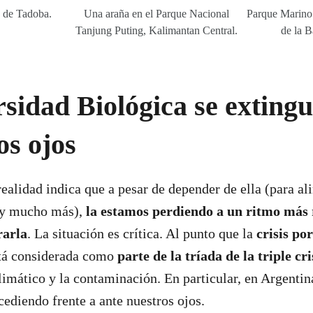
a de Tadoba.
Una araña en el Parque Nacional
Parque Marino
Tanjung Puting, Kalimantan Central.
de la B
sidad Biológica se extingu
os ojos
 realidad indica que a pesar de depender de ella (para a
 y mucho más),
la estamos perdiendo a un ritmo más 
rarla
. La situación es crítica. Al punto que la
crisis po
tá considerada como
parte de la tríada de la triple cr
limático y la contaminación. En particular, en Argentin
cediendo frente a ante nuestros ojos.