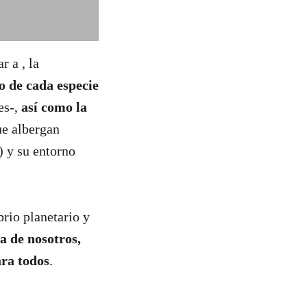
 a , la
o de cada especie
es-,
así como la
ue albergan
) y su entorno
brio planetario y
ia de
nosotros,
ara todos
.