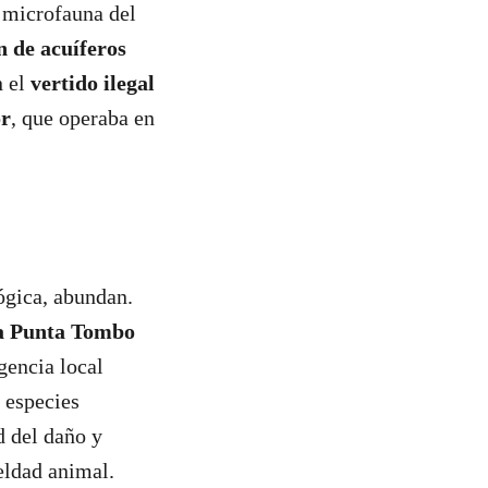
a microfauna del
n de acuíferos
n el
vertido ilegal
or
, que operaba en
ógica, abundan.
da Punta Tombo
gencia local
 especies
d del daño y
ueldad animal.