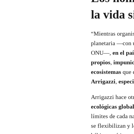
la vida 
“Mientras organis
planetaria —con u
ONU—,
en el pa
propios
,
impunid
ecosistemas
que d
Arrigazzi
,
espec
Arrigazzi hace ot
ecológicas global
límites de cada n
se flexibilizan y 