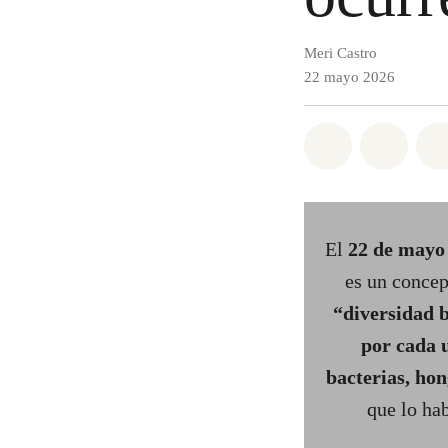
Meri Castro
22 mayo 2026
Share on Wh
Share 
El
22 de mayo
es un concep
“diversidad b
por cada 
bacterias, hon
que lo hab