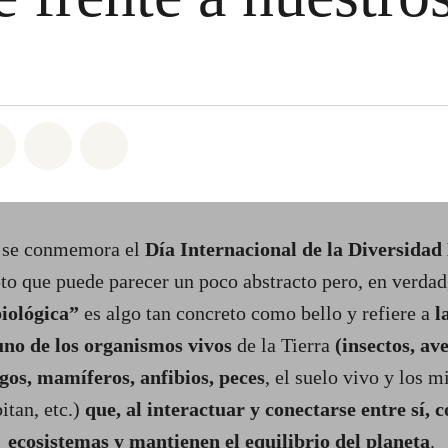
atsapp
on Facebook
Share on Twitter
Share via Email
Share on Bluesky
se conmemora el
Día Internacional de la Diversidad
to que puede parecer un poco abstracto pero, en verdad,
iológica”
es algo tan concreto como bello y refiere a
l
uno de los organismos vivos
de la Tierra
(insectos, ave
gos, mamíferos, anfibios, peces
, el suelo vivo y los 
itan, etc.)
que, al interactuar y conectarse entre sí,
ecosistemas y mantienen el equilibrio del planeta
.