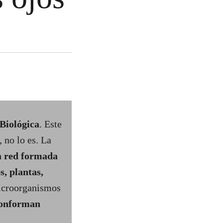
 Biológica
. Este
 no lo es. La
a
red formada
s, plantas,
microorganismos
 conforman