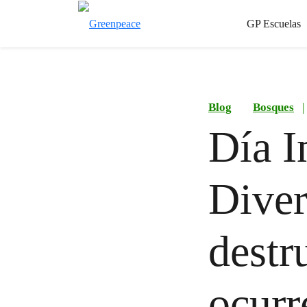
GP Escuelas
Blog
Bosques
|
Día I
Diver
destr
ocurr