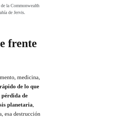
 de la Commonwealth
ahía de Jervis.
e frente
limento, medicina,
rápido de lo que
r pérdida de
isis planetaria
,
a, esa destrucción