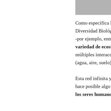
Como especifica 
Diversidad Bioló
-por ejemplo, entr
variedad de ecos
múltiples interac
(agua, aire, suel
Esta red infinita 
hace posible alg
los seres human