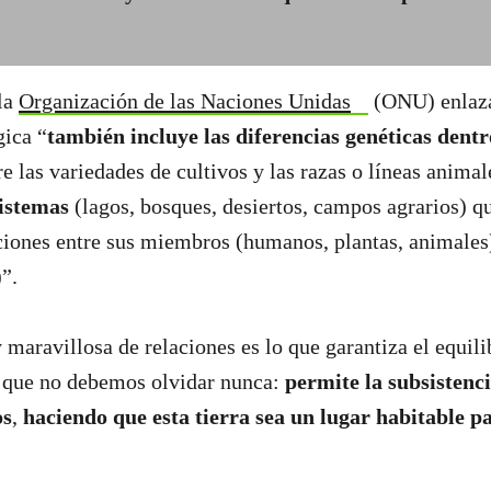
la
Organización de las Naciones Unidas
(ONU) enlazar
gica “
también incluye las diferencias genéticas dentr
e las variedades de cultivos y las razas o líneas animal
istemas
(lagos, bosques, desiertos, campos agrarios) q
ciones entre sus miembros (humanos, plantas, animales
o)”.
y maravillosa de relaciones es lo que garantiza el equili
o que no debemos olvidar nunca:
permite la subsistenc
os
,
haciendo que esta tierra sea un lugar habitable p