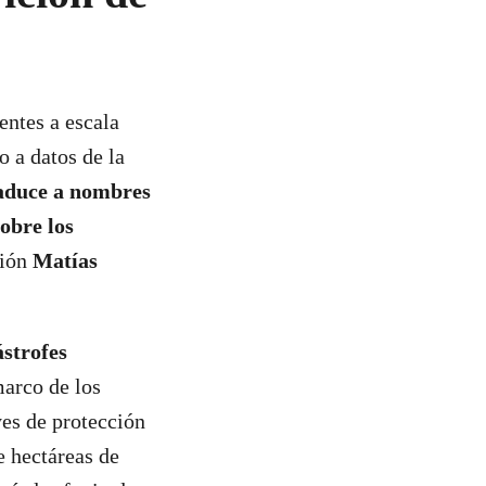
entes a escala
 a datos de la
traduce a nombres
obre los
sión
Matías
ástrofes
marco de los
yes de protección
e hectáreas de