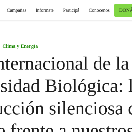
DON
Campañas
Informate
Participá
Conocenos
Clima y Energía
nternacional de la
sidad Biológica: 
ucción silenciosa
e frente a nuestro