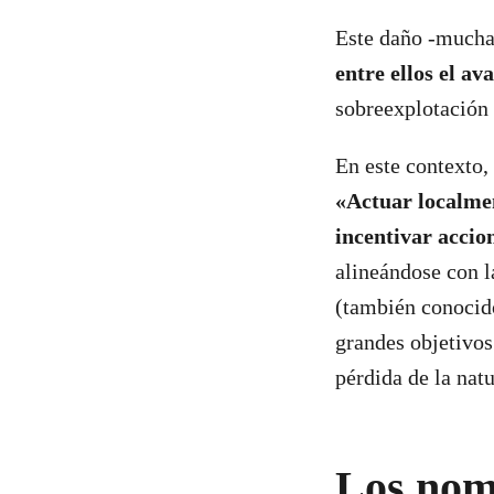
Este daño -mucha
entre ellos el av
sobreexplotación 
En este contexto,
«Actuar localme
incentivar accio
alineándose con 
(también conocido
grandes objetivos
pérdida de la nat
Los nomb