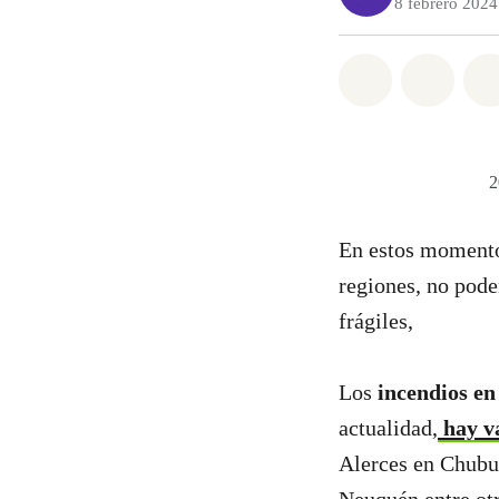
8 febrero 2024
Share on Wh
Share 
2
En estos moment
regiones, no pod
frágiles,
Los
incendios en
actualidad,
hay va
Alerces en Chubut