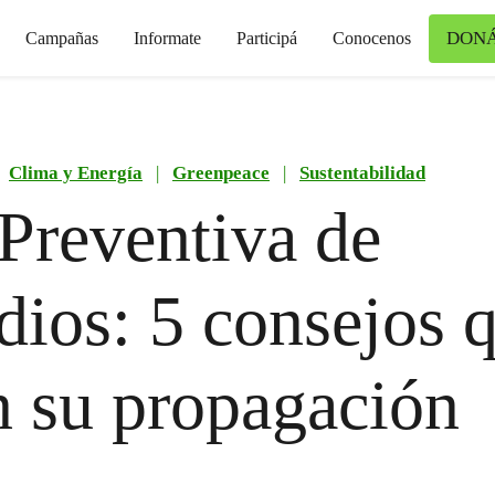
DON
Campañas
Informate
Participá
Conocenos
Clima y Energía
|
Greenpeace
|
Sustentabilidad
Preventiva de
dios: 5 consejos 
n su propagación