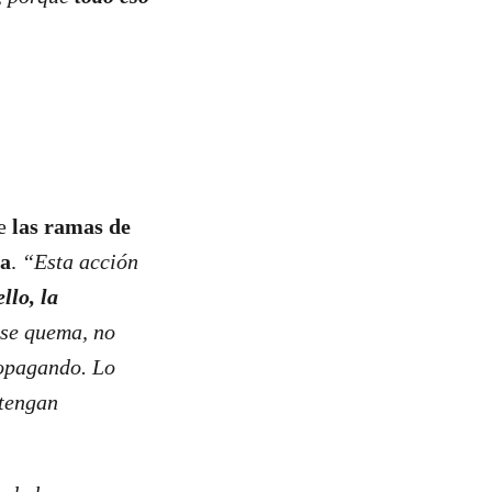
ue
las ramas de
da
.
“Esta acción
llo, la
 se quema, no
ropagando. Lo
 tengan