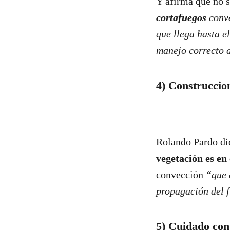
Y afirma que no s
cortafuegos
conve
que llega hasta e
manejo correcto d
4) Construccion
Rolando Pardo di
vegetación es en
convección
“que e
propagación del 
5) Cuidado con