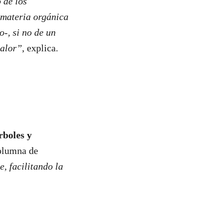
 de los
 materia orgánica
o-, si no de un
calor”
, explica.
rboles y
columna de
, facilitando la