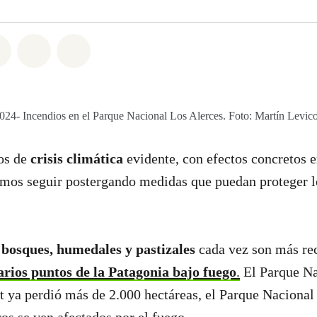
atsapp
on Facebook
Share on Twitter
Share via Email
Share on Bluesky
024- Incendios en el Parque Nacional Los Alerces. Foto: Martín Levic
os de
crisis climática
evidente, con efectos concretos e
emos seguir postergando medidas que puedan proteger l
 bosques, humedales y pastizales
cada vez son más rec
rios puntos de la Patagonia bajo fuego
.
El Parque Na
 ya perdió más de 2.000 hectáreas, el Parque Nacional