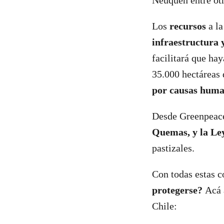
Neuquén entre otr
Los
recursos
a la
infraestructura 
facilitará que ha
35.000 hectáreas
por causas hum
Desde Greenpeac
Quemas, y la Le
pastizales.
Con todas estas c
protegerse?
Acá 
Chile: