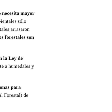
se necesita mayor
bientales sólo
tales arrasaron
s forestales son
n la Ley de
nte a humedales y
sonas para
l Forestal) de