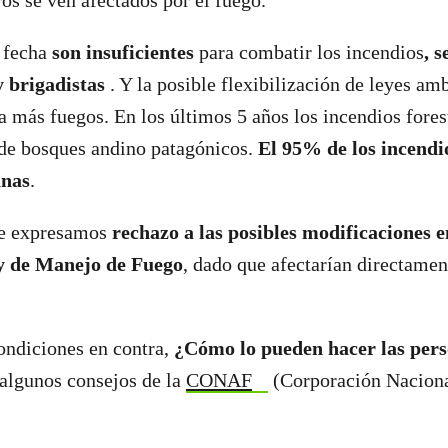
os se ven afectados por el fuego.
 fecha
son insuficientes
para combatir los incendios
, 
y brigadistas
. Y la posible flexibilización de leyes am
ya más fuegos. En los últimos 5 años los incendios fores
 de bosques andino patagónicos.
El 95% de los incendio
anas
.
e expresamos
rechazo a las posibles modificaciones e
y de Manejo de Fuego
, dado que afectarían directame
ondiciones en contra,
¿Cómo lo pueden hacer las per
algunos consejos de la
CONAF
(Corporación Naciona