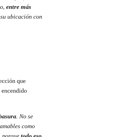
so,
entre más
su ubicación con
ección que
l encendido
 basura
. No se
flamables como
r, porque
todo eso