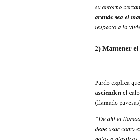
su entorno cerca
grande sea el mat
respecto a la viv
2) Mantener el
Pardo explica que
ascienden
el calo
(llamado pavesas)
“De ahí el llamad
debe usar como e
palos o plásticos