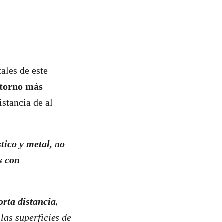
ales de este
ntorno más
istancia de al
stico y metal, no
s con
orta distancia,
las superficies de