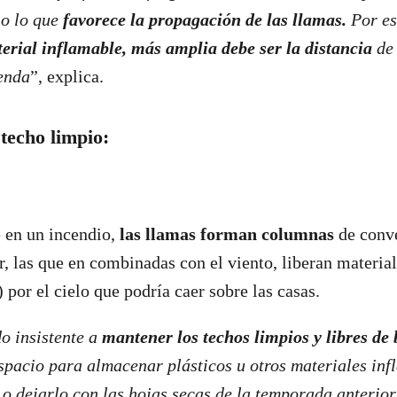
no lo que
favorece la propagación de las llamas.
Por e
erial inflamable, más amplia debe ser la distancia
de 
ienda
”, explica.
 techo limpio:
 en un incendio,
las llamas forman columnas
de conv
r, las que en combinadas con el viento, liberan materia
 por el cielo que podría caer sobre las casas.
o insistente a
mantener los techos limpios y libres de
spacio para almacenar plásticos u otros materiales in
, o dejarlo con las hojas secas de la temporada anterio