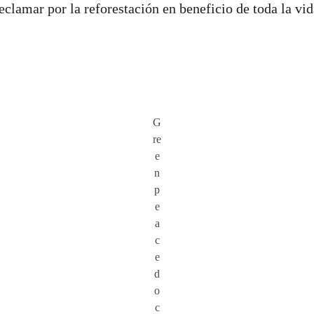
clamar por la reforestación en beneficio de toda la vid
G
re
e
n
p
e
a
c
e
d
o
c