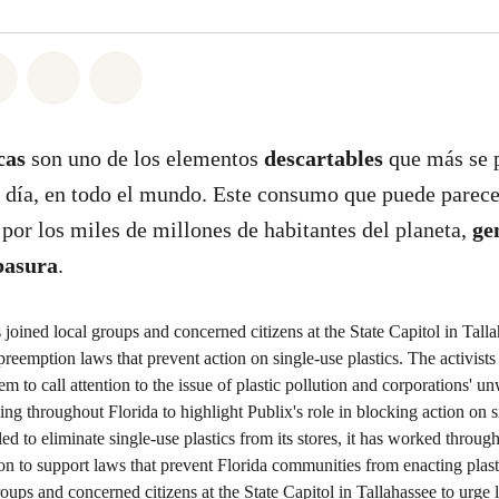
atsapp
on Facebook
Share on Twitter
Share via Email
Share on Bluesky
icas
son uno de los elementos
descartables
que más se 
s día, en todo el mundo. Este consumo que puede parece
 por los miles de millones de habitantes del planeta,
ge
basura
.