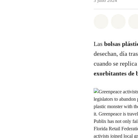
3 julio 2024
Share on Wh
Share 
Las
bolsas plást
desechan, día tra
cuando se replica
exorbitantes de 