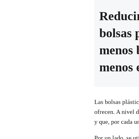
Reducir
bolsas 
menos 
menos 
Las bolsas plásti
ofrecen. A nivel 
y que, por cada un
Por un lado, se u