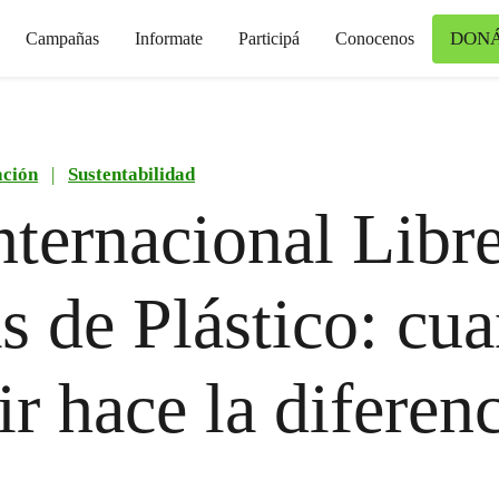
DON
Campañas
Informate
Participá
Conocenos
ción
|
Sustentabilidad
nternacional Libr
s de Plástico: cu
ir hace la diferen