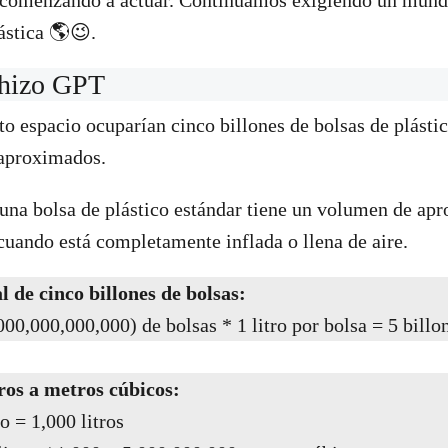
n comenzando a actuar. Continuamos exigiendo un mund
ástica 🌎😉.
 hizo GPT
nto espacio ocuparían cinco billones de bolsas de plásti
 aproximados.
na bolsa de plástico estándar tiene un volumen de ap
 cuando está completamente inflada o llena de aire.
 de cinco billones de bolsas:
000,000,000,000) de bolsas * 1 litro por bolsa = 5 billon
ros a metros cúbicos:
o = 1,000 litros