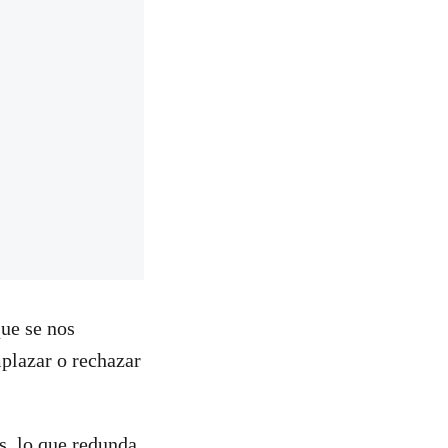
ue se nos
mplazar o rechazar
s, lo que redunda