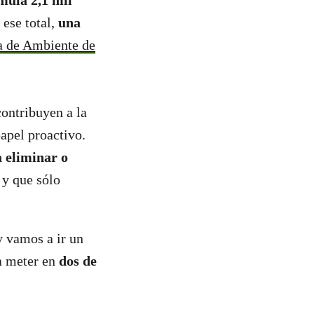
mula 2,1 mil
 ese total,
una
 de Ambiente de
contribuyen a la
apel proactivo.
 eliminar o
r
y que sólo
y vamos a ir un
a meter en
dos de