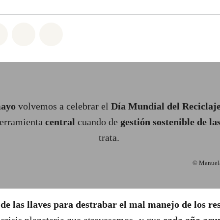
atsapp
on Facebook
Share on Twitter
Share via Email
Share on Bluesky
mayo
volvemos a celebrar el
Día Mundial del Reciclaj
herramienta
central
cuando de
gestión sostenible de la
trata.
© Manuela
 de las llaves para destrabar el mal manejo de los re