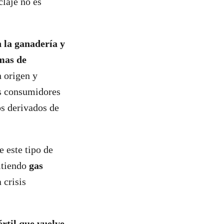
claje no es
n la ganadería y
mas de
n origen y
os consumidores
s derivados de
e este tipo de
itiendo
gas
 crisis
rtil que vuelve