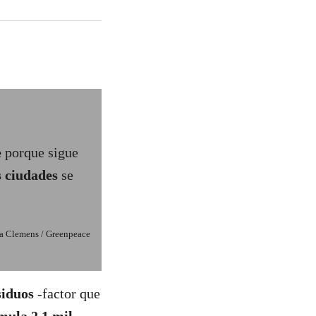
e
porque sigue
s ciudades
se
 Clemens / Greenpeace
siduos
-factor que