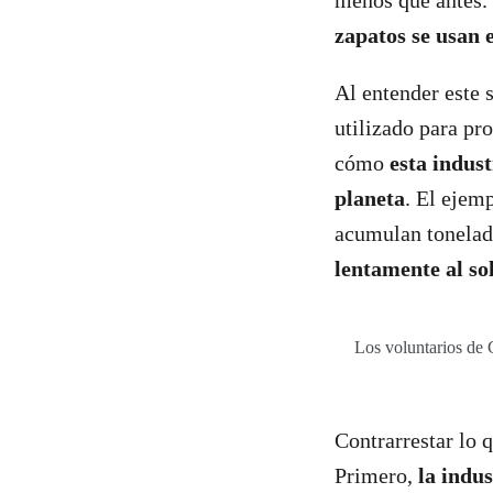
menos que antes.
zapatos se usan e
Al entender este 
utilizado para pr
cómo
esta indus
planeta
. El ejem
acumulan tonelada
lentamente al so
Los voluntarios de
Contrarrestar lo 
Primero,
la indu