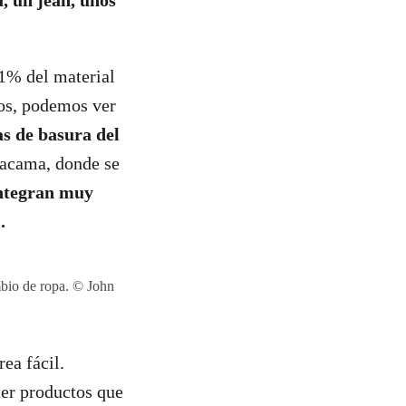
a
, un jean, unos
 1% del material
los, podemos ver
as de basura del
tacama, donde se
integran muy
.
bio de ropa. © John
ea fácil.
er productos que