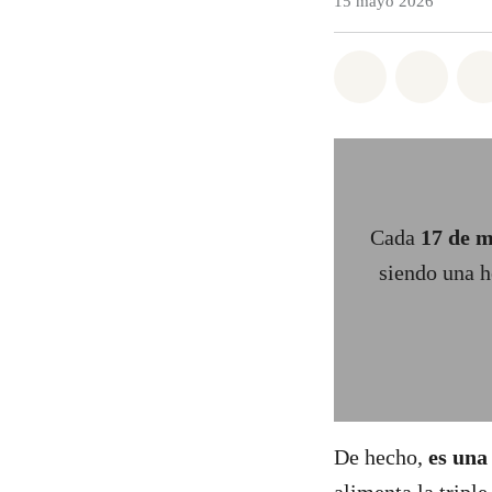
15 mayo 2026
Share on Wh
Share 
Cada
17 de 
siendo una 
De hecho,
es una