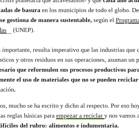
e crisis planetaria que atravesamos- y que
cada año acu
ladas de basura
en los municipios de todo el globo. De
 se gestiona de manera sustentable,
según el
Programa
das
(UNEP).
s importante, resulta imperativo que las industrias que 
sticos y otros residuos en sus operaciones, asuman un p
esario que reformulen sus procesos productivos para
mente el uso de materiales que no se pueden recicla
ación
.
ños, mucho se ha escrito y dicho al respecto. Por eso ho
las reglas básicas para
empezar a reciclar
y nos vamos 
difíciles del rubro: alimentos e indumentaria.