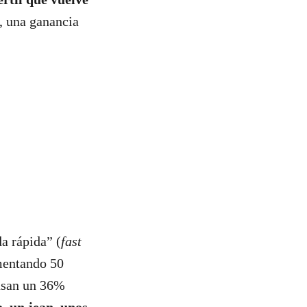
r, una ganancia
a rápida” (
fast
ementando 50
 usan un 36%