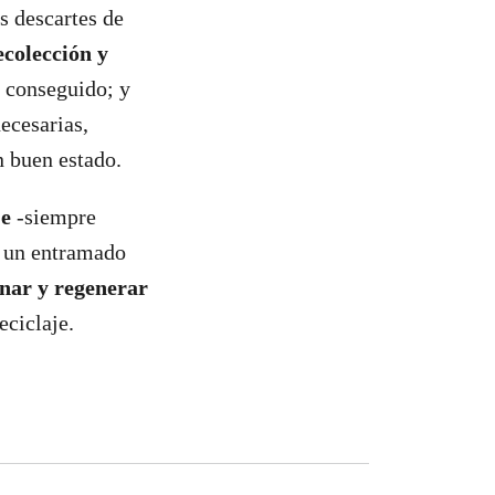
s descartes de
ecolección y
n conseguido; y
ecesarias,
n buen estado.
je
-siempre
a un entramado
nar y regenerar
eciclaje.