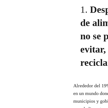
1.
Desp
de ali
no se 
evitar,
recicl
Alrededor del 19
en un mundo donde
municipios y gobi