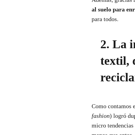
al suelo para en
para todos.
2. La 
textil,
recicl
Como contamos e
fashion
) logró du
micro tendencias 