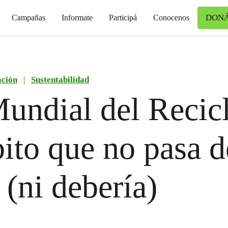
DON
Campañas
Informate
Participá
Conocenos
ción
|
Sustentabilidad
undial del Recicl
bito que no pasa d
(ni debería)