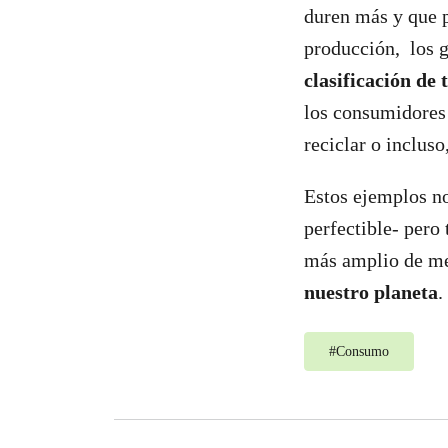
duren más y que p
producción, los g
clasificación de 
los consumidores 
reciclar o inclus
Estos ejemplos n
perfectible- per
más amplio de me
nuestro planeta
.
#
Consumo