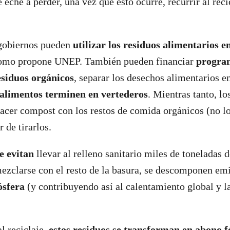
 eche a perder, una vez que esto ocurre, recurrir al reci
 gobiernos pueden
utilizar los residuos alimentarios e
como propone UNEP. También pueden financiar
progra
siduos orgánicos
, separar los desechos alimentarios e
 alimentos terminen en vertederos
. Mientras tanto, l
cer compost con los restos de comida orgánicos (no lo
 de tirarlos.
e evitan
llevar al relleno sanitario miles de toneladas d
mezclarse con el resto de la basura, se descomponen em
ósfera
(y contribuyendo así al calentamiento global y la
l reciclaje,
estos residuos se transforman en abono fé