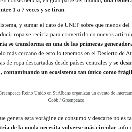
 En consecuencia, en gran parte del mundo,
una remer
ntre 1 a 7 veces y se tiran
.
sistema, y sumar el dato de UNEP sobre que menos del
oducir ropa se recicla para convertirlo en nuevos artícu
tria se transforma en una de las primeras generador
plo más cercano de esto lo tenemos en el Desierto de A
s de ropa descartadas desde países centrales y
se des
l, contaminando un ecosistema tan único como frágil
 Greenpeace Reino Unido en St Albans organizan un evento de intercam
Cobb / Greenpeace
que genera esta vorágine de consumo y descarte no es tar
stria de la moda necesita volverse más circular
-ofrec