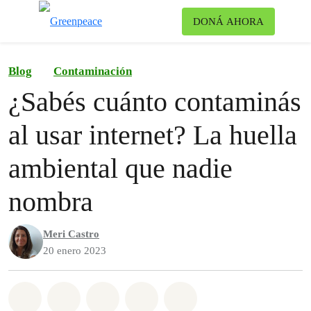
Ca
DONÁ AHORA
Menú
Blog
Contaminación
¿Sabés cuánto contaminás
al usar internet? La huella
ambiental que nadie
nombra
Meri Castro
20 enero 2023
Share on Whatsapp
Share on Facebook
Share on Twitter
Share via Email
Share on Bluesky