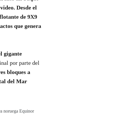
video. Desde el
flotante de 9X9
pactos que genera
l gigante
inal por parte del
es bloques a
tal del Mar
era noruega Equinor