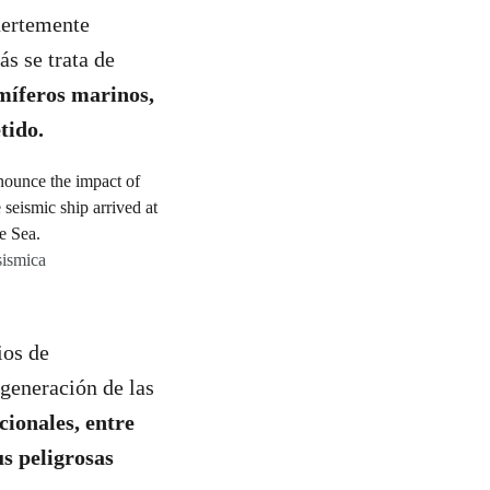
uertemente
s se trata de
amíferos marinos,
tido.
sismica
ios de
 generación de las
ionales, entre
s peligrosas