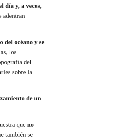
l día y, a veces,
e adentran
do del océano y se
as, los
opografía del
rles sobre la
anzamiento de un
muestra que
no
ue también se