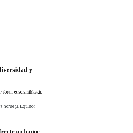
diversidad y
era noruega Equinor
 frente un buque