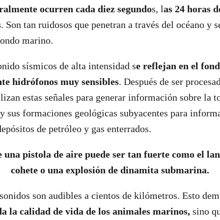
eralmente ocurren cada diez segundo
s, l
as 24 horas de
s
. Son tan ruidosos que penetran a través del océano y s
fondo marino.
onido sísmicos de alta intensidad s
e reflejan en el fon
te hidrófonos muy sensibles
. Después de ser procesad
ilizan estas señales para generar información sobre la t
y sus formaciones geológicas subyacentes para informa
depósitos de petróleo y gas enterrados.
 una pistola de aire puede ser tan fuerte como el l
cohete o una explosión de dinamita submarina.
sonidos son audibles a cientos de kilómetros. Esto de
ada la calidad de vida de los animales marinos,
sino q