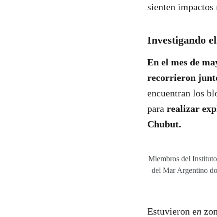
sienten impactos 
Investigando e
En el mes de may
recorrieron junt
encuentran los bl
para
realizar exp
Chubut.
Miembros del Instituto
del Mar Argentino don
Estuvieron e
n
zon