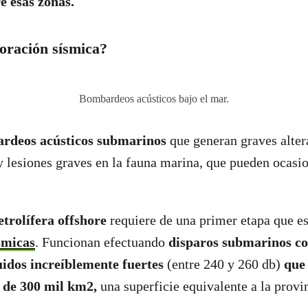
e esas zonas.
loración sísmica?
Bombardeos acústicos bajo el mar.
rdeos acústicos submarinos
que generan graves alter
lesiones graves en la fauna marina, que pueden ocasio
etrolífera offshore
requiere de una primer etapa que es
smicas
. Funcionan efectuando
disparos submarinos co
uidos increíblemente fuertes
(entre 240 y 260 db)
que
 de 300 mil km2,
una superficie equivalente a la prov