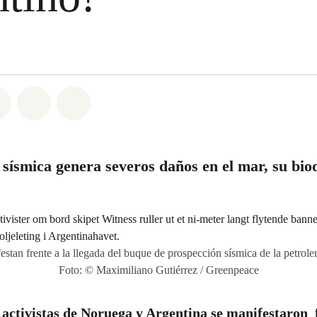
atsapp
on Facebook
Share on Twitter
Share via Email
Share on Bluesky
 sísmica genera severos daños en el mar, su bio
festan frente a la llegada del buque de prospección sísmica de la petrol
Foto: © Maximiliano Gutiérrez / Greenpeace
 activistas de Noruega y Argentina se manifestaron