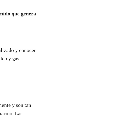
imido que genera
alizado y conocer
óleo y gas.
mente y son tan
marino. Las