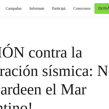
DON
Campañas
Informate
Participá
Conocenos
ÓN contra la
ración sísmica: 
ardeen el Mar
tino!