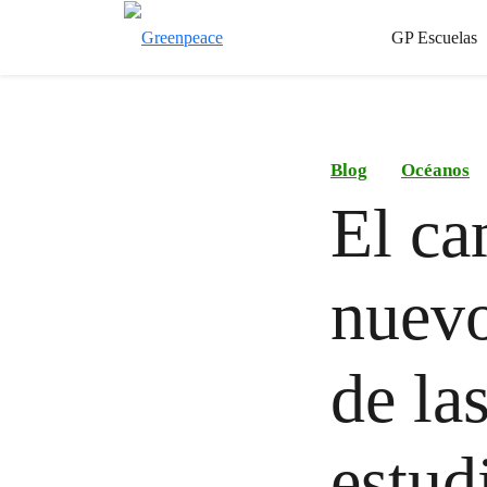
GP Escuelas
Blog
Océanos
El ca
nuevo
de la
estud