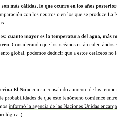
 son más cálidas, lo que ocurre en los años posterio
omparación con los neutros o en los que se produce La N
as.
les:
cuanto mayor es la temperatura del agua, más m
ucen
. Considerando que los océanos están calentándose
iento global, podemos deducir que a estos cetáceos no l
vecina El Niño
con su consabido aumento de las tempera
e probabilidades de que este fenómeno comience entre 
imos
informó la agencia de las Naciones Unidas encarga
orológicas
).