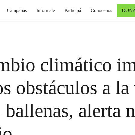
DON
Campañas
Informate
Participá
Conocenos
mbio climático i
s obstáculos a la
s ballenas, alerta
io