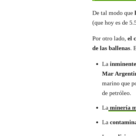
De tal modo que
(que hoy es de 5
Por otro lado,
el 
de las ballenas
. 
La
inminente
Mar Argenti
marino que po
de petróleo.
La
minería m
La
contamina