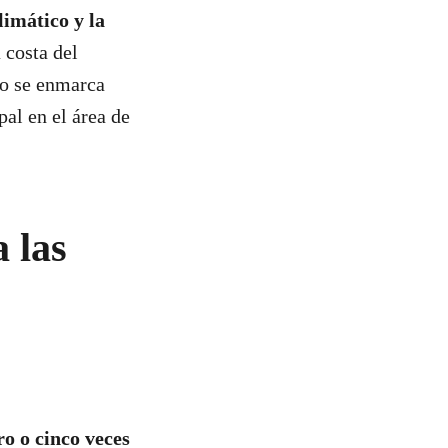
limático y la
 costa del
io se enmarca
al en el área de
 las
o o cinco veces