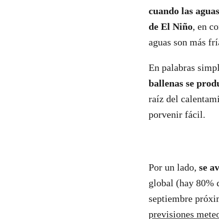
cuando las aguas
de El Niño
, en c
aguas son más frí
En palabras simp
ballenas se prod
raíz del calentam
porvenir fácil.
Por un lado,
se a
global (hay 80% d
septiembre próx
previsiones mete