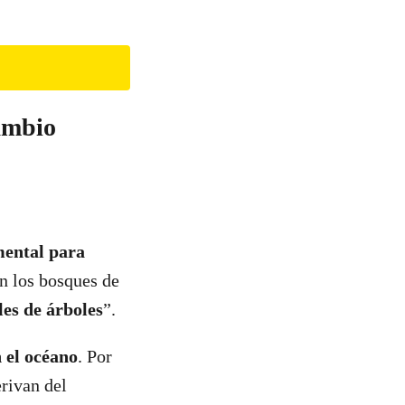
cambio
mental para
n los bosques de
es de árboles
”.
 el océano
. Por
erivan del