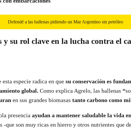
es con embarcaciones
Defendé a las ballenas pidiendo un Mar Argentino sin petróleo
 y su rol clave en la lucha contra el 
 esta especie radica en que
su conservación es funda
tamiento global.
Como explica Agrelo, las ballenas
“
so
uran
en sus grandes biomasas
tanto carbono como mil
ola presencia
ayudan a mantener saludable la vida en
s -que son muy ricas en hierro y otros nutrientes que d