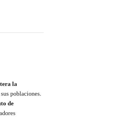
tera la
 sus poblaciones.
uto de
radores