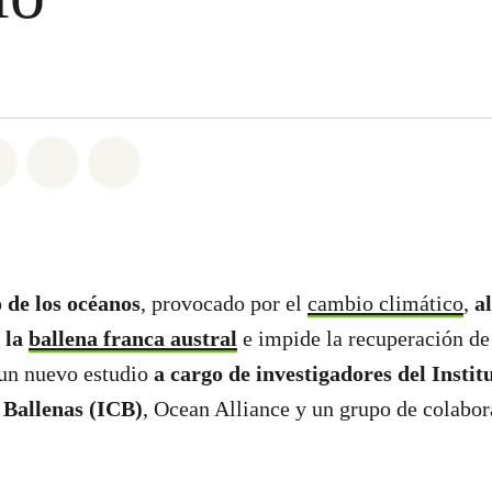
atsapp
on Facebook
Share on Twitter
Share via Email
Share on Bluesky
 de los océanos
, provocado por el
cambio climático
,
al
 la
ballena franca austral
e impide la recuperación de
un nuevo estudio
a cargo de investigadores del Instit
 Ballenas (ICB)
, Ocean Alliance y un grupo de colabo