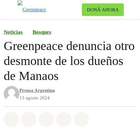
Ca
DONÁ AHORA
Menú
Noticias
Bosques
Greenpeace denuncia otro
desmonte de los dueños
de Manaos
Prensa Argentina
13 agosto 2024
Share on Whatsapp
Share on Facebook
Share on Twitter
Share via Email
Share on Bluesky