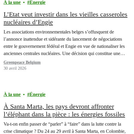
À la une
Énergie
L’Etat veut investir dans les vieilles casseroles
nucléaires d’Engie
Les associations environnementales belges s’offusquent de
l’annonce inattendue et sidérante du lancement de négociations
entre le gouvernement fédéral et Engie en vue de nationaliser les
anciennes centrales nucléaires. Une décision qui constitue une
mauvaise nouvelle à la fois pour la transition énergétique, le climat,
Greenpeace Belgium
mais aussi pour le contribuable.
30 avril 2026
À la une
Énergie
À Santa Marta, les pays devront affronter
l’éléphant dans la pièce : les énergies fossiles
Va-t-on enfin passer de “parler” à “faire” dans la lutte contre la
crise climatique ? Du 24 au 29 avril à Santa Marta, en Colombie,