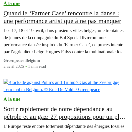
À la une
Quand le ‘Farmer Case’ rencontre la danse :
une performance artistique à ne pas manquer
Les 17, 18 et 19 avril, dans plusieurs villes belges, une trentaines
de jeunes de la compagnie du Bal Special livreront une
performance dansée inspirée du ’Farmer Case’, ce procès intenté
par l’agriculteur belge Hugues Falys contre la multinationale fossile
TotalEnergies. Cette ode collective à l’agriculture et à la joie
Greenpeace Belgium
militante est l'œuvre du chorégraphe…
2 avril 2026
1 min read
À la une
Sortir rapidement de notre dépendance au
pétrole et au gaz: 27 propositions pour un plan
d’urgence
L’Europe reste encore fortement dépendante des énergies fossiles