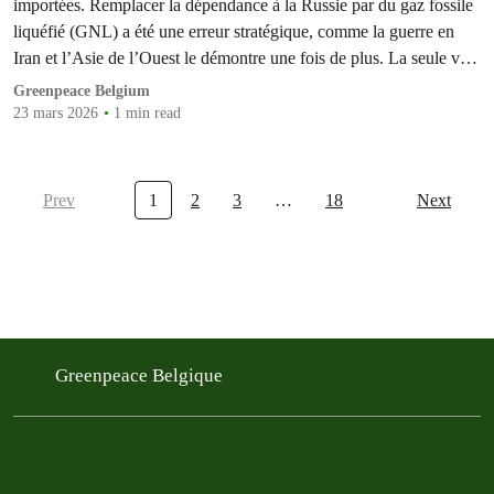
importées. Remplacer la dépendance à la Russie par du gaz fossile
liquéfié (GNL) a été une erreur stratégique, comme la guerre en
Iran et l’Asie de l’Ouest le démontre une fois de plus. La seule voie
vers une Europe prospère et sécurisée, et des factures d’énergie
Greenpeace Belgium
moins…
23 mars 2026
1 min read
Prev
1
2
3
…
18
Next
Greenpeace Belgique