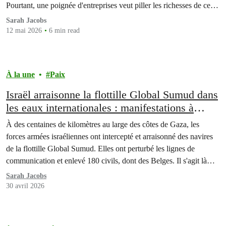
Pourtant, une poignée d'entreprises veut piller les richesses de ces
fonds marins. Ces entreprises s’attaquent à nos richesses, notre
Sarah Jacobs
patrimoine commun car…
12 mai 2026
6 min read
À la une
Paix
Israël arraisonne la flottille Global Sumud dans
les eaux internationales : manifestations à
Bruxelles, Gand et Anvers
À des centaines de kilomètres au large des côtes de Gaza, les
forces armées israéliennes ont intercepté et arraisonné des navires
de la flottille Global Sumud. Elles ont perturbé les lignes de
communication et enlevé 180 civils, dont des Belges. Il s'agit là
d'un nouveau précédent de piraterie dans les eaux internationales.
Sarah Jacobs
30 avril 2026