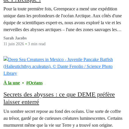
Pour la toute première fois, Greenpeace a mené une expédition
unique dans les profondeurs de l'océan Arctique. Aux côtés d'une
équipe de scientifiques expert·es, nous avons exploré la vie et les
merveilles des abysses arctiques – l'une des zones sauvages les
moins connues de la planète – et ce que nous avons trouvé nous
Sarah Jacobs
a…
11 juin 2026
3 min read
À la une
Océans
Secrets des abysses : ce que DEME préfère
laisser enterré
Un sombre secret repose au fond des océans. Une sorte de coffre
au trésor, gardé par de curieuses créatures luminescentes. Certains
murmurent même que la vie sur Terre y a trouvé son origine.