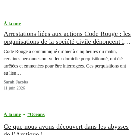
À la une
Arrestations liées aux actions Code Rouge : les
organisations de la société civile dénoncent la
criminalisation des mouvements sociaux
Code Rouge a communiqué qu’hier à cinq heures du matin,
certaines personnes ont vu leur domicile perquisitionné, ont été
arrêtées et emmenées pour être interrogées. Ces perquisitions ont
eu lieu…
Sarah Jacobs
11 juin 2026
À la une
Océans
Ce que nous avons découvert dans les abysses
de l’Arctique !