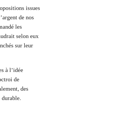
opositions issues
l’argent de nos
emandé les
audrait selon eux
chés sur leur
s à l’idée
octroi de
ralement, des
s durable.