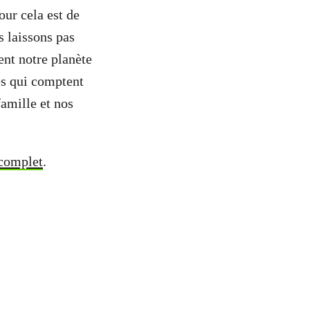
our cela est de
s laissons pas
nt notre planète
es qui comptent
famille et nos
 complet
.