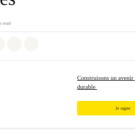
n read
atsapp
on Facebook
Share on Twitter
Share via Email
Share on Bluesky
Construisons un avenir 
durable
Je signe