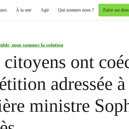
Faire un don
nes
À la une
Agir
Qui sommes nous ?
mble, nous sommes la solution
 citoyens ont coéc
étition adressée à 
ère ministre Sop
ès