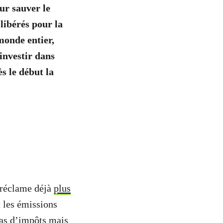
ur sauver le
libérés pour la
monde entier,
’investir dans
s le début la
n réclame déjà
plus
t les émissions
pas d’impôts mais