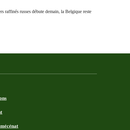
rs raffinés russes débute demain, la Belgique reste
ions
nt
t mécénat