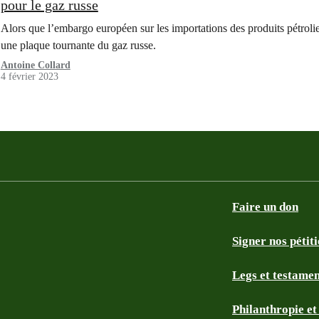
pour le gaz russe
Alors que l’embargo européen sur les importations des produits pétrolie
une plaque tournante du gaz russe.
Antoine Collard
4 février 2023
Faire un don
Signer nos pétit
Legs et testame
Philanthropie e