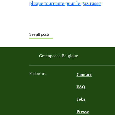
See all posts
Greenpeace Belgique
Follow us
Contact
FAQ
Instagram
Facebook
Bluesky
TikTok
YouTube
Jobs
Presse