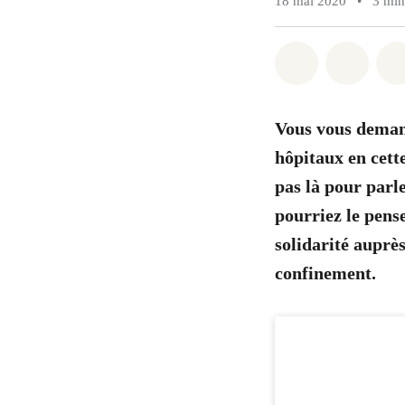
18 mai 2020
•
3 min
Share on Wh
Share 
Vous vous deman
hôpitaux en cett
pas là pour parl
pourriez le pens
solidarité auprè
confinement.