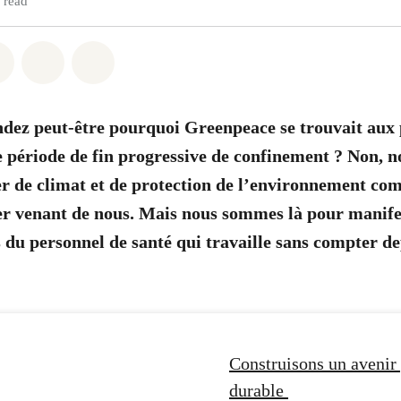
 read
atsapp
on Facebook
Share on Twitter
Share via Email
Share on Bluesky
dez peut-être pourquoi Greenpeace se trouvait aux 
e période de fin progressive de confinement ? Non,
er de climat et de protection de l’environnement c
er venant de nous. Mais nous sommes là pour manife
s du personnel de santé qui travaille sans compter de
Construisons un avenir 
durable