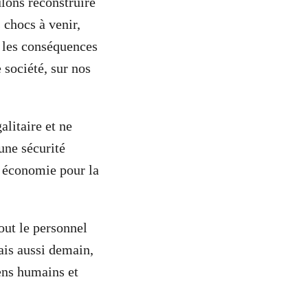
ulons reconstruire
 chocs à venir,
r les conséquences
 société, sur nos
galitaire et ne
 une sécurité
re économie pour la
out le personnel
ais aussi demain,
ens humains et