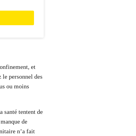
confinement, et
 le personnel des
lus ou moins
la santé tentent de
 : manque de
taire n’a fait