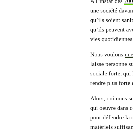
A l’instar des
700
une société davan
qu’ils soient sani
qu’ils peuvent avo
vies quotidienne
Nous voulons
une
laisse personne su
sociale forte, qui
rendre plus forte 
Alors, oui nous s
qui oeuvre dans c
pour défendre la 
matériels suffisan