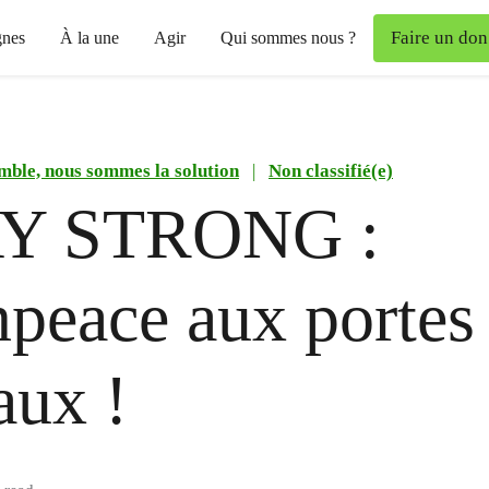
Faire un don
nes
À la une
Agir
Qui sommes nous ?
mble, nous sommes la solution
|
Non classifié(e)
Y STRONG :
peace aux portes
aux !