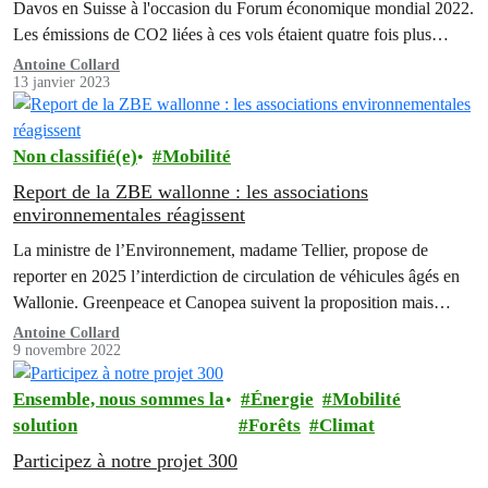
Davos en Suisse à l'occasion du Forum économique mondial 2022.
Les émissions de CO2 liées à ces vols étaient quatre fois plus
élevées que ceux générés par les jets privés vers et depuis Davos
Antoine Collard
13 janvier 2023
lors d'une semaine moyenne. C'est ce que révèle…
Non classifié(e)
Mobilité
Report de la ZBE wallonne : les associations
environnementales réagissent
La ministre de l’Environnement, madame Tellier, propose de
reporter en 2025 l’interdiction de circulation de véhicules âgés en
Wallonie. Greenpeace et Canopea suivent la proposition mais
insistent pour que cette…
Antoine Collard
9 novembre 2022
Ensemble, nous sommes la
Énergie
Mobilité
solution
Forêts
Climat
Participez à notre projet 300