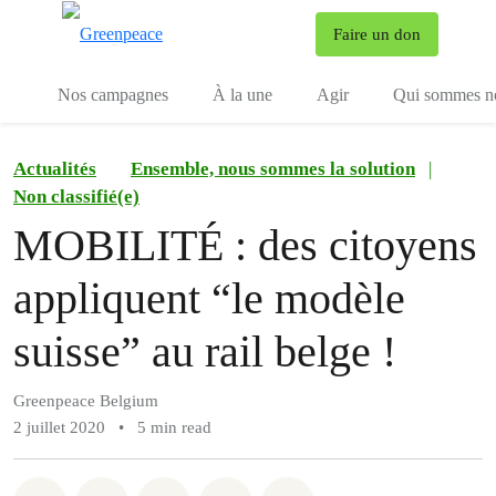
To
Faire un don
Menu
Nos campagnes
À la une
Agir
Qui sommes n
Actualités
Ensemble, nous sommes la solution
|
Non classifié(e)
MOBILITÉ : des citoyens
appliquent “le modèle
suisse” au rail belge !
Greenpeace Belgium
2 juillet 2020
•
5 min read