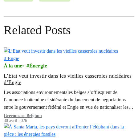
Related Posts
À la une
Énergie
L’Etat veut investir dans les vieilles casseroles nucléaires
d’Engie
Les associations environnementales belges s’offusquent de
l’annonce inattendue et sidérante du lancement de négociations
entre le gouvernement fédéral et Engie en vue de nationaliser les
anciennes centrales nucléaires. Une décision qui constitue une
Greenpeace Belgium
30 avril 2026
mauvaise nouvelle à la fois pour la transition énergétique, le climat,
mais aussi pour le contribuable.