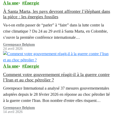
À la une
Énergie
À Santa Marta, les pays devront affronter l’éléphant dans
la pièce : les énergies fossiles
Va-t-on enfin passer de “parler” à “faire” dans la lutte contre la
crise climatique ? Du 24 au 29 avril à Santa Marta, en Colombie,
s’ouvre la première conférence internationale…
Greenpeace Belgium
24 avril 2026
À la une
Énergie
Comment votre gouvernement réagit-il à la guerre contre
l’Iran et au choc pétrolier ?
Greenpeace International a analysé 37 mesures gouvernementales
adoptées depuis le 28 février 2026 en réponse au choc pétrolier lié
à la guerre contre l'Iran. Bon nombre d'entre elles risquent
d'aggraver la dépendance aux énergies fossiles qui est à l'origine de
Greenpeace Belgium
14 avril 2026
la crise.