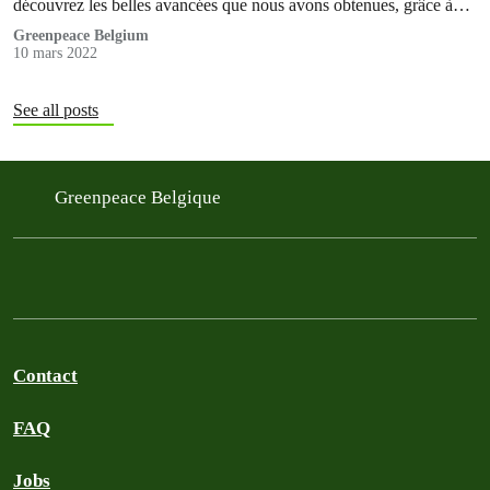
découvrez les belles avancées que nous avons obtenues, grâce à
vous.
Greenpeace Belgium
10 mars 2022
See all posts
Greenpeace Belgique
Contact
FAQ
Jobs