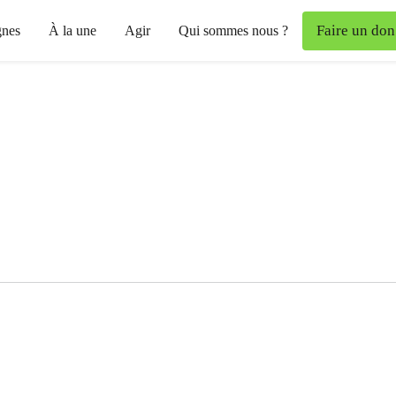
Faire un don
nes
À la une
Agir
Qui sommes nous ?