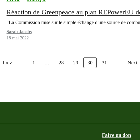
Réaction de Greenpeace au plan REPowerEU d
"La Commission mise sur le simple échange d'une source de combusti
Sarah Jacobs
18 mai 2022
Prev
1
…
28
29
30
31
Next
Faire un don