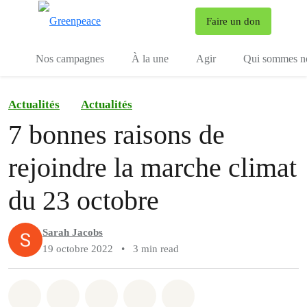
To
Faire un don
Menu
Nos campagnes
À la une
Agir
Qui sommes n
Actualités
Actualités
7 bonnes raisons de
rejoindre la marche climat
du 23 octobre
Sarah Jacobs
19 octobre 2022
•
3 min read
Share on Whatsapp
Share on Facebook
Share on Twitter
Share via Email
Share on Bluesky