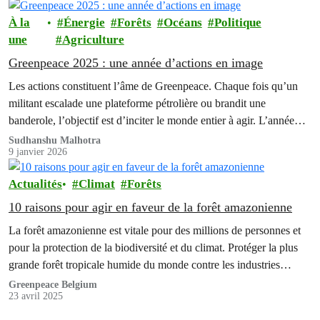
À la
Énergie
Forêts
Océans
Politique
une
Agriculture
Greenpeace 2025 : une année d’actions en image
Les actions constituent l’âme de Greenpeace. Chaque fois qu’un
militant escalade une plateforme pétrolière ou brandit une
banderole, l’objectif est d’inciter le monde entier à agir. L’année
2025 a été…
Sudhanshu Malhotra
9 janvier 2026
Actualités
Climat
Forêts
10 raisons pour agir en faveur de la forêt amazonienne
La forêt amazonienne est vitale pour des millions de personnes et
pour la protection de la biodiversité et du climat. Protéger la plus
grande forêt tropicale humide du monde contre les industries
bassement mercantiles ne sera possible que si des gens du monde
Greenpeace Belgium
23 avril 2025
entier agissent ensemble.